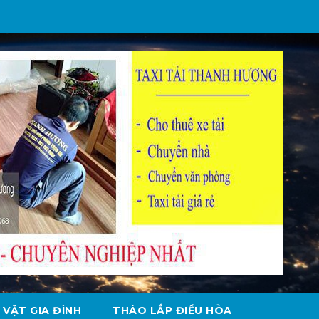
 VẶT GIA ĐÌNH
THÁO LẮP ĐIỀU HÒA