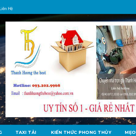
Liên Hệ
G
TAXI TẢI
KIẾN THỨC PHONG THỦY
MẸO