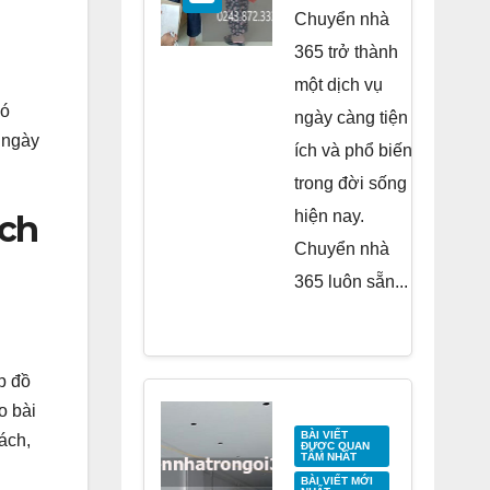
Residence
Chuyển nhà
Tố Hữu
365 trở thành
một dịch vụ
có
ngày càng tiện
 ngày
ích và phổ biến
trong đời sống
hiện nay.
ịch
Chuyển nhà
365 luôn sẵn...
p đồ
o bài
BÀI VIẾT
ách,
ĐƯỢC QUAN
TÂM NHẤT
BÀI VIẾT MỚI