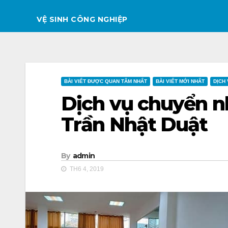
VỆ SINH CÔNG NGHIỆP
BÀI VIẾT ĐƯỢC QUAN TÂM NHẤT
BÀI VIẾT MỚI NHẤT
DỊCH
Dịch vụ chuyển nh
Trần Nhật Duật
By
admin
TH6 4, 2019