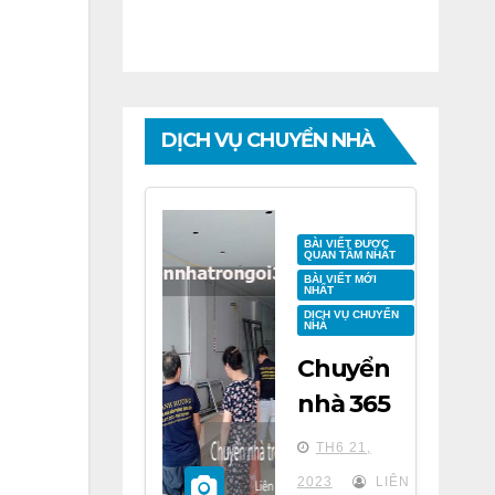
DỊCH VỤ CHUYỂN NHÀ
BÀI VIẾT ĐƯỢC
QUAN TÂM NHẤT
BÀI VIẾT MỚI
NHẤT
DỊCH VỤ CHUYỂN
NHÀ
Chuyển
nhà 365
tại chung
TH6 21,
cư BID
2023
LIÊN