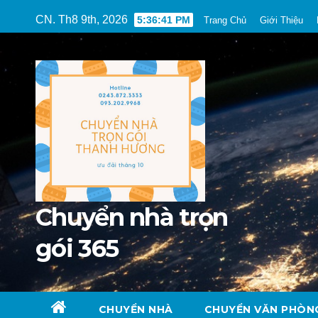
Skip
CN. Th8 9th, 2026
5:36:43 PM
Trang Chủ
Giới Thiệu
to
content
Chuyển nhà trọn
gói 365
CHUYỂN NHÀ
CHUYỂN VĂN PHÒN