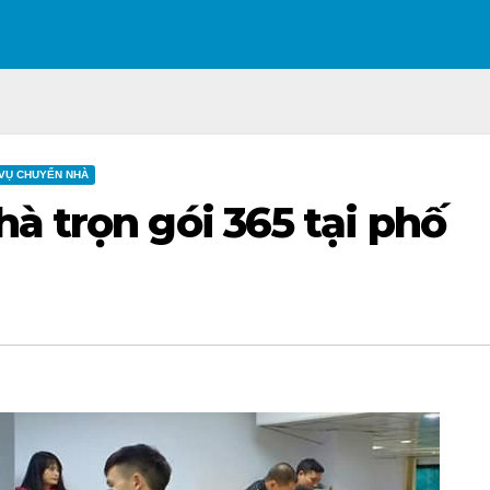
 VỤ CHUYỂN NHÀ
à trọn gói 365 tại phố