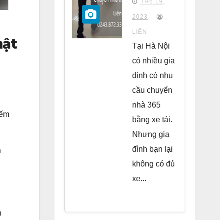
TH6 19,
chung
2023
cư Park
LIÊN
hật
Kiara Hà
Tại Hà Nội
Đông
có nhiều gia
đình có nhu
cầu chuyển
nhà 365
iếm
bằng xe tải.
Nhưng gia
đình bạn lại
n
không có đủ
xe...
h