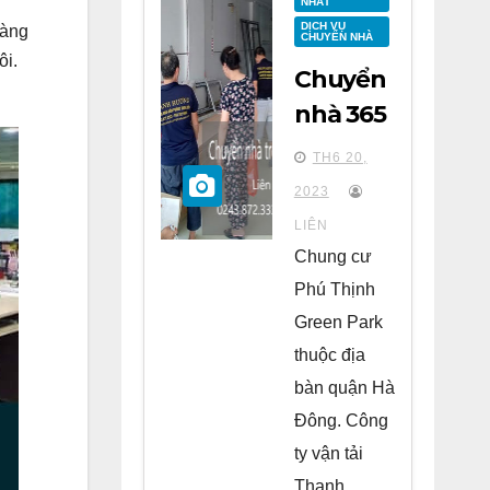
NHẤT
DỊCH VỤ
hàng
CHUYỂN NHÀ
ôi.
Chuyển
nhà 365
tại
TH6 20,
chung
2023
cư Phú
LIÊN
Thịnh
Chung cư
Green
Phú Thịnh
Park Hà
Green Park
Đông
thuộc địa
bàn quận Hà
Đông. Công
ty vận tải
Thanh