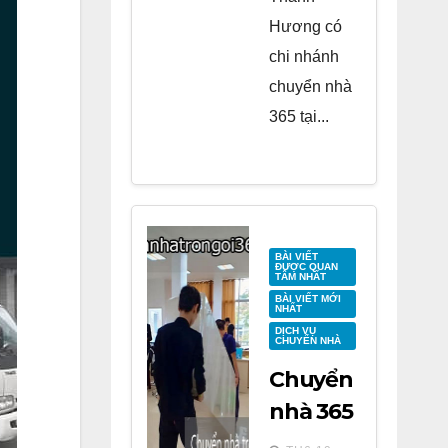
Hương có
chi nhánh
chuyển nhà
365 tại...
BÀI VIẾT
ĐƯỢC QUAN
TÂM NHẤT
BÀI VIẾT MỚI
NHẤT
DỊCH VỤ
CHUYỂN NHÀ
Chuyển
nhà 365
tại