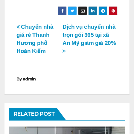
Điều
Chuyển nhà
Dịch vụ chuyển nhà
giá rẻ Thanh
trọn gói 365 tại xã
hướng
Hương phố
An Mỹ giảm giá 20%
bài
Hoàn Kiếm
viết
By
admin
RELATED POST