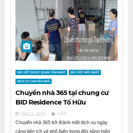
BÀI VIẾT ĐƯỢC QUAN TÂM NHẤT
BÀI VIẾT MỚI NHẤT
DỊCH VỤ CHUYỂN NHÀ
Chuyển nhà 365 tại chung cư
BID Residence Tố Hữu
TH6 21, 2023
LIÊN
Chuyển nhà 365 trở thành một dịch vụ ngày
càng tiện ích và phổ biến trong đời sống hiện