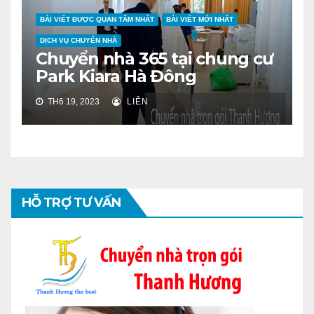
BÀI VIẾT ĐƯỢC QUAN TÂM NHẤT
BÀI VIẾT MỚI NHẤT
DỊCH VỤ CHUYỂN NHÀ
Chuyển nhà 365 tại chung cư
Park Kiara Hà Đông
TH6 19, 2023
LIÊN
HỖ TRỢ TƯ VẤN