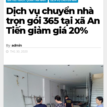
BÀI VIẾT ĐƯỢC QUAN TÂM NHẤT
DỊCH VỤ CHUYỂN NHÀ
Dịch vụ chuyển nhà
trọn gói 365 tại xã An
Tiến giảm giá 20%
By
admin
TH1 30, 2020