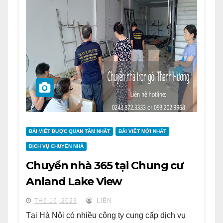
BÀI VIẾT ĐƯỢC QUAN TÂM NHẤT
BÀI VIẾT MỚI NHẤT
DỊCH VỤ CHUYỂN NHÀ
Chuyển nhà 365 tại Chung cư
Anland Lake View
TH6 16, 2023
LIÊN
Tại Hà Nội có nhiều công ty cung cấp dịch vụ