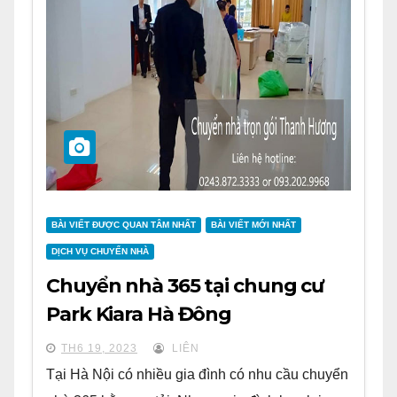
BÀI VIẾT ĐƯỢC QUAN TÂM NHẤT
BÀI VIẾT MỚI NHẤT
DỊCH VỤ CHUYỂN NHÀ
Chuyển nhà 365 tại chung cư
Park Kiara Hà Đông
TH6 19, 2023
LIÊN
Tại Hà Nội có nhiều gia đình có nhu cầu chuyển