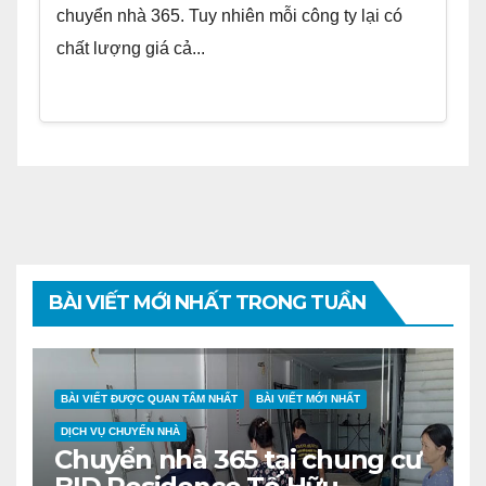
chuyển nhà 365. Tuy nhiên mỗi công ty lại có
chất lượng giá cả...
BÀI VIẾT MỚI NHẤT TRONG TUẦN
BÀI VIẾT ĐƯỢC QUAN TÂM NHẤT
BÀI VIẾT MỚI NHẤT
DỊCH VỤ CHUYỂN NHÀ
Chuyển nhà 365 tại chung cư