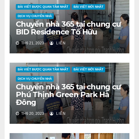
BÀI VIẾT ĐƯỢC QUAN TÂM NHẤT
BÀI VIẾT MỚI NHẤT
DỊCH VỤ CHUYỂN NHÀ
Chuyển nhà 365 tại chung cư
BID Residence Tố Hữu
TH6 21, 2023
LIÊN
BÀI VIẾT ĐƯỢC QUAN TÂM NHẤT
BÀI VIẾT MỚI NHẤT
DỊCH VỤ CHUYỂN NHÀ
Chuyển nhà 365 tại chung cư
Phú Thịnh Green Park Hà
Đông
TH6 20, 2023
LIÊN