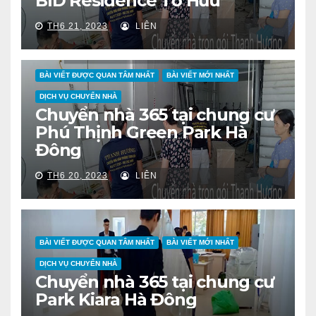
BID Residence Tố Hữu
TH6 21, 2023
LIÊN
BÀI VIẾT ĐƯỢC QUAN TÂM NHẤT
BÀI VIẾT MỚI NHẤT
DỊCH VỤ CHUYỂN NHÀ
Chuyển nhà 365 tại chung cư
Phú Thịnh Green Park Hà
Đông
TH6 20, 2023
LIÊN
BÀI VIẾT ĐƯỢC QUAN TÂM NHẤT
BÀI VIẾT MỚI NHẤT
DỊCH VỤ CHUYỂN NHÀ
Chuyển nhà 365 tại chung cư
Park Kiara Hà Đông