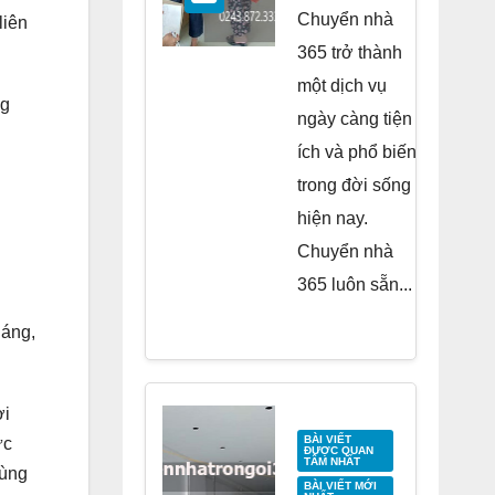
Residence
Chuyển nhà
liên
Tố Hữu
365 trở thành
một dịch vụ
ng
ngày càng tiện
ích và phổ biến
trong đời sống
hiện nay.
Chuyển nhà
365 luôn sẵn...
háng,
ời
BÀI VIẾT
ức
ĐƯỢC QUAN
TÂM NHẤT
cùng
BÀI VIẾT MỚI