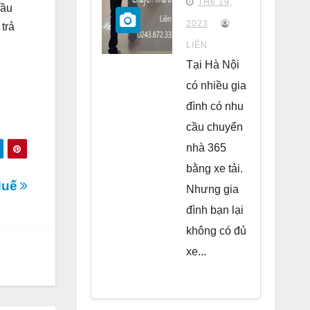
TH6 19,
đầu
chung
2023
trả
cư Park
LIÊN
Kiara Hà
Tại Hà Nội
Đông
có nhiều gia
đình có nhu
cầu chuyển
nhà 365
bằng xe tải.
Huế
Nhưng gia
đình bạn lại
không có đủ
xe...