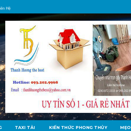
iên Hệ
G
TAXI TẢI
KIẾN THỨC PHONG THỦY
MẸO