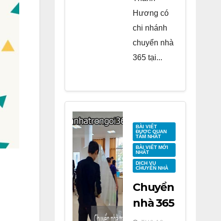
Hương có
chi nhánh
chuyển nhà
365 tại...
BÀI VIẾT
ĐƯỢC QUAN
TÂM NHẤT
BÀI VIẾT MỚI
NHẤT
DỊCH VỤ
CHUYỂN NHÀ
Chuyển
nhà 365
tại