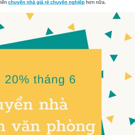
riển
chuyển nhà giá rẻ chuyên nghiệp
hơn nữa.