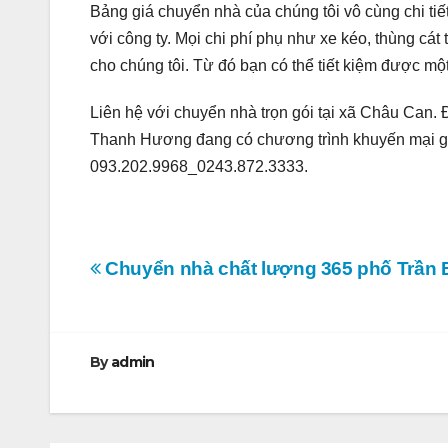
Bảng giá chuyển nhà của chúng tôi vô cùng chi tiết
với công ty. Mọi chi phí phụ như xe kéo, thùng cát
cho chúng tôi. Từ đó bạn có thể tiết kiệm được mộ
Liên hệ với chuyển nhà trọn gói tại xã Châu Can. 
Thanh Hương đang có chương trình khuyến mại gi
093.202.9968_0243.872.3333.
Điều
Chuyển nhà chất lượng 365 phố Trần 
hướng
bài
By
admin
viết