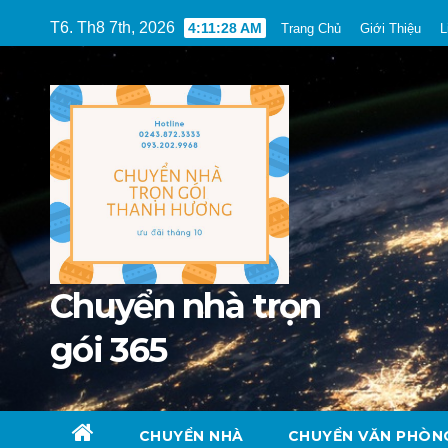
Skip
T6. Th8 7th, 2026
4:11:29 AM
Trang Chủ
Giới Thiệu
L
to
content
Chuyển nhà trọn
gói 365
CHUYỂN NHÀ
CHUYỂN VĂN PHÒN