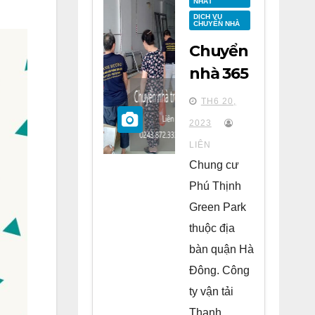
NHẤT
DỊCH VỤ
CHUYỂN NHÀ
Chuyển
nhà 365
tại
TH6 20,
chung
2023
cư Phú
LIÊN
Thịnh
Chung cư
Green
Phú Thịnh
Park Hà
Green Park
Đông
thuộc địa
bàn quận Hà
Đông. Công
ty vận tải
Thanh