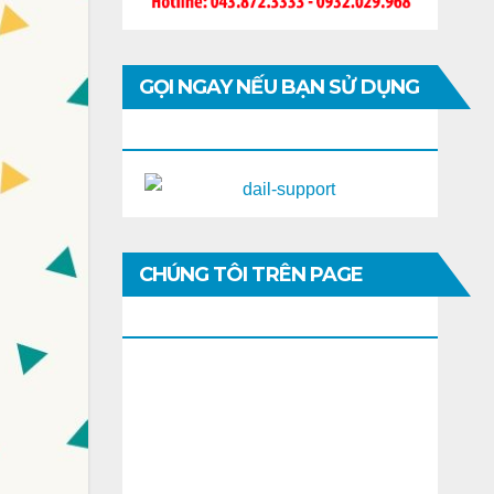
GỌI NGAY NẾU BẠN SỬ DỤNG
DI ĐỘNG
CHÚNG TÔI TRÊN PAGE
FACEBOOK