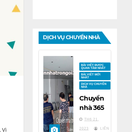
DỊCH VỤ CHUYỂN NHÀ
BÀI VIẾT ĐƯỢC
QUAN TÂM NHẤT
BÀI VIẾT MỚI
NHẤT
DỊCH VỤ CHUYỂN
NHÀ
Chuyển
nhà 365
tại chung
TH6 21,
cư BID
2023
LIÊN
 Vì