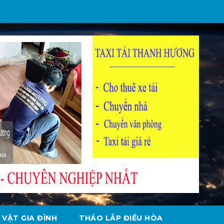
 VẶT GIA ĐÌNH
THÁO LẮP ĐIỀU HÒA