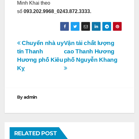
Minh Khai theo
số
093.202.9968_0243.872.3333.
Điều
Chuyển nhà uy
Vận tải chất lượng
tín Thanh
cao Thanh Hương
hướng
Hương phố Kiêu
phố Nguyễn Khang
bài
Kỵ
viết
By
admin
RELATED POST