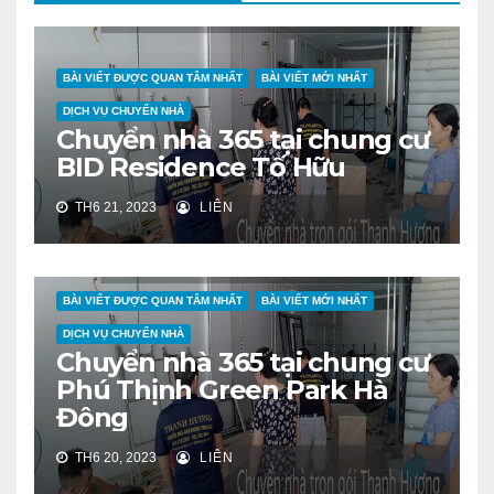
BÀI VIẾT ĐƯỢC QUAN TÂM NHẤT
BÀI VIẾT MỚI NHẤT
DỊCH VỤ CHUYỂN NHÀ
Chuyển nhà 365 tại chung cư
BID Residence Tố Hữu
TH6 21, 2023
LIÊN
BÀI VIẾT ĐƯỢC QUAN TÂM NHẤT
BÀI VIẾT MỚI NHẤT
DỊCH VỤ CHUYỂN NHÀ
Chuyển nhà 365 tại chung cư
Phú Thịnh Green Park Hà
Đông
TH6 20, 2023
LIÊN