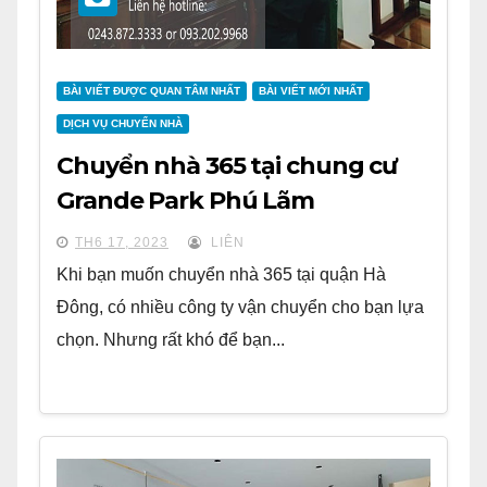
BÀI VIẾT ĐƯỢC QUAN TÂM NHẤT
BÀI VIẾT MỚI NHẤT
DỊCH VỤ CHUYỂN NHÀ
Chuyển nhà 365 tại chung cư
Grande Park Phú Lãm
TH6 17, 2023
LIÊN
Khi bạn muốn chuyển nhà 365 tại quận Hà
Đông, có nhiều công ty vận chuyển cho bạn lựa
chọn. Nhưng rất khó để bạn...