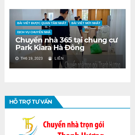
BÀI VIẾT ĐƯỢC QUAN TÂM NHẤT
BÀI VIẾT MỚI NHẤT
DỊCH VỤ CHUYỂN NHÀ
Chuyển nhà 365 tại chung cư
Park Kiara Hà Đông
TH6 19, 2023
LIÊN
HỖ TRỢ TƯ VẤN