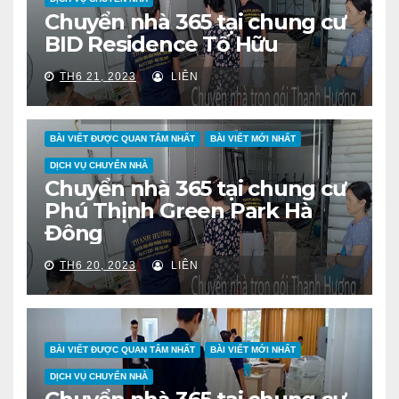
Chuyển nhà 365 tại chung cư
BID Residence Tố Hữu
TH6 21, 2023
LIÊN
BÀI VIẾT ĐƯỢC QUAN TÂM NHẤT
BÀI VIẾT MỚI NHẤT
DỊCH VỤ CHUYỂN NHÀ
Chuyển nhà 365 tại chung cư
Phú Thịnh Green Park Hà
Đông
TH6 20, 2023
LIÊN
BÀI VIẾT ĐƯỢC QUAN TÂM NHẤT
BÀI VIẾT MỚI NHẤT
DỊCH VỤ CHUYỂN NHÀ