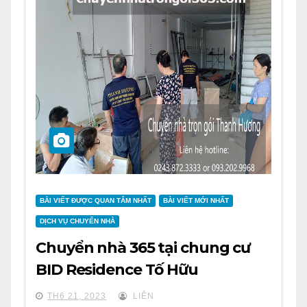
BÀI VIẾT ĐƯỢC QUAN TÂM NHẤT
BÀI VIẾT MỚI NHẤT
DỊCH VỤ CHUYỂN NHÀ
Chuyển nhà 365 tại chung cư
BID Residence Tố Hữu
TH6 21, 2023
LIÊN