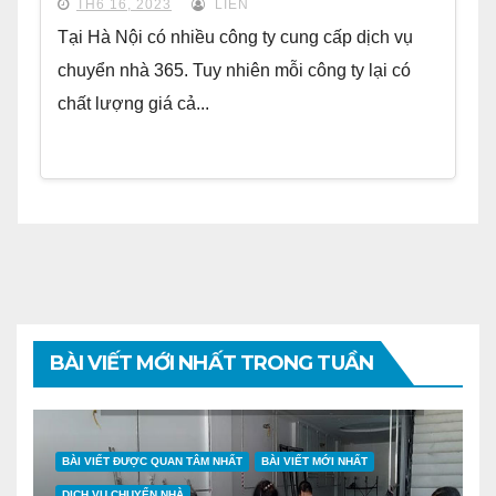
TH6 16, 2023
LIÊN
Tại Hà Nội có nhiều công ty cung cấp dịch vụ
chuyển nhà 365. Tuy nhiên mỗi công ty lại có
chất lượng giá cả...
BÀI VIẾT MỚI NHẤT TRONG TUẦN
BÀI VIẾT ĐƯỢC QUAN TÂM NHẤT
BÀI VIẾT MỚI NHẤT
DỊCH VỤ CHUYỂN NHÀ