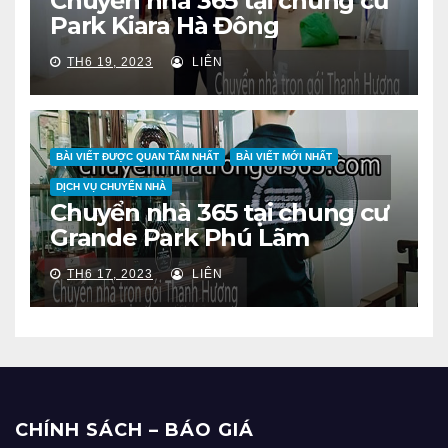
Chuyển nhà 365 tại chung cư
Park Kiara Hà Đông
TH6 19, 2023
LIÊN
BÀI VIẾT ĐƯỢC QUAN TÂM NHẤT
BÀI VIẾT MỚI NHẤT
DỊCH VỤ CHUYỂN NHÀ
Chuyển nhà 365 tại chung cư
Grande Park Phú Lãm
TH6 17, 2023
LIÊN
CHÍNH SÁCH – BÁO GIÁ