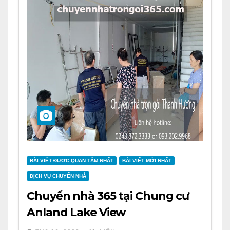
BÀI VIẾT ĐƯỢC QUAN TÂM NHẤT
BÀI VIẾT MỚI NHẤT
DỊCH VỤ CHUYỂN NHÀ
Chuyển nhà 365 tại Chung cư
Anland Lake View