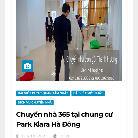
BÀI VIẾT ĐƯỢC QUAN TÂM NHẤT
BÀI VIẾT MỚI NHẤT
DỊCH VỤ CHUYỂN NHÀ
Chuyển nhà 365 tại chung cư
Park Kiara Hà Đông
TH6 19, 2023
LIÊN