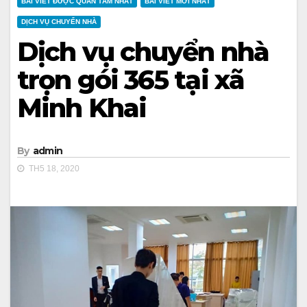
BÀI VIẾT ĐƯỢC QUAN TÂM NHẤT
BÀI VIẾT MỚI NHẤT
DỊCH VỤ CHUYỂN NHÀ
Dịch vụ chuyển nhà
trọn gói 365 tại xã
Minh Khai
By
admin
TH5 18, 2020