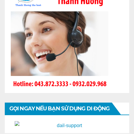
GỌI NGAY NẾU BẠN SỬ DỤNG DI ĐỘNG