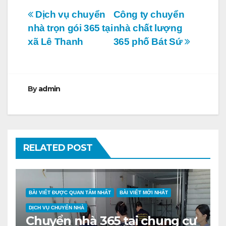
Điều
Dịch vụ chuyển
Công ty chuyển
nhà trọn gói 365 tại
nhà chất lượng
hướng
xã Lê Thanh
365 phố Bát Sứ
bài
viết
By
admin
RELATED POST
BÀI VIẾT ĐƯỢC QUAN TÂM NHẤT
BÀI VIẾT MỚI NHẤT
DỊCH VỤ CHUYỂN NHÀ
Chuyển nhà 365 tại chung cư