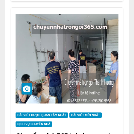
BÀI VIẾT ĐƯỢC QUAN TÂM NHẤT
BÀI VIẾT MỚI NHẤT
DỊCH VỤ CHUYỂN NHÀ