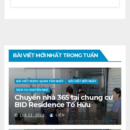
BÀI VIẾT MỚI NHẤT TRONG TUẦN
BÀI VIẾT ĐƯỢC QUAN TÂM NHẤT
BÀI VIẾT MỚI NHẤT
DỊCH VỤ CHUYỂN NHÀ
Chuyển nhà 365 tại chung cư
BID Residence Tố Hữu
TH6 21, 2023
LIÊN