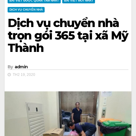
BÀI VIẾT ĐƯỢC QUAN TÂM NHẤT
BÀI VIẾT MỚI NHẤT
DỊCH VỤ CHUYỂN NHÀ
Dịch vụ chuyển nhà
trọn gói 365 tại xã Mỹ
Thành
By
admin
TH2 19, 2020