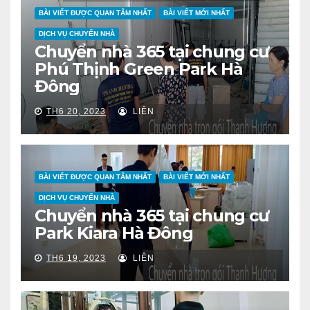
BÀI VIẾT ĐƯỢC QUAN TÂM NHẤT
BÀI VIẾT MỚI NHẤT
DỊCH VỤ CHUYỂN NHÀ
Chuyển nhà 365 tại chung cư
Phú Thịnh Green Park Hà
Đông
TH6 20, 2023
LIÊN
BÀI VIẾT ĐƯỢC QUAN TÂM NHẤT
BÀI VIẾT MỚI NHẤT
DỊCH VỤ CHUYỂN NHÀ
Chuyển nhà 365 tại chung cư
Park Kiara Hà Đông
TH6 19, 2023
LIÊN