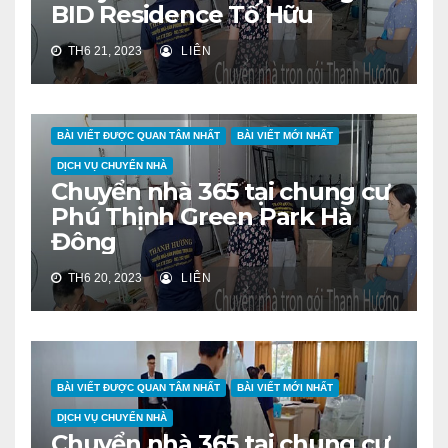
BID Residence Tố Hữu
TH6 21, 2023
LIÊN
BÀI VIẾT ĐƯỢC QUAN TÂM NHẤT
BÀI VIẾT MỚI NHẤT
DỊCH VỤ CHUYỂN NHÀ
Chuyển nhà 365 tại chung cư
Phú Thịnh Green Park Hà
Đông
TH6 20, 2023
LIÊN
BÀI VIẾT ĐƯỢC QUAN TÂM NHẤT
BÀI VIẾT MỚI NHẤT
DỊCH VỤ CHUYỂN NHÀ
Chuyển nhà 365 tại chung cư