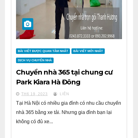
BÀI VIẾT ĐƯỢC QUAN TÂM NHẤT
BÀI VIẾT MỚI NHẤT
DỊCH VỤ CHUYỂN NHÀ
Chuyển nhà 365 tại chung cư
Park Kiara Hà Đông
TH6 19, 2023
LIÊN
Tại Hà Nội có nhiều gia đình có nhu cầu chuyển
nhà 365 bằng xe tải. Nhưng gia đình bạn lại
không có đủ xe...