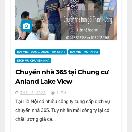
BÀI VIẾT ĐƯỢC QUAN TÂM NHẤT
BÀI VIẾT MỚI NHẤT
DỊCH VỤ CHUYỂN NHÀ
Chuyển nhà 365 tại Chung cư
Anland Lake View
TH6 16, 2023
LIÊN
Tại Hà Nội có nhiều công ty cung cấp dịch vụ
chuyển nhà 365. Tuy nhiên mỗi công ty lại có
chất lượng giá cả...