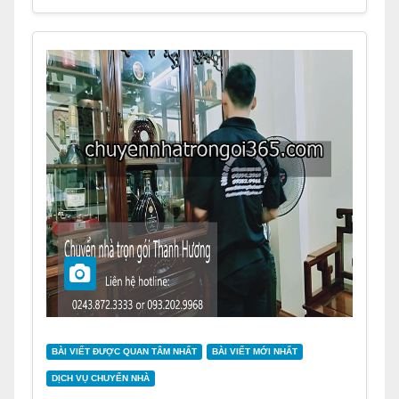
BÀI VIẾT ĐƯỢC QUAN TÂM NHẤT
BÀI VIẾT MỚI NHẤT
DỊCH VỤ CHUYỂN NHÀ