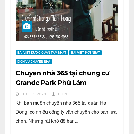
BÀI VIẾT ĐƯỢC QUAN TÂM NHẤT
BÀI VIẾT MỚI NHẤT
DỊCH VỤ CHUYỂN NHÀ
Chuyển nhà 365 tại chung cư
Grande Park Phú Lãm
TH6 17, 2023
LIÊN
Khi bạn muốn chuyển nhà 365 tại quận Hà
Đông, có nhiều công ty vận chuyển cho bạn lựa
chọn. Nhưng rất khó để bạn...