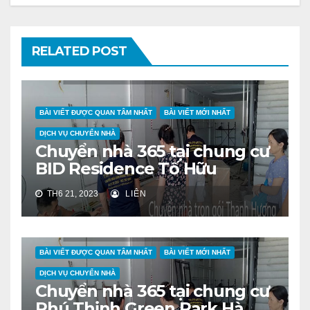
RELATED POST
BÀI VIẾT ĐƯỢC QUAN TÂM NHẤT
BÀI VIẾT MỚI NHẤT
DỊCH VỤ CHUYỂN NHÀ
Chuyển nhà 365 tại chung cư
BID Residence Tố Hữu
TH6 21, 2023
LIÊN
BÀI VIẾT ĐƯỢC QUAN TÂM NHẤT
BÀI VIẾT MỚI NHẤT
DỊCH VỤ CHUYỂN NHÀ
Chuyển nhà 365 tại chung cư
Phú Thịnh Green Park Hà