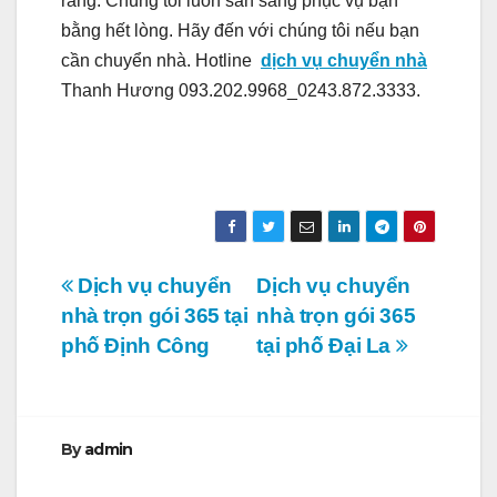
rằng. Chúng tôi luôn sẵn sàng phục vụ bạn
bằng hết lòng. Hãy đến với chúng tôi nếu bạn
cần chuyển nhà. Hotline
dịch vụ chuyển nhà
Thanh Hương 093.202.9968_0243.872.3333.
Điều
Dịch vụ chuyển
Dịch vụ chuyển
nhà trọn gói 365 tại
nhà trọn gói 365
hướng
phố Định Công
tại phố Đại La
bài
viết
By
admin