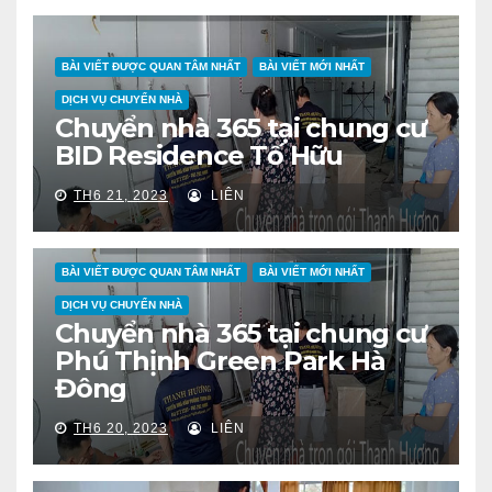
BÀI VIẾT ĐƯỢC QUAN TÂM NHẤT
BÀI VIẾT MỚI NHẤT
DỊCH VỤ CHUYỂN NHÀ
Chuyển nhà 365 tại chung cư
BID Residence Tố Hữu
TH6 21, 2023
LIÊN
BÀI VIẾT ĐƯỢC QUAN TÂM NHẤT
BÀI VIẾT MỚI NHẤT
DỊCH VỤ CHUYỂN NHÀ
Chuyển nhà 365 tại chung cư
Phú Thịnh Green Park Hà
Đông
TH6 20, 2023
LIÊN