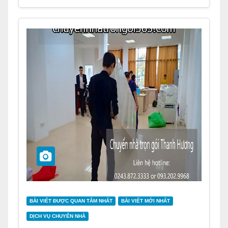
BÀI VIẾT ĐƯỢC QUAN TÂM NHẤT
BÀI VIẾT MỚI NHẤT
DỊCH VỤ CHUYỂN NHÀ