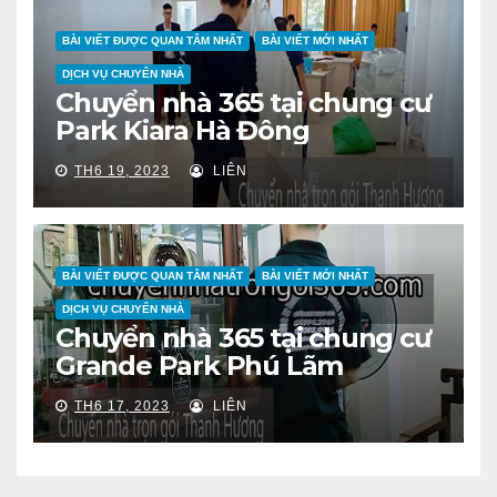
BÀI VIẾT ĐƯỢC QUAN TÂM NHẤT
BÀI VIẾT MỚI NHẤT
DỊCH VỤ CHUYỂN NHÀ
Chuyển nhà 365 tại chung cư
Park Kiara Hà Đông
TH6 19, 2023
LIÊN
BÀI VIẾT ĐƯỢC QUAN TÂM NHẤT
BÀI VIẾT MỚI NHẤT
DỊCH VỤ CHUYỂN NHÀ
Chuyển nhà 365 tại chung cư
Grande Park Phú Lãm
TH6 17, 2023
LIÊN