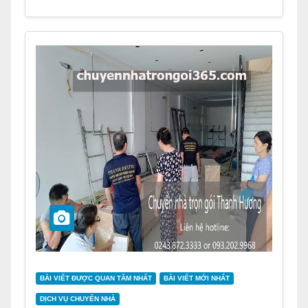
BÀI VIẾT ĐƯỢC QUAN TÂM NHẤT
BÀI VIẾT MỚI NHẤT
DỊCH VỤ CHUYỂN NHÀ