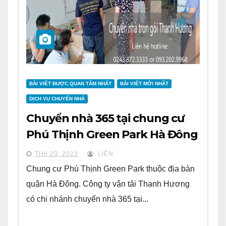
BÀI VIẾT ĐƯỢC QUAN TÂM NHẤT
BÀI VIẾT MỚI NHẤT
DỊCH VỤ CHUYỂN NHÀ
Chuyển nhà 365 tại chung cư
Phú Thịnh Green Park Hà Đông
TH6 20, 2023
LIÊN
Chung cư Phú Thịnh Green Park thuộc địa bàn
quận Hà Đông. Công ty vận tải Thanh Hương
có chi nhánh chuyển nhà 365 tại...