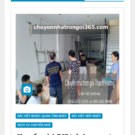
BÀI VIẾT ĐƯỢC QUAN TÂM NHẤT
BÀI VIẾT MỚI NHẤT
DỊCH VỤ CHUYỂN NHÀ