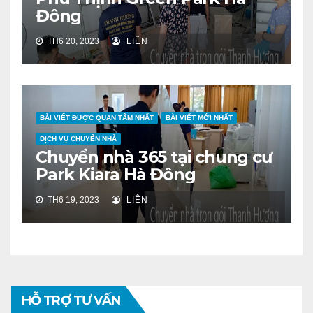
Đông
TH6 20, 2023
LIÊN
BÀI VIẾT ĐƯỢC QUAN TÂM NHẤT
BÀI VIẾT MỚI NHẤT
DỊCH VỤ CHUYỂN NHÀ
Chuyển nhà 365 tại chung cư
Park Kiara Hà Đông
TH6 19, 2023
LIÊN
HỖ TRỢ TƯ VẤN