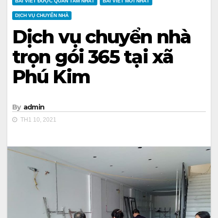
BÀI VIẾT ĐƯỢC QUAN TÂM NHẤT
BÀI VIẾT MỚI NHẤT
DỊCH VỤ CHUYỂN NHÀ
Dịch vụ chuyển nhà
trọn gói 365 tại xã
Phú Kim
By
admin
TH1 10, 2021