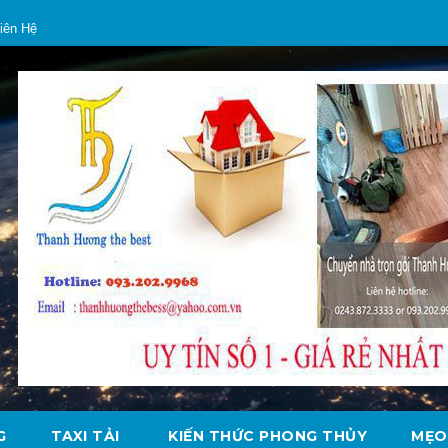
iên Hệ
G
TAXI TẢI
KIẾN THỨC PHONG THỦY
MẸO