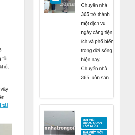
Residence
Chuyển nhà
Tố Hữu
365 trở thành
một dịch vụ
ngày càng tiện
ích và phổ biến
ó
trong đời sống
tôi.
hiện nay.
khổ,
Chuyển nhà
365 luôn sẵn...
 vậy
ên
 tải
BÀI VIẾT
ĐƯỢC QUAN
TÂM NHẤT
BÀI VIẾT MỚI