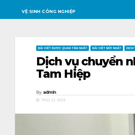
VỆ SINH CÔNG NGHIỆP
BÀI VIẾT ĐƯỢC QUAN TÂM NHẤT
BÀI VIẾT MỚI NHẤT
DỊCH
Dịch vụ chuyển nh
Tam Hiệp
By
admin
TH12 11, 2019