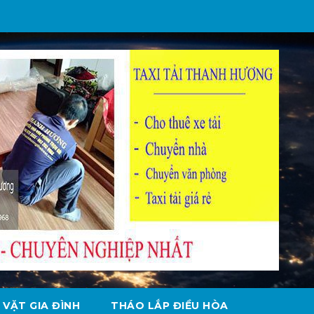
 VẶT GIA ĐÌNH
THÁO LẮP ĐIỀU HÒA