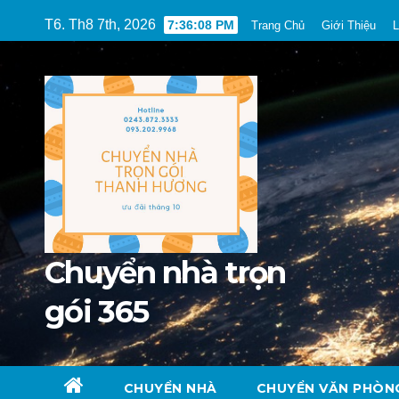
Skip
T6. Th8 7th, 2026
7:36:09 PM
Trang Chủ
Giới Thiệu
L
to
content
Chuyển nhà trọn
gói 365
CHUYỂN NHÀ
CHUYỂN VĂN PHÒN