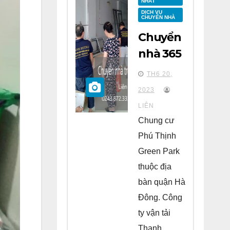
NHẤT
DỊCH VỤ
CHUYỂN NHÀ
Chuyển
nhà 365
tại
TH6 20,
chung
2023
cư Phú
LIÊN
Thịnh
Chung cư
Green
Phú Thịnh
Park Hà
Green Park
Đông
thuộc địa
bàn quận Hà
Đông. Công
ty vận tải
Thanh