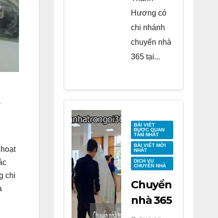
Hương có
chi nhánh
chuyển nhà
365 tại...
BÀI VIẾT
ĐƯỢC QUAN
TÂM NHẤT
BÀI VIẾT MỚI
 hoạt
NHẤT
DỊCH VỤ
ác
CHUYỂN NHÀ
g chi
Chuyển
a
nhà 365
tại