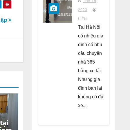
TH6 19,
chung
2023
cư Park
LIÊN
Lập
Kiara Hà
Tại Hà Nội
Đông
có nhiều gia
đình có nhu
cầu chuyển
nhà 365
bằng xe tải.
Nhưng gia
đình bạn lại
không có đủ
xe...
tại