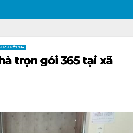
 VỤ CHUYỂN NHÀ
à trọn gói 365 tại xã