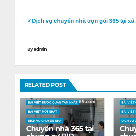
Điều
Dịch vụ chuyển nhà trọn gói 365 tại xã
hướng
bài
By
admin
viết
RELATED POST
BÀI VIẾT ĐƯỢC QUAN TÂM NHẤT
BÀI VIẾ
BÀI VIẾT MỚI NHẤT
BÀI VIẾT
DỊCH VỤ CHUYỂN NHÀ
DỊCH VỤ
Chuyển nhà 365 tại
Chuy