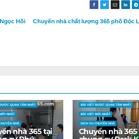
 Ngọc Hồi
Chuyển nhà chất lượng 365 phố Độc 
T ĐƯỢC QUAN TÂM NHẤT
BÀI VIẾT ĐƯỢC QUAN TÂM NHẤT
 MỚI NHẤT
BÀI VIẾT MỚI NHẤT
 CHUYỂN NHÀ
DỊCH VỤ CHUYỂN NHÀ
ển nhà 365 tại
Chuyển nhà 365 