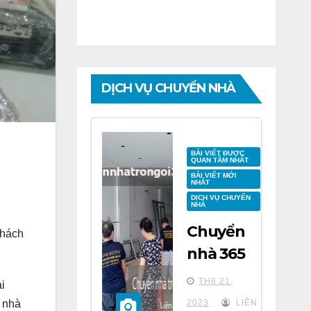
DỊCH VỤ CHUYỂN NHÀ
BÀI VIẾT ĐƯỢC
QUAN TÂM NHẤT
BÀI VIẾT MỚI
NHẤT
DỊCH VỤ CHUYỂN
NHÀ
Chuyển
khách
nhà 365
tại chung
TH6 21,
i
cư BID
n nhà
2023
LIÊN