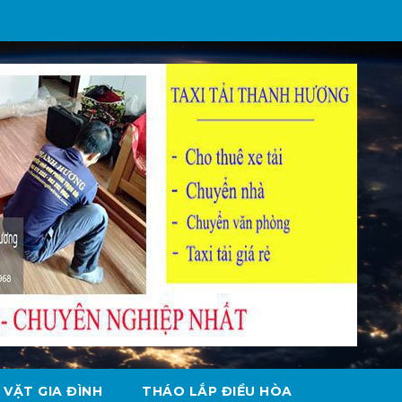
 VẶT GIA ĐÌNH
THÁO LẮP ĐIỀU HÒA