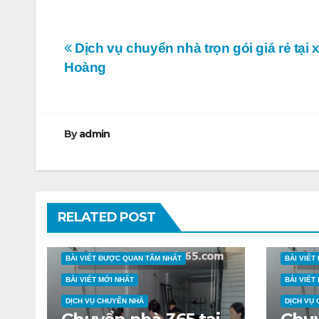
Điều
Dịch vụ chuyển nhà trọn gói giá rẻ tại 
Hoàng
hướng
bài
viết
By
admin
RELATED POST
BÀI VIẾT ĐƯỢC QUAN TÂM NHẤT
BÀI VIẾ
BÀI VIẾT MỚI NHẤT
BÀI VIẾT
DỊCH VỤ CHUYỂN NHÀ
DỊCH VỤ