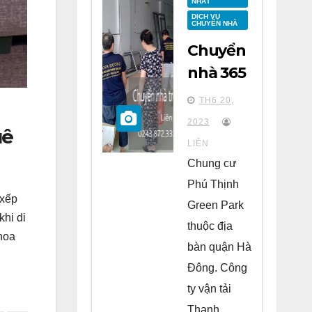
NHẤT
DỊCH VỤ
CHUYỂN NHÀ
Chuyển
nhà 365
tại
TH6 20,
chung
2023
uê
cư Phú
LIÊN
Thịnh
Chung cư
Green
Phú Thịnh
 xếp
Park Hà
Green Park
khi di
Đông
thuộc địa
hoa
bàn quận Hà
Đông. Công
ty vận tải
Thanh