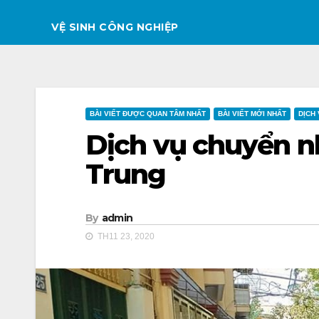
VỆ SINH CÔNG NGHIỆP
BÀI VIẾT ĐƯỢC QUAN TÂM NHẤT
BÀI VIẾT MỚI NHẤT
DỊCH
Dịch vụ chuyển nh
Trung
By
admin
TH11 23, 2020