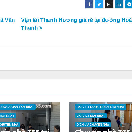
xã Văn
Vận tải Thanh Hương giá rẻ tại đường Hoà
Thanh
T ĐƯỢC QUAN TÂM NHẤT
BÀI VIẾT ĐƯỢC QUAN TÂM NHẤT
 MỚI NHẤT
BÀI VIẾT MỚI NHẤT
 CHUYỂN NHÀ
DỊCH VỤ CHUYỂN NHÀ