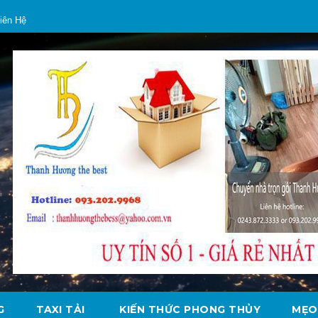
iên Hệ
G
TAXI TẢI
KIẾN THỨC PHONG THỦY
MẸO