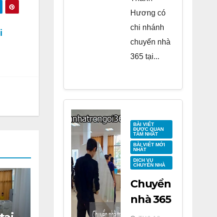
Hương có
chi nhánh
i
chuyển nhà
365 tại...
BÀI VIẾT
ĐƯỢC QUAN
TÂM NHẤT
BÀI VIẾT MỚI
NHẤT
DỊCH VỤ
CHUYỂN NHÀ
Chuyển
nhà 365
tại