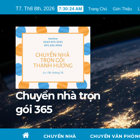
Skip
T7. Th8 8th, 2026
7:30:25 AM
Trang Chủ
Giới Thiệu
L
to
content
Chuyển nhà trọn
gói 365
CHUYỂN NHÀ
CHUYỂN VĂN PHÒN