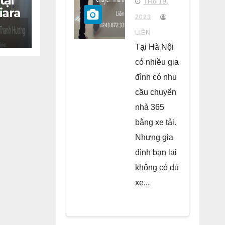
tại
TH6 19,
iara
chung
2023
cư Park
LIÊN
Kiara Hà
Tại Hà Nội
Đông
có nhiều gia
đình có nhu
cầu chuyển
nhà 365
bằng xe tải.
Nhưng gia
đình bạn lại
không có đủ
xe...