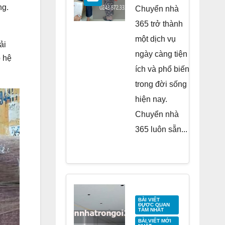
Residence
ng.
Chuyển nhà
Tố Hữu
365 trở thành
một dịch vụ
ải
ngày càng tiện
ó hệ
ích và phổ biến
trong đời sống
hiện nay.
Chuyển nhà
365 luôn sẵn...
BÀI VIẾT
ĐƯỢC QUAN
TÂM NHẤT
BÀI VIẾT MỚI