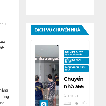
 nhu
DỊCH VỤ CHUYỂN NHÀ
 của
ghề
BÀI VIẾT ĐƯỢC
QUAN TÂM NHẤT
BÀI VIẾT MỚI
NHẤT
DỊCH VỤ CHUYỂN
NHÀ
Chuyển
nhà 365
 hàng
tại chung
TH6 21,
thùng
cư BID
ừng
2023
LIÊN