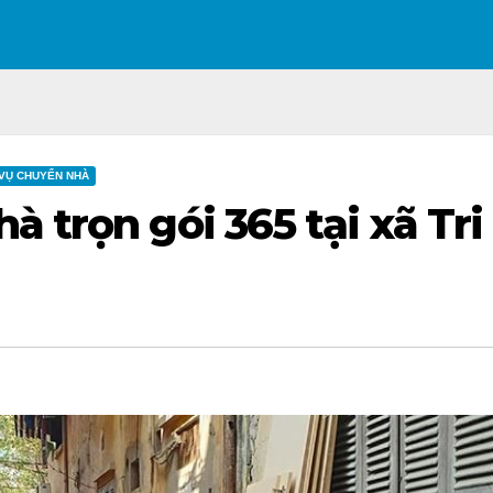
 VỤ CHUYỂN NHÀ
à trọn gói 365 tại xã Tri