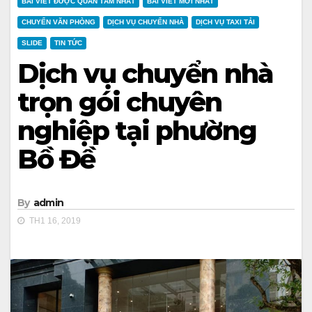
BÀI VIẾT ĐƯỢC QUAN TÂM NHẤT
BÀI VIẾT MỚI NHẤT
CHUYỂN VĂN PHÒNG
DỊCH VỤ CHUYỂN NHÀ
DỊCH VỤ TAXI TẢI
SLIDE
TIN TỨC
Dịch vụ chuyển nhà
trọn gói chuyên
nghiệp tại phường
Bồ Đề
By
admin
TH1 16, 2019