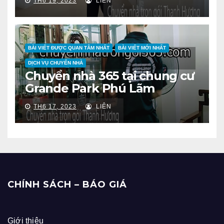
TH6 19, 2023
LIÊN
BÀI VIẾT ĐƯỢC QUAN TÂM NHẤT
BÀI VIẾT MỚI NHẤT
DỊCH VỤ CHUYỂN NHÀ
Chuyển nhà 365 tại chung cư
Grande Park Phú Lãm
TH6 17, 2023
LIÊN
CHÍNH SÁCH – BÁO GIÁ
Giới thiệu