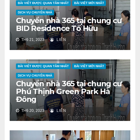
BÀI VIẾT ĐƯỢC QUAN TÂM NHẤT
BÀI VIẾT MỚI NHẤT
DỊCH VỤ CHUYỂN NHÀ
Chuyển nhà 365 tại chung cư
BID Residence Tố Hữu
TH6 21, 2023
LIÊN
BÀI VIẾT ĐƯỢC QUAN TÂM NHẤT
BÀI VIẾT MỚI NHẤT
DỊCH VỤ CHUYỂN NHÀ
Chuyển nhà 365 tại chung cư
Phú Thịnh Green Park Hà
Đông
TH6 20, 2023
LIÊN