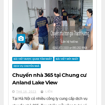
BÀI VIẾT ĐƯỢC QUAN TÂM NHẤT
BÀI VIẾT MỚI NHẤT
DỊCH VỤ CHUYỂN NHÀ
Chuyển nhà 365 tại Chung cư
Anland Lake View
TH6 16, 2023
LIÊN
Tại Hà Nội có nhiều công ty cung cấp dịch vụ