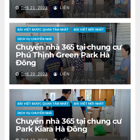
TH6 21, 2023
LIÊN
BÀI VIẾT ĐƯỢC QUAN TÂM NHẤT
BÀI VIẾT MỚI NHẤT
DỊCH VỤ CHUYỂN NHÀ
Chuyển nhà 365 tại chung cư
Phú Thịnh Green Park Hà
Đông
TH6 20, 2023
LIÊN
BÀI VIẾT ĐƯỢC QUAN TÂM NHẤT
BÀI VIẾT MỚI NHẤT
DỊCH VỤ CHUYỂN NHÀ
Chuyển nhà 365 tại chung cư
Park Kiara Hà Đông