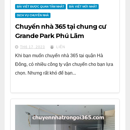
BÀI VIẾT ĐƯỢC QUAN TÂM NHẤT
BÀI VIẾT MỚI NHẤT
DỊCH VỤ CHUYỂN NHÀ
Chuyển nhà 365 tại chung cư
Grande Park Phú Lãm
TH6 17, 2023
LIÊN
Khi bạn muốn chuyển nhà 365 tại quận Hà
Đông, có nhiều công ty vận chuyển cho bạn lựa
chọn. Nhưng rất khó để bạn...