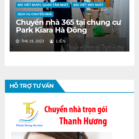
BÀI VIẾT ĐƯỢC QUAN TÂM NHẤT
BÀI VIẾT MỚI NHẤT
DỊCH VỤ CHUYỂN NHÀ
Chuyển nhà 365 tại chung cư
Park Kiara Hà Đông
TH6 19, 2023
LIÊN
HỖ TRỢ TƯ VẤN