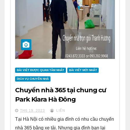
BÀI VIẾT ĐƯỢC QUAN TÂM NHẤT
BÀI VIẾT MỚI NHẤT
DỊCH VỤ CHUYỂN NHÀ
Chuyển nhà 365 tại chung cư
Park Kiara Hà Đông
TH6 19, 2023
LIÊN
Tại Hà Nội có nhiều gia đình có nhu cầu chuyển
nhà 365 bằng xe tải. Nhưng gia đình bạn lại