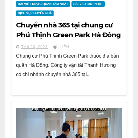
BÀI VIẾT ĐƯỢC QUAN TÂM NHẤT
BÀI VIẾT MỚI NHẤT
DỊCH VỤ CHUYỂN NHÀ
Chuyển nhà 365 tại chung cư
Phú Thịnh Green Park Hà Đông
TH6 20, 2023
LIÊN
Chung cư Phú Thịnh Green Park thuộc địa bàn
quận Hà Đông. Công ty vận tải Thanh Hương
có chi nhánh chuyển nhà 365 tại...