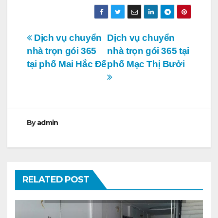
Điều
Dịch vụ chuyển
Dịch vụ chuyển
nhà trọn gói 365
nhà trọn gói 365 tại
hướng
tại phố Mai Hắc Đế
phố Mạc Thị Bưởi
bài
viết
By
admin
RELATED POST