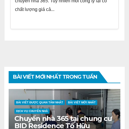
chuyển nhà 365. Tuy nhiên mỗi công ty lại có
chất lượng giá cả...
BÀI VIẾT MỚI NHẤT TRONG TUẦN
BÀI VIẾT ĐƯỢC QUAN TÂM NHẤT
BÀI VIẾT MỚI NHẤT
DỊCH VỤ CHUYỂN NHÀ
Chuyển nhà 365 tại chung cư
BID Residence Tố Hữu