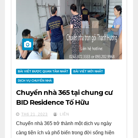
BÀI VIẾT ĐƯỢC QUAN TÂM NHẤT
BÀI VIẾT MỚI NHẤT
DỊCH VỤ CHUYỂN NHÀ
Chuyển nhà 365 tại chung cư
BID Residence Tố Hữu
TH6 21, 2023
LIÊN
Chuyển nhà 365 trở thành một dịch vụ ngày
càng tiện ích và phổ biến trong đời sống hiện