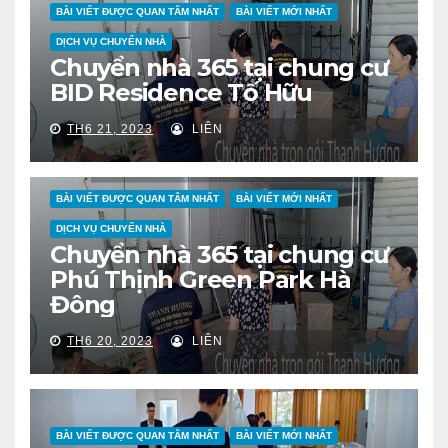
BÀI VIẾT ĐƯỢC QUAN TÂM NHẤT
BÀI VIẾT MỚI NHẤT
DỊCH VỤ CHUYỂN NHÀ
Chuyển nhà 365 tại chung cư
BID Residence Tố Hữu
TH6 21, 2023
LIÊN
BÀI VIẾT ĐƯỢC QUAN TÂM NHẤT
BÀI VIẾT MỚI NHẤT
DỊCH VỤ CHUYỂN NHÀ
Chuyển nhà 365 tại chung cư
Phú Thịnh Green Park Hà
Đông
TH6 20, 2023
LIÊN
BÀI VIẾT ĐƯỢC QUAN TÂM NHẤT
BÀI VIẾT MỚI NHẤT