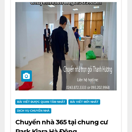
BÀI VIẾT ĐƯỢC QUAN TÂM NHẤT
BÀI VIẾT MỚI NHẤT
DỊCH VỤ CHUYỂN NHÀ
Chuyển nhà 365 tại chung cư
Park Kiara Hà Đông