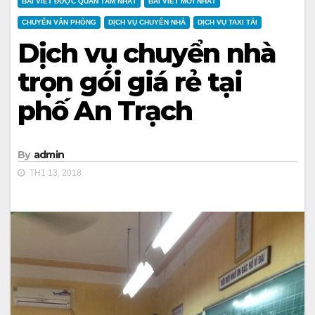
BÀI VIẾT ĐƯỢC QUAN TÂM NHẤT
BÀI VIẾT MỚI NHẤT
CHUYỂN VĂN PHÒNG
DỊCH VỤ CHUYỂN NHÀ
DỊCH VỤ TAXI TẢI
Dịch vụ chuyển nhà
trọn gói giá rẻ tại
phố An Trạch
By
admin
TH1 13, 2018