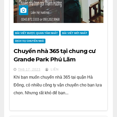
BÀI VIẾT ĐƯỢC QUAN TÂM NHẤT
BÀI VIẾT MỚI NHẤT
DỊCH VỤ CHUYỂN NHÀ
Chuyển nhà 365 tại chung cư
Grande Park Phú Lãm
TH6 17, 2023
LIÊN
Khi bạn muốn chuyển nhà 365 tại quận Hà
Đông, có nhiều công ty vận chuyển cho bạn lựa
chọn. Nhưng rất khó để bạn...