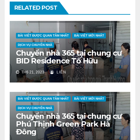
RELATED POST
BÀI VIẾT ĐƯỢC QUAN TÂM NHẤT
BÀI VIẾT MỚI NHẤT
DỊCH VỤ CHUYỂN NHÀ
Chuyển nhà 365 tại chung cư
BID Residence Tố Hữu
TH6 21, 2023
LIÊN
BÀI VIẾT ĐƯỢC QUAN TÂM NHẤT
BÀI VIẾT MỚI NHẤT
DỊCH VỤ CHUYỂN NHÀ
Chuyển nhà 365 tại chung cư
Phú Thịnh Green Park Hà
Đông