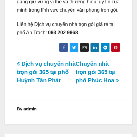
gắng giữ vững vị thế và thương hiệu, uy tín của
mình trong lĩnh vực chuyển văn phòng trọn gói.
Liên hệ Dịch vụ chuyển nhà trọn gói giá rẻ tại
phố An Trạch:
093.202.9968.
Điều
Dịch vụ chuyển nhà
Chuyển nhà
trọn gói 365 tại phố
trọn gói 365 tại
hướng
Huỳnh Tấn Phát
phố Phúc Hoa
bài
viết
By
admin