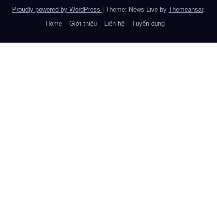
Proudly powered by WordPress
|
Theme: News Live by
Themeansar
.
Home
Giới thiệu
Liên hệ
Tuyển dụng