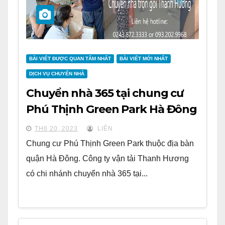
BÀI VIẾT ĐƯỢC QUAN TÂM NHẤT
BÀI VIẾT MỚI NHẤT
DỊCH VỤ CHUYỂN NHÀ
Chuyển nhà 365 tại chung cư
Phú Thịnh Green Park Hà Đông
TH6 20, 2023
LIÊN
Chung cư Phú Thịnh Green Park thuộc địa bàn
quận Hà Đông. Công ty vận tải Thanh Hương
có chi nhánh chuyển nhà 365 tại...