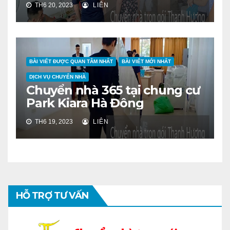
TH6 20, 2023
LIÊN
BÀI VIẾT ĐƯỢC QUAN TÂM NHẤT
BÀI VIẾT MỚI NHẤT
DỊCH VỤ CHUYỂN NHÀ
Chuyển nhà 365 tại chung cư
Park Kiara Hà Đông
TH6 19, 2023
LIÊN
HỖ TRỢ TƯ VẤN