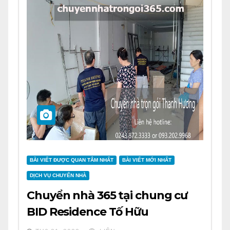
BÀI VIẾT ĐƯỢC QUAN TÂM NHẤT
BÀI VIẾT MỚI NHẤT
DỊCH VỤ CHUYỂN NHÀ
Chuyển nhà 365 tại chung cư
BID Residence Tố Hữu