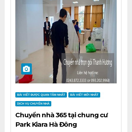
BÀI VIẾT ĐƯỢC QUAN TÂM NHẤT
BÀI VIẾT MỚI NHẤT
DỊCH VỤ CHUYỂN NHÀ
Chuyển nhà 365 tại chung cư
Park Kiara Hà Đông