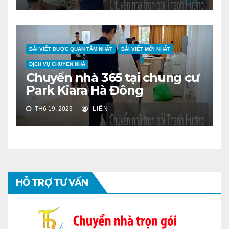
BÀI VIẾT ĐƯỢC QUAN TÂM NHẤT
BÀI VIẾT MỚI NHẤT
DỊCH VỤ CHUYỂN NHÀ
Chuyển nhà 365 tại chung cư
Park Kiara Hà Đông
TH6 19, 2023
LIÊN
HỖ TRỢ TƯ VẤN