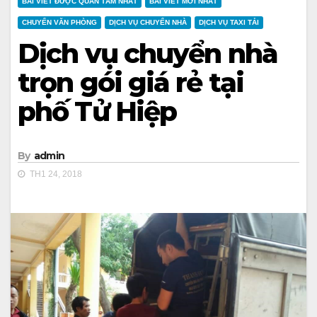
BÀI VIẾT ĐƯỢC QUAN TÂM NHẤT
BÀI VIẾT MỚI NHẤT
CHUYỂN VĂN PHÒNG
DỊCH VỤ CHUYỂN NHÀ
DỊCH VỤ TAXI TẢI
Dịch vụ chuyển nhà
trọn gói giá rẻ tại
phố Tử Hiệp
By
admin
TH1 24, 2018