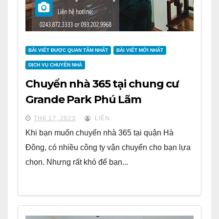
BÀI VIẾT ĐƯỢC QUAN TÂM NHẤT
BÀI VIẾT MỚI NHẤT
DỊCH VỤ CHUYỂN NHÀ
Chuyển nhà 365 tại chung cư
Grande Park Phú Lãm
TH6 17, 2023
LIÊN
Khi bạn muốn chuyển nhà 365 tại quận Hà
Đông, có nhiều công ty vận chuyển cho bạn lựa
chọn. Nhưng rất khó để bạn...