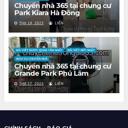
Chuyển nhà 365 tại chung cư
Park Kiara Hà Đông
TH6 19, 2023
LIÊN
BÀI VIẾT ĐƯỢC QUAN TÂM NHẤT
BÀI VIẾT MỚI NHẤT
DỊCH VỤ CHUYỂN NHÀ
Chuyển nhà 365 tại chung cư
Grande Park Phú Lãm
TH6 17, 2023
LIÊN