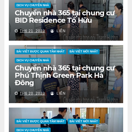
DỊCH VỤ CHUYỂN NHÀ
Chuyển nhà 365 tại chung cư
BID Residence Tố Hữu
TH6 21, 2023
LIÊN
BÀI VIẾT ĐƯỢC QUAN TÂM NHẤT
BÀI VIẾT MỚI NHẤT
DỊCH VỤ CHUYỂN NHÀ
Chuyển nhà 365 tại chung cư
Phú Thịnh Green Park Hà
Đông
TH6 20, 2023
LIÊN
BÀI VIẾT ĐƯỢC QUAN TÂM NHẤT
BÀI VIẾT MỚI NHẤT
DỊCH VỤ CHUYỂN NHÀ