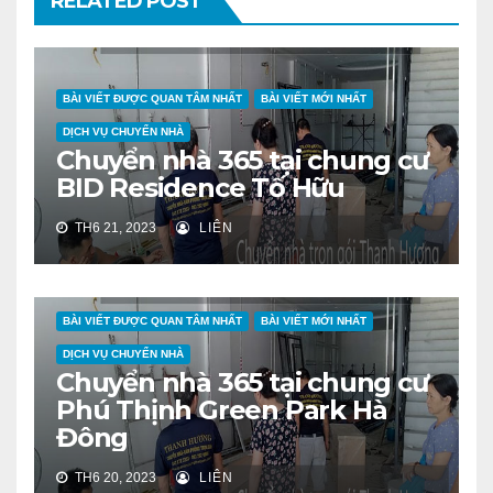
RELATED POST
BÀI VIẾT ĐƯỢC QUAN TÂM NHẤT
BÀI VIẾT MỚI NHẤT
DỊCH VỤ CHUYỂN NHÀ
Chuyển nhà 365 tại chung cư
BID Residence Tố Hữu
TH6 21, 2023
LIÊN
BÀI VIẾT ĐƯỢC QUAN TÂM NHẤT
BÀI VIẾT MỚI NHẤT
DỊCH VỤ CHUYỂN NHÀ
Chuyển nhà 365 tại chung cư
Phú Thịnh Green Park Hà
Đông
TH6 20, 2023
LIÊN