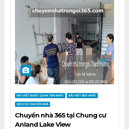
BÀI VIẾT ĐƯỢC QUAN TÂM NHẤT
BÀI VIẾT MỚI NHẤT
DỊCH VỤ CHUYỂN NHÀ
Chuyển nhà 365 tại Chung cư
Anland Lake View