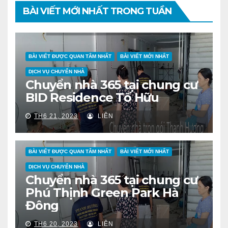
BÀI VIẾT MỚI NHẤT TRONG TUẦN
BÀI VIẾT ĐƯỢC QUAN TÂM NHẤT
BÀI VIẾT MỚI NHẤT
DỊCH VỤ CHUYỂN NHÀ
Chuyển nhà 365 tại chung cư
BID Residence Tố Hữu
TH6 21, 2023
LIÊN
BÀI VIẾT ĐƯỢC QUAN TÂM NHẤT
BÀI VIẾT MỚI NHẤT
DỊCH VỤ CHUYỂN NHÀ
Chuyển nhà 365 tại chung cư
Phú Thịnh Green Park Hà
Đông
TH6 20, 2023
LIÊN