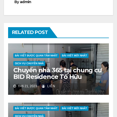
By
admin
RELATED POST
BÀI VIẾT ĐƯỢC QUAN TÂM NHẤT
BÀI VIẾT MỚI NHẤT
DỊCH VỤ CHUYỂN NHÀ
Chuyển nhà 365 tại chung cư
BID Residence Tố Hữu
TH6 21, 2023
LIÊN
BÀI VIẾT ĐƯỢC QUAN TÂM NHẤT
BÀI VIẾT MỚI NHẤT
DỊCH VỤ CHUYỂN NHÀ