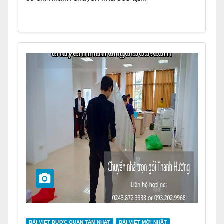
BÀI VIẾT ĐƯỢC QUAN TÂM NHẤT
BÀI VIẾT MỚI NHẤT