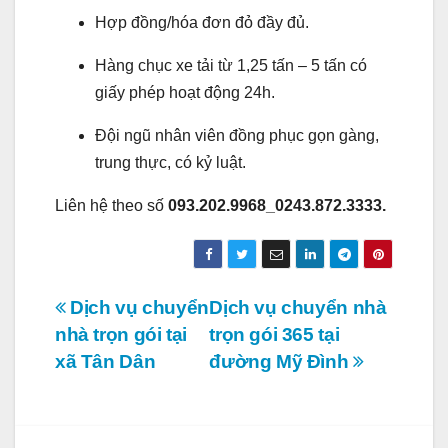
Hợp đồng/hóa đơn đỏ đầy đủ.
Hàng chục xe tải từ 1,25 tấn – 5 tấn có
giấy phép hoạt động 24h.
Đội ngũ nhân viên đồng phục gọn gàng,
trung thực, có kỷ luật.
Liên hệ theo số
093.202.9968_0243.872.3333.
Điều
Dịch vụ chuyển
Dịch vụ chuyển nhà
nhà trọn gói tại
trọn gói 365 tại
hướng
xã Tân Dân
đường Mỹ Đình
bài
viết