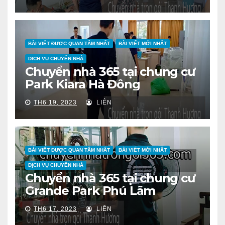
BÀI VIẾT ĐƯỢC QUAN TÂM NHẤT
BÀI VIẾT MỚI NHẤT
DỊCH VỤ CHUYỂN NHÀ
Chuyển nhà 365 tại chung cư
Park Kiara Hà Đông
TH6 19, 2023
LIÊN
BÀI VIẾT ĐƯỢC QUAN TÂM NHẤT
BÀI VIẾT MỚI NHẤT
DỊCH VỤ CHUYỂN NHÀ
Chuyển nhà 365 tại chung cư
Grande Park Phú Lãm
TH6 17, 2023
LIÊN