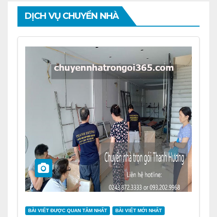
DỊCH VỤ CHUYỂN NHÀ
BÀI VIẾT ĐƯỢC QUAN TÂM NHẤT
BÀI VIẾT MỚI NHẤT