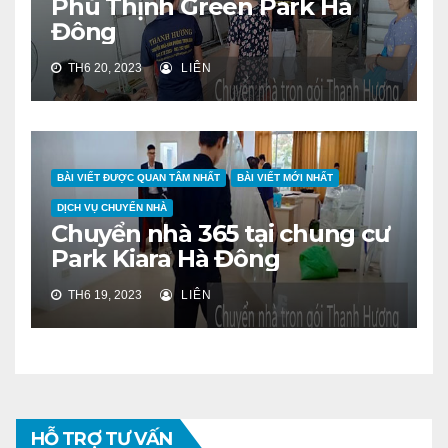
Phú Thịnh Green Park Hà
Đông
TH6 20, 2023
LIÊN
BÀI VIẾT ĐƯỢC QUAN TÂM NHẤT
BÀI VIẾT MỚI NHẤT
DỊCH VỤ CHUYỂN NHÀ
Chuyển nhà 365 tại chung cư
Park Kiara Hà Đông
TH6 19, 2023
LIÊN
HỖ TRỢ TƯ VẤN