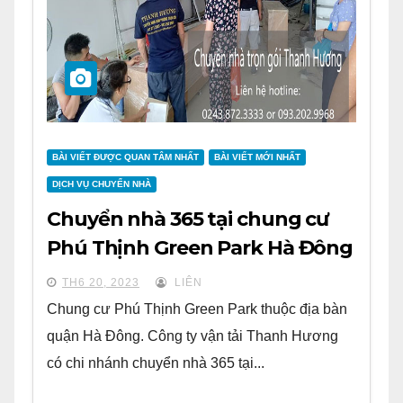
BÀI VIẾT ĐƯỢC QUAN TÂM NHẤT
BÀI VIẾT MỚI NHẤT
DỊCH VỤ CHUYỂN NHÀ
Chuyển nhà 365 tại chung cư
Phú Thịnh Green Park Hà Đông
TH6 20, 2023
LIÊN
Chung cư Phú Thịnh Green Park thuộc địa bàn
quận Hà Đông. Công ty vận tải Thanh Hương
có chi nhánh chuyển nhà 365 tại...