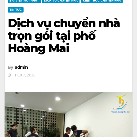
BÀI VIẾT MỚI NHẤT
DỊCH VỤ CHUYỂN NHÀ
KIẾN THỨC CHUYỂN NHÀ
TIN TỨC
Dịch vụ chuyển nhà
trọn gói tại phố
Hoàng Mai
By
admin
TH10 7, 2016