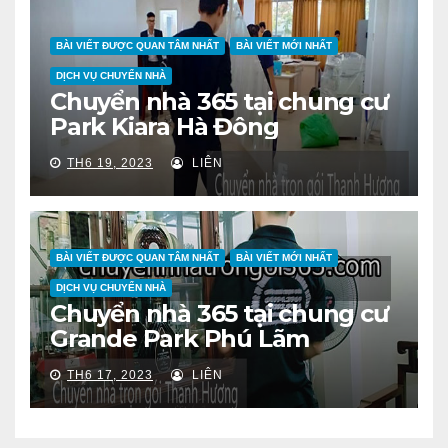
BÀI VIẾT ĐƯỢC QUAN TÂM NHẤT
BÀI VIẾT MỚI NHẤT
DỊCH VỤ CHUYỂN NHÀ
Chuyển nhà 365 tại chung cư
Park Kiara Hà Đông
TH6 19, 2023
LIÊN
BÀI VIẾT ĐƯỢC QUAN TÂM NHẤT
BÀI VIẾT MỚI NHẤT
DỊCH VỤ CHUYỂN NHÀ
Chuyển nhà 365 tại chung cư
Grande Park Phú Lãm
TH6 17, 2023
LIÊN