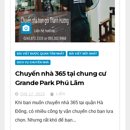
BÀI VIẾT ĐƯỢC QUAN TÂM NHẤT
BÀI VIẾT MỚI NHẤT
DỊCH VỤ CHUYỂN NHÀ
Chuyển nhà 365 tại chung cư
Grande Park Phú Lãm
TH6 17, 2023
LIÊN
Khi bạn muốn chuyển nhà 365 tại quận Hà
Đông, có nhiều công ty vận chuyển cho bạn lựa
chọn. Nhưng rất khó để bạn...