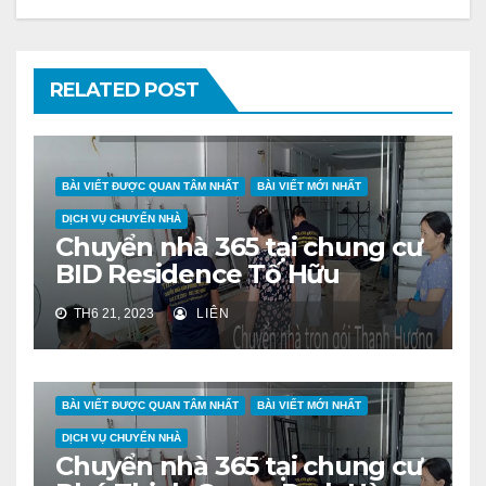
RELATED POST
BÀI VIẾT ĐƯỢC QUAN TÂM NHẤT
BÀI VIẾT MỚI NHẤT
DỊCH VỤ CHUYỂN NHÀ
Chuyển nhà 365 tại chung cư
BID Residence Tố Hữu
TH6 21, 2023
LIÊN
BÀI VIẾT ĐƯỢC QUAN TÂM NHẤT
BÀI VIẾT MỚI NHẤT
DỊCH VỤ CHUYỂN NHÀ
Chuyển nhà 365 tại chung cư