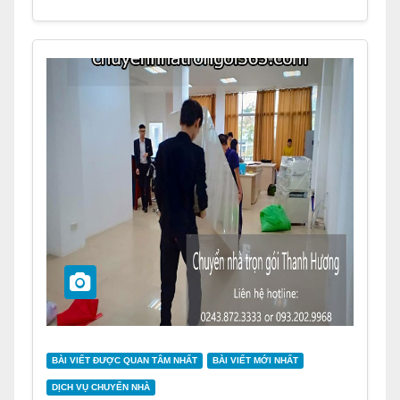
BÀI VIẾT ĐƯỢC QUAN TÂM NHẤT
BÀI VIẾT MỚI NHẤT
DỊCH VỤ CHUYỂN NHÀ