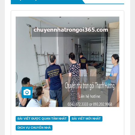
BÀI VIẾT ĐƯỢC QUAN TÂM NHẤT
BÀI VIẾT MỚI NHẤT
DỊCH VỤ CHUYỂN NHÀ