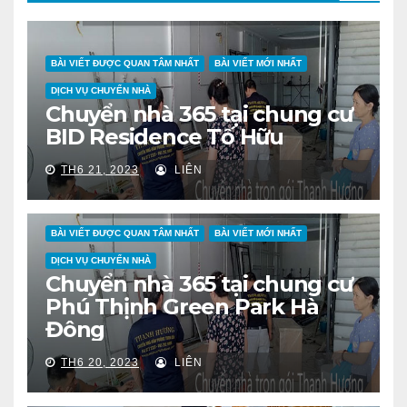
BÀI VIẾT ĐƯỢC QUAN TÂM NHẤT
BÀI VIẾT MỚI NHẤT
DỊCH VỤ CHUYỂN NHÀ
Chuyển nhà 365 tại chung cư
BID Residence Tố Hữu
TH6 21, 2023
LIÊN
BÀI VIẾT ĐƯỢC QUAN TÂM NHẤT
BÀI VIẾT MỚI NHẤT
DỊCH VỤ CHUYỂN NHÀ
Chuyển nhà 365 tại chung cư
Phú Thịnh Green Park Hà
Đông
TH6 20, 2023
LIÊN