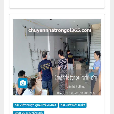
BÀI VIẾT ĐƯỢC QUAN TÂM NHẤT
BÀI VIẾT MỚI NHẤT
DỊCH VỤ CHUYỂN NHÀ