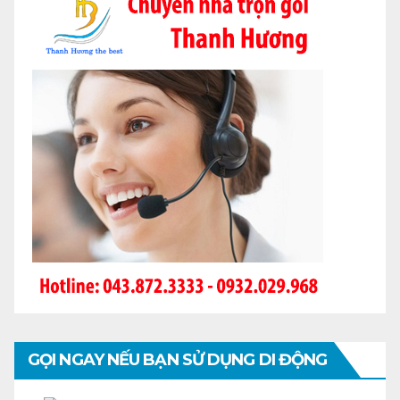
GỌI NGAY NẾU BẠN SỬ DỤNG DI ĐỘNG