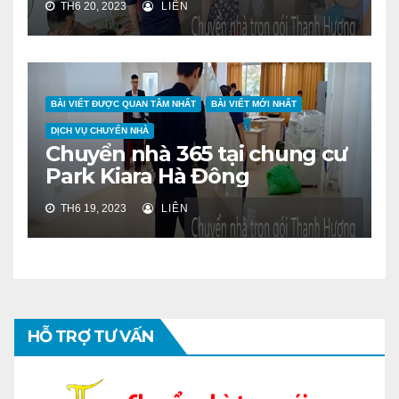
TH6 20, 2023
LIÊN
BÀI VIẾT ĐƯỢC QUAN TÂM NHẤT
BÀI VIẾT MỚI NHẤT
DỊCH VỤ CHUYỂN NHÀ
Chuyển nhà 365 tại chung cư
Park Kiara Hà Đông
TH6 19, 2023
LIÊN
HỖ TRỢ TƯ VẤN