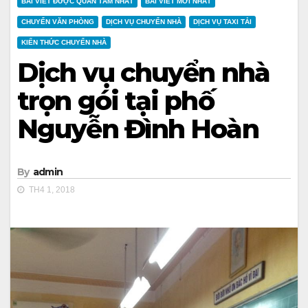
BÀI VIẾT ĐƯỢC QUAN TÂM NHẤT
BÀI VIẾT MỚI NHẤT
CHUYỂN VĂN PHÒNG
DỊCH VỤ CHUYỂN NHÀ
DỊCH VỤ TAXI TẢI
KIẾN THỨC CHUYỂN NHÀ
Dịch vụ chuyển nhà
trọn gói tại phố
Nguyễn Đình Hoàn
By
admin
TH4 1, 2018