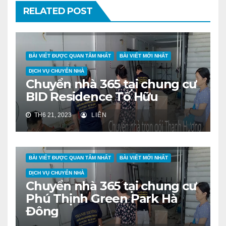
RELATED POST
BÀI VIẾT ĐƯỢC QUAN TÂM NHẤT
BÀI VIẾT MỚI NHẤT
DỊCH VỤ CHUYỂN NHÀ
Chuyển nhà 365 tại chung cư
BID Residence Tố Hữu
TH6 21, 2023
LIÊN
BÀI VIẾT ĐƯỢC QUAN TÂM NHẤT
BÀI VIẾT MỚI NHẤT
DỊCH VỤ CHUYỂN NHÀ
Chuyển nhà 365 tại chung cư
Phú Thịnh Green Park Hà
Đông