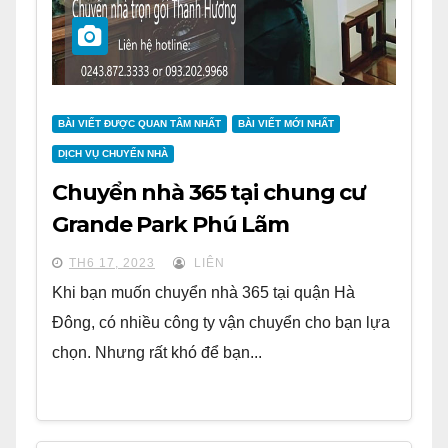
BÀI VIẾT ĐƯỢC QUAN TÂM NHẤT
BÀI VIẾT MỚI NHẤT
DỊCH VỤ CHUYỂN NHÀ
Chuyển nhà 365 tại chung cư
Grande Park Phú Lãm
TH6 17, 2023
LIÊN
Khi bạn muốn chuyển nhà 365 tại quận Hà
Đông, có nhiều công ty vận chuyển cho bạn lựa
chọn. Nhưng rất khó để bạn...