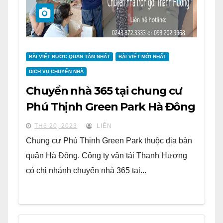
BÀI VIẾT ĐƯỢC QUAN TÂM NHẤT
BÀI VIẾT MỚI NHẤT
DỊCH VỤ CHUYỂN NHÀ
Chuyển nhà 365 tại chung cư
Phú Thịnh Green Park Hà Đông
TH6 20, 2023
LIÊN
Chung cư Phú Thịnh Green Park thuộc địa bàn
quận Hà Đông. Công ty vận tải Thanh Hương
có chi nhánh chuyển nhà 365 tại...