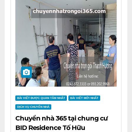
BÀI VIẾT ĐƯỢC QUAN TÂM NHẤT
BÀI VIẾT MỚI NHẤT
DỊCH VỤ CHUYỂN NHÀ
Chuyển nhà 365 tại chung cư
BID Residence Tố Hữu