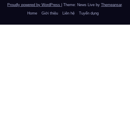
Proudly powered by WordPress
|
Theme: News Live by
Themeansar
.
Home
Giới thiệu
Liên hệ
Tuyển dụng