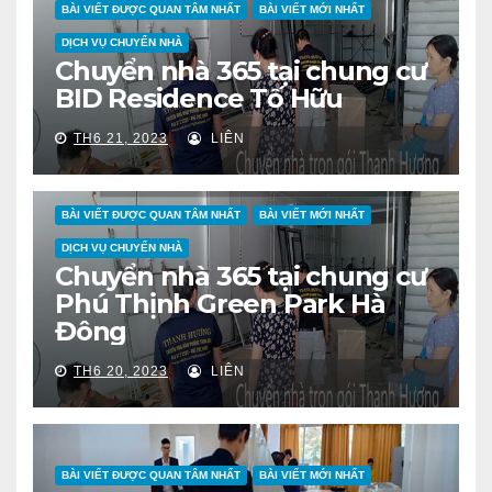
BÀI VIẾT ĐƯỢC QUAN TÂM NHẤT
BÀI VIẾT MỚI NHẤT
DỊCH VỤ CHUYỂN NHÀ
Chuyển nhà 365 tại chung cư
BID Residence Tố Hữu
TH6 21, 2023
LIÊN
BÀI VIẾT ĐƯỢC QUAN TÂM NHẤT
BÀI VIẾT MỚI NHẤT
DỊCH VỤ CHUYỂN NHÀ
Chuyển nhà 365 tại chung cư
Phú Thịnh Green Park Hà
Đông
TH6 20, 2023
LIÊN
BÀI VIẾT ĐƯỢC QUAN TÂM NHẤT
BÀI VIẾT MỚI NHẤT