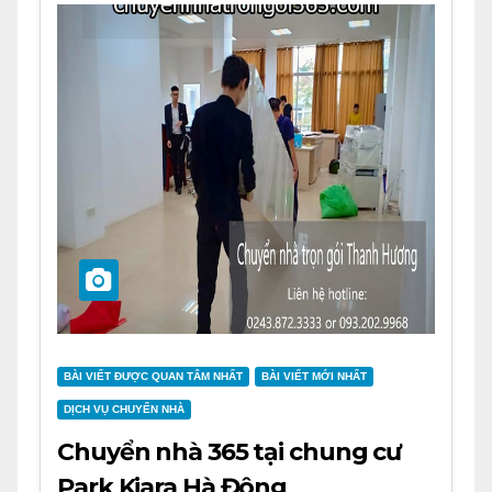
BÀI VIẾT ĐƯỢC QUAN TÂM NHẤT
BÀI VIẾT MỚI NHẤT
DỊCH VỤ CHUYỂN NHÀ
Chuyển nhà 365 tại chung cư
Park Kiara Hà Đông