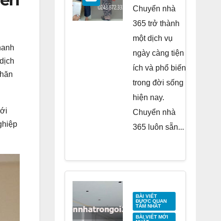
Residence
Chuyển nhà
Tố Hữu
365 trở thành
một dịch vụ
hanh
ngày càng tiện
 dịch
ích và phổ biến
khăn
trong đời sống
hiện nay.
ới
Chuyển nhà
ghiệp
365 luôn sẵn...
BÀI VIẾT
ĐƯỢC QUAN
TÂM NHẤT
BÀI VIẾT MỚI