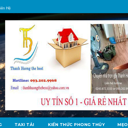
iên Hệ
G
TAXI TẢI
KIẾN THỨC PHONG THỦY
MẸO