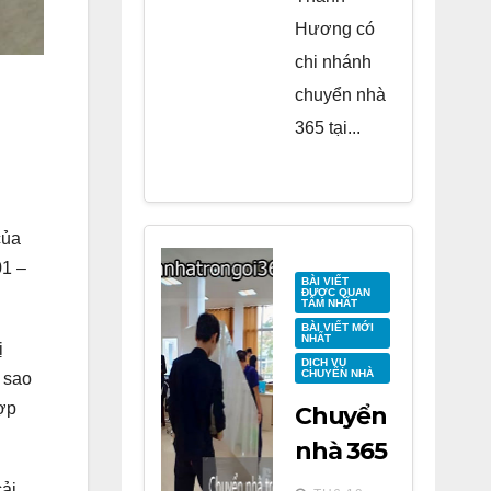
Hương có
chi nhánh
chuyển nhà
365 tại...
của
01 –
BÀI VIẾT
ĐƯỢC QUAN
TÂM NHẤT
BÀI VIẾT MỚI
NHẤT
ị
DỊCH VỤ
CHUYỂN NHÀ
 sao
hợp
Chuyển
nhà 365
tại
ải