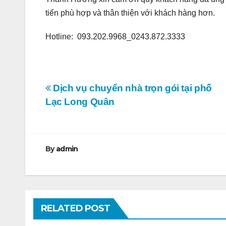
tiến phù hợp và thân thiện với khách hàng hơn.
Hotline: 093.202.9968_0243.872.3333
Điều
Dịch vụ chuyển nhà trọn gói tại phố
Lạc Long Quân
hướng
bài
viết
By
admin
RELATED POST