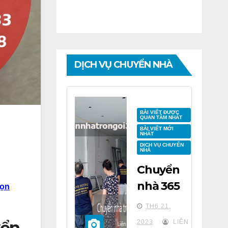
DỊCH VỤ CHUYỂN NHÀ
BÀI VIẾT ĐƯỢC
QUAN TÂM NHẤT
BÀI VIẾT MỚI
NHẤT
DỊCH VỤ CHUYỂN
NHÀ
Chuyển
nhà 365
rọn
tại chung
TH6 21,
cư BID
yển
2023
LIÊN