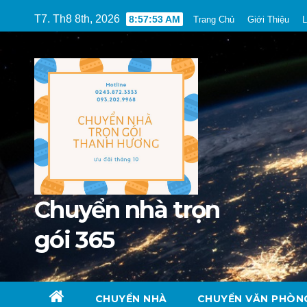
Skip
T7. Th8 8th, 2026
8:57:54 AM
Trang Chủ
Giới Thiệu
L
to
content
Chuyển nhà trọn
gói 365
CHUYỂN NHÀ
CHUYỂN VĂN PHÒN