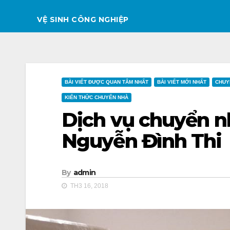
VỆ SINH CÔNG NGHIỆP
BÀI VIẾT ĐƯỢC QUAN TÂM NHẤT
BÀI VIẾT MỚI NHẤT
CHUY
KIẾN THỨC CHUYỂN NHÀ
Dịch vụ chuyển nh
Nguyễn Đình Thi
By
admin
TH3 16, 2018