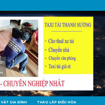
 VẶT GIA ĐÌNH
THÁO LẮP ĐIỀU HÒA