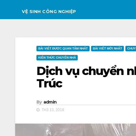
VỆ SINH CÔNG NGHIỆP
BÀI VIẾT ĐƯỢC QUAN TÂM NHẤT
BÀI VIẾT MỚI NHẤT
CHUY
KIẾN THỨC CHUYỂN NHÀ
Dịch vụ chuyển nh
Trúc
By
admin
TH3 13, 2018