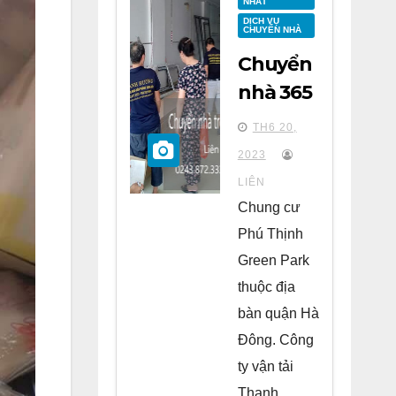
NHẤT
DỊCH VỤ
CHUYỂN NHÀ
Chuyển
nhà 365
tại
TH6 20,
chung
2023
cư Phú
LIÊN
Thịnh
Chung cư
Green
Phú Thịnh
Park Hà
Green Park
Đông
thuộc địa
bàn quận Hà
Đông. Công
ty vận tải
Thanh