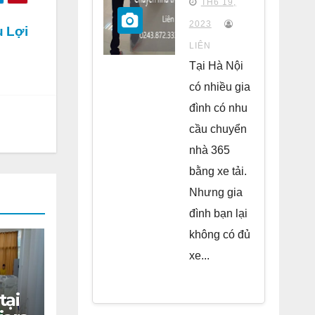
TH6 19,
chung
2023
u Lợi
cư Park
LIÊN
Kiara Hà
Tại Hà Nội
Đông
có nhiều gia
đình có nhu
cầu chuyển
nhà 365
bằng xe tải.
Nhưng gia
đình bạn lại
không có đủ
xe...
tại