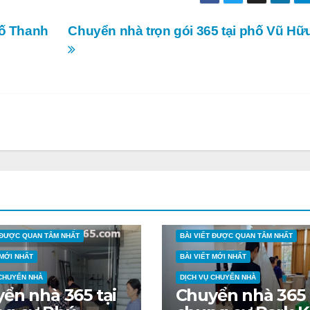
hố Thanh
Chuyển nhà trọn gói 365 tại phố Vũ Hữ
T ĐƯỢC QUAN TÂM NHẤT
BÀI VIẾT ĐƯỢC QUAN TÂM NHẤT
 MỚI NHẤT
BÀI VIẾT MỚI NHẤT
 CHUYỂN NHÀ
DỊCH VỤ CHUYỂN NHÀ
ển nhà 365 tại
Chuyển nhà 365 