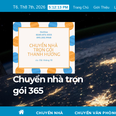
Skip
T6. Th8 7th, 2026
5:12:15 PM
Trang Chủ
Giới Thiệu
L
to
content
Chuyển nhà trọn
gói 365
CHUYỂN NHÀ
CHUYỂN VĂN PHÒN