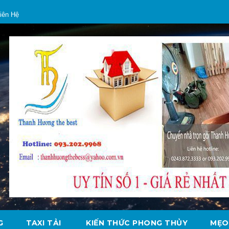
iên Hệ
G
TAXI TẢI
KIẾN THỨC PHONG THỦY
MẸO