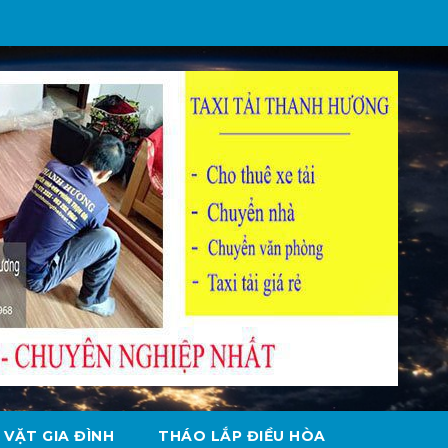
 VẶT GIA ĐÌNH
THÁO LẮP ĐIỀU HÒA