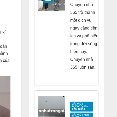
Residence
Chuyển nhà
Tố Hữu
365 trở thành
một dịch vụ
ngày càng tiện
 kí
ích và phổ biến
trong đời sống
toàn
hiện nay.
 hành
Chuyển nhà
a của
365 luôn sẵn...
BÀI VIẾT
ĐƯỢC QUAN
TÂM NHẤT
BÀI VIẾT MỚI