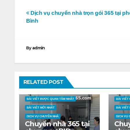
Điều
Dịch vụ chuyển nhà trọn gói 365 tại p
Bình
hướng
bài
viết
By
admin
RELATED POST
BÀI VIẾT ĐƯỢC QUAN TÂM NHẤT
BÀI VIẾ
BÀI VIẾT MỚI NHẤT
BÀI VIẾT
DỊCH VỤ CHUYỂN NHÀ
DỊCH VỤ
Chuyển nhà 365 tại
Chuy