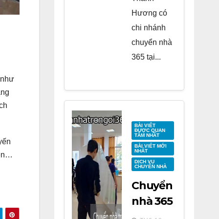
Hương có
chi nhánh
chuyển nhà
365 tại...
 như
àng
ách
BÀI VIẾT
ĐƯỢC QUAN
TÂM NHẤT
uyến
BÀI VIẾT MỚI
NHẤT
iên…
DỊCH VỤ
CHUYỂN NHÀ
Chuyển
nhà 365
tại