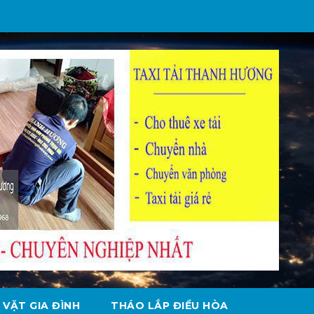
 VẶT GIA ĐÌNH
THÁO LẮP ĐIỀU HÒA