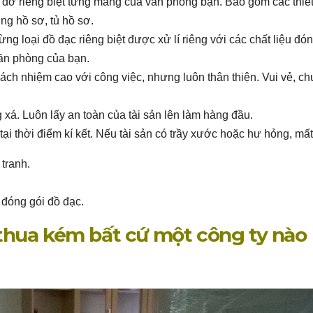
 dỡ riêng biệt từng mảng của văn phòng bạn. Bao gồm các thiết
ùng hồ sơ, tủ hồ sơ.
g loại đồ đạc riêng biệt được xử lí riêng với các chất liệu đón
ăn phòng của bạn.
ách nhiệm cao với công việc, nhưng luôn thân thiện. Vui vẻ, ch
 xá. Luôn lấy an toàn của tài sản lên làm hàng đầu.
tại thời điểm kí kết. Nếu tài sản có trầy xước hoặc hư hỏng, mất
 tranh.
ể đóng gói đồ đạc.
thua kém bất cứ một công ty nào