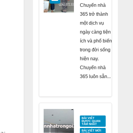
Residence
Chuyển nhà
Tố Hữu
365 trở thành
một dịch vụ
ngày càng tiện
ích và phổ biến
trong đời sống
hiện nay.
Chuyển nhà
365 luôn sẵn...
BÀI VIẾT
ĐƯỢC QUAN
TÂM NHẤT
BÀI VIẾT MỚI