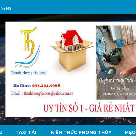
iên Hệ
G
TAXI TẢI
KIẾN THỨC PHONG THỦY
MẸO