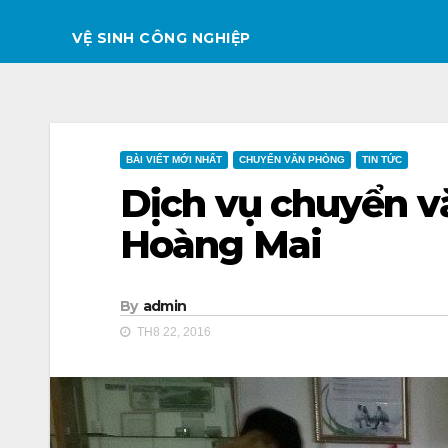
VỆ SINH CÔNG NGHIỆP
BÀI VIẾT MỚI NHẤT
CHUYỂN VĂN PHÒNG
TIN TỨC
Dịch vụ chuyển vă
Hoàng Mai
By
admin
TH8 22, 2016