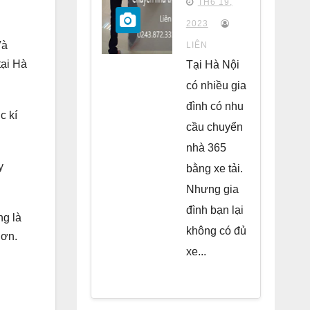
TH6 19,
chung
2023
cư Park
Và
LIÊN
Kiara Hà
tại Hà
Tại Hà Nội
Đông
có nhiều gia
đình có nhu
c kí
cầu chuyển
nhà 365
y
bằng xe tải.
Nhưng gia
đình bạn lại
ng là
không có đủ
hơn.
xe...