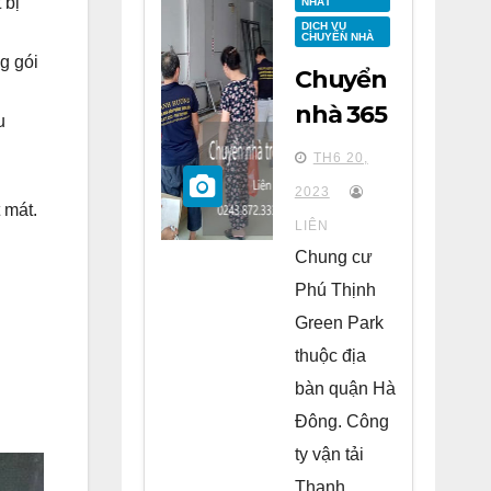
 bị
NHẤT
DỊCH VỤ
CHUYỂN NHÀ
g gói
Chuyển
nhà 365
u
tại
TH6 20,
chung
2023
 mát.
cư Phú
LIÊN
Thịnh
Chung cư
Green
Phú Thịnh
Park Hà
Green Park
Đông
thuộc địa
bàn quận Hà
Đông. Công
ty vận tải
Thanh