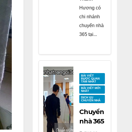
Hương có
chi nhánh
chuyển nhà
365 tại...
BÀI VIẾT
ĐƯỢC QUAN
TÂM NHẤT
BÀI VIẾT MỚI
NHẤT
DỊCH VỤ
CHUYỂN NHÀ
Chuyển
nhà 365
tại