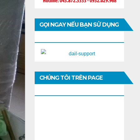
GỌI NGAY NẾU BẠN SỬ DỤNG
DI ĐỘNG
CHÚNG TÔI TRÊN PAGE
FACEBOOK