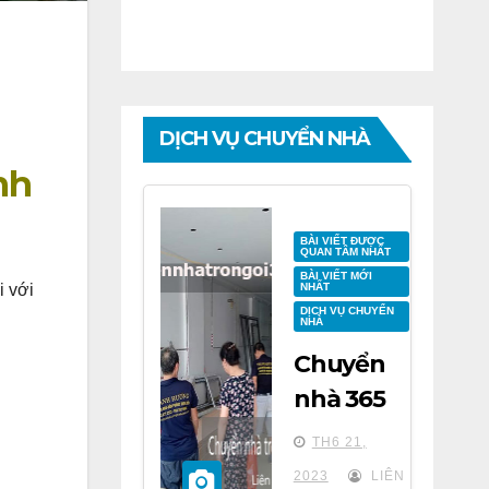
DỊCH VỤ CHUYỂN NHÀ
nh
BÀI VIẾT ĐƯỢC
QUAN TÂM NHẤT
BÀI VIẾT MỚI
NHẤT
i với
DỊCH VỤ CHUYỂN
NHÀ
Chuyển
nhà 365
tại chung
TH6 21,
cư BID
2023
LIÊN