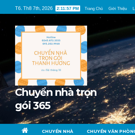
Skip
T6. Th8 7th, 2026
2:11:59 PM
Trang Chủ
Giới Thiệu
L
to
content
Chuyển nhà trọn
gói 365
CHUYỂN NHÀ
CHUYỂN VĂN PHÒN