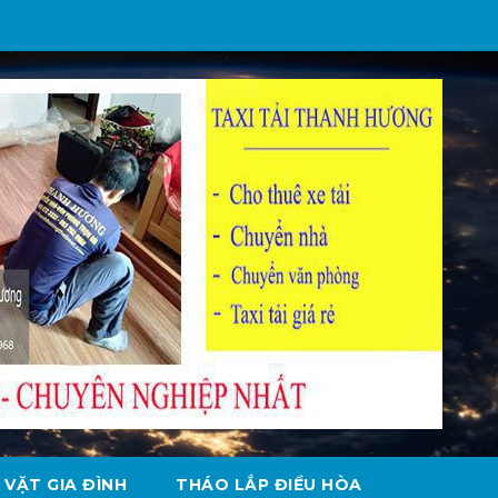
 VẶT GIA ĐÌNH
THÁO LẮP ĐIỀU HÒA