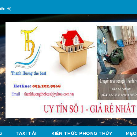
iên Hệ
G
TAXI TẢI
KIẾN THỨC PHONG THỦY
MẸO