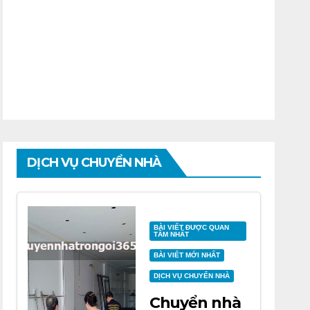
DỊCH VỤ CHUYỂN NHÀ
BÀI VIẾT ĐƯỢC QUAN
TÂM NHẤT
BÀI VIẾT MỚI NHẤT
DỊCH VỤ CHUYỂN NHÀ
Chuyển nhà