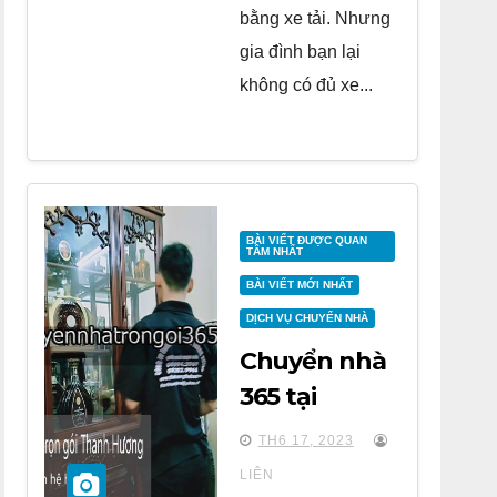
bằng xe tải. Nhưng
gia đình bạn lại
không có đủ xe...
BÀI VIẾT ĐƯỢC QUAN
TÂM NHẤT
BÀI VIẾT MỚI NHẤT
DỊCH VỤ CHUYỂN NHÀ
Chuyển nhà
365 tại
chung cư
TH6 17, 2023
Grande Park
LIÊN