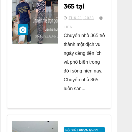
365 tại
chung cư
TH6 21, 2023
BID
LIÊN
Residence Tố
Chuyển nhà 365 trở
Hữu
thành một dịch vụ
ngày càng tiện ích
và phổ biến trong
đời sống hiện nay.
Chuyển nhà 365
luôn sẵn...
BÀI VIẾT ĐƯỢC QUAN