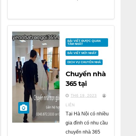
BÀI VIẾT ĐƯỢC QUAN
TÂM NHẤT
BÀI VIẾT MỚI NHẤT
DỊCH VỤ CHUYỂN NHÀ
Chuyển nhà
365 tại
chung cư
TH6 19, 2023
Park Kiara Hà
LIÊN
Đông
Tại Hà Nội có nhiều
gia đình có nhu cầu
chuyển nhà 365