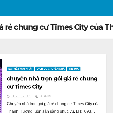
iá rẻ chung cư Times City của 
BÀI VIẾT MỚI NHẤT
DỊCH VỤ CHUYỂN NHÀ
TIN TỨC
chuyển nhà trọn gói giá rẻ chung
cư Times City
TH9 6, 2016
ADMIN
Chuyển nhà trọn gói giá rẻ chung cư Times City của
Thanh Hương luôn sẵn sàng phục vụ. LH: 093…