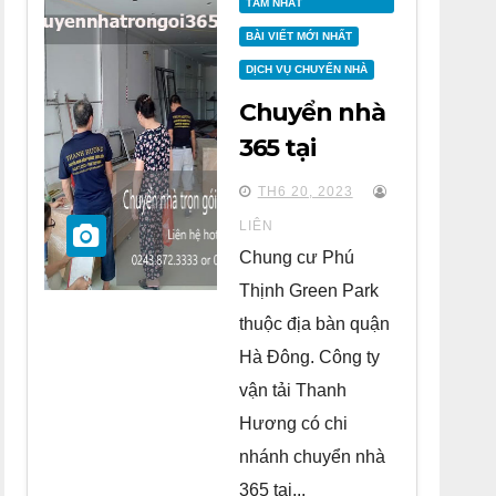
TÂM NHẤT
BÀI VIẾT MỚI NHẤT
DỊCH VỤ CHUYỂN NHÀ
Chuyển nhà
365 tại
chung cư
TH6 20, 2023
Phú Thịnh
LIÊN
Green Park
Chung cư Phú
Hà Đông
Thịnh Green Park
thuộc địa bàn quận
Hà Đông. Công ty
vận tải Thanh
Hương có chi
nhánh chuyển nhà
365 tại...