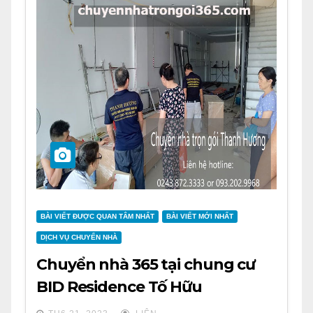
BÀI VIẾT ĐƯỢC QUAN TÂM NHẤT
BÀI VIẾT MỚI NHẤT
DỊCH VỤ CHUYỂN NHÀ
Chuyển nhà 365 tại chung cư
BID Residence Tố Hữu