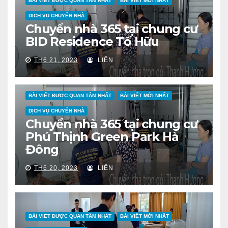
BÀI VIẾT ĐƯỢC QUAN TÂM NHẤT
BÀI VIẾT MỚI NHẤT
DỊCH VỤ CHUYỂN NHÀ
Chuyển nhà 365 tại chung cư
BID Residence Tố Hữu
TH6 21, 2023
LIÊN
BÀI VIẾT ĐƯỢC QUAN TÂM NHẤT
BÀI VIẾT MỚI NHẤT
DỊCH VỤ CHUYỂN NHÀ
Chuyển nhà 365 tại chung cư
Phú Thịnh Green Park Hà
Đông
TH6 20, 2023
LIÊN
BÀI VIẾT ĐƯỢC QUAN TÂM NHẤT
BÀI VIẾT MỚI NHẤT