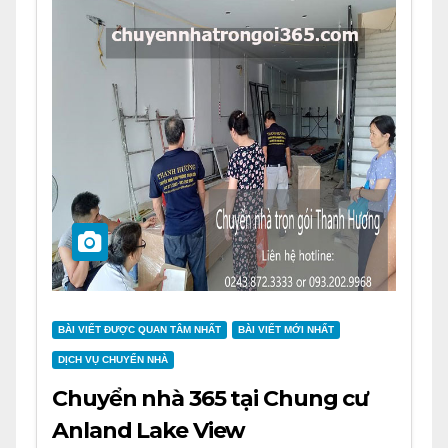
BÀI VIẾT ĐƯỢC QUAN TÂM NHẤT
BÀI VIẾT MỚI NHẤT
DỊCH VỤ CHUYỂN NHÀ
Chuyển nhà 365 tại Chung cư
Anland Lake View