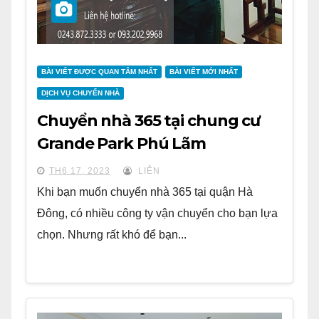
BÀI VIẾT ĐƯỢC QUAN TÂM NHẤT
BÀI VIẾT MỚI NHẤT
DỊCH VỤ CHUYỂN NHÀ
Chuyển nhà 365 tại chung cư
Grande Park Phú Lãm
TH6 17, 2023
LIÊN
Khi bạn muốn chuyển nhà 365 tại quận Hà
Đông, có nhiều công ty vận chuyển cho bạn lựa
chọn. Nhưng rất khó để bạn...