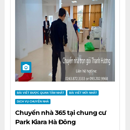
BÀI VIẾT ĐƯỢC QUAN TÂM NHẤT
BÀI VIẾT MỚI NHẤT
DỊCH VỤ CHUYỂN NHÀ
Chuyển nhà 365 tại chung cư
Park Kiara Hà Đông