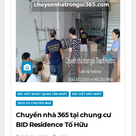
BÀI VIẾT ĐƯỢC QUAN TÂM NHẤT
BÀI VIẾT MỚI NHẤT
DỊCH VỤ CHUYỂN NHÀ
Chuyển nhà 365 tại chung cư
BID Residence Tố Hữu