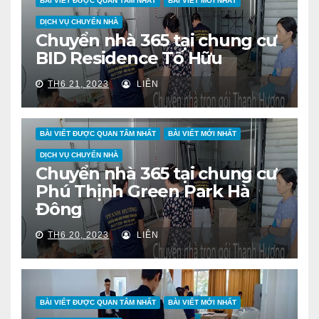
BÀI VIẾT ĐƯỢC QUAN TÂM NHẤT
BÀI VIẾT MỚI NHẤT
DỊCH VỤ CHUYỂN NHÀ
Chuyển nhà 365 tại chung cư
BID Residence Tố Hữu
TH6 21, 2023
LIÊN
BÀI VIẾT ĐƯỢC QUAN TÂM NHẤT
BÀI VIẾT MỚI NHẤT
DỊCH VỤ CHUYỂN NHÀ
Chuyển nhà 365 tại chung cư
Phú Thịnh Green Park Hà
Đông
TH6 20, 2023
LIÊN
BÀI VIẾT ĐƯỢC QUAN TÂM NHẤT
BÀI VIẾT MỚI NHẤT