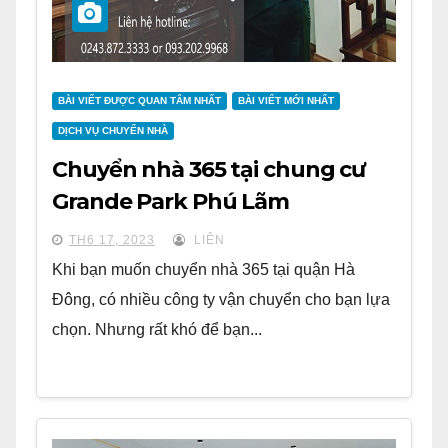
BÀI VIẾT ĐƯỢC QUAN TÂM NHẤT
BÀI VIẾT MỚI NHẤT
DỊCH VỤ CHUYỂN NHÀ
Chuyển nhà 365 tại chung cư
Grande Park Phú Lãm
TH6 17, 2023
LIÊN
Khi bạn muốn chuyển nhà 365 tại quận Hà
Đông, có nhiều công ty vận chuyển cho bạn lựa
chọn. Nhưng rất khó để bạn...