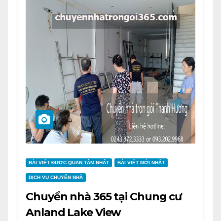
BÀI VIẾT ĐƯỢC QUAN TÂM NHẤT
BÀI VIẾT MỚI NHẤT
DỊCH VỤ CHUYỂN NHÀ
Chuyển nhà 365 tại Chung cư
Anland Lake View