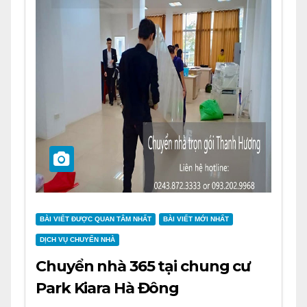
BÀI VIẾT ĐƯỢC QUAN TÂM NHẤT
BÀI VIẾT MỚI NHẤT
DỊCH VỤ CHUYỂN NHÀ
Chuyển nhà 365 tại chung cư
Park Kiara Hà Đông