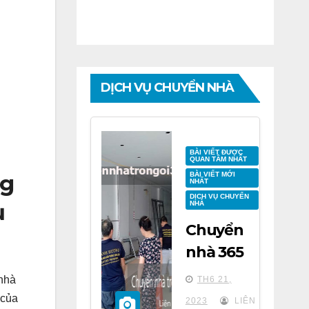
DỊCH VỤ CHUYỂN NHÀ
BÀI VIẾT ĐƯỢC
QUAN TÂM NHẤT
BÀI VIẾT MỚI
ng
NHẤT
DỊCH VỤ CHUYỂN
ụ
NHÀ
Chuyển
nhà 365
tại chung
nhà
TH6 21,
cư BID
 của
2023
LIÊN