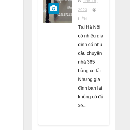
TH6 19,
chung
2023
cư Park
LIÊN
Kiara Hà
Tại Hà Nội
Đông
có nhiều gia
đình có nhu
cầu chuyển
nhà 365
bằng xe tải.
Nhưng gia
đình bạn lại
không có đủ
xe...