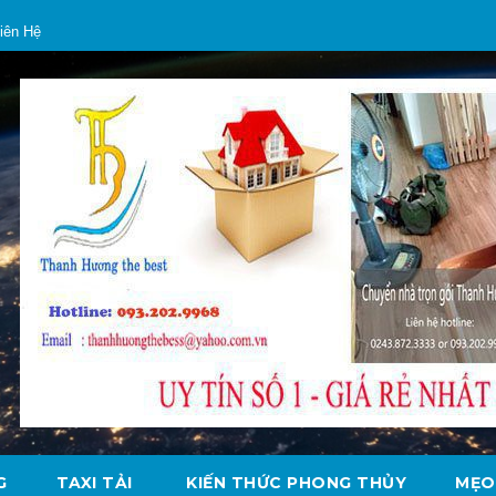
iên Hệ
G
TAXI TẢI
KIẾN THỨC PHONG THỦY
MẸO