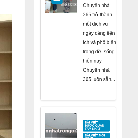
Residence
Chuyển nhà
Tố Hữu
365 trở thành
một dịch vụ
ngày càng tiện
ích và phổ biến
trong đời sống
hiện nay.
Chuyển nhà
365 luôn sẵn...
BÀI VIẾT
ĐƯỢC QUAN
TÂM NHẤT
BÀI VIẾT MỚI