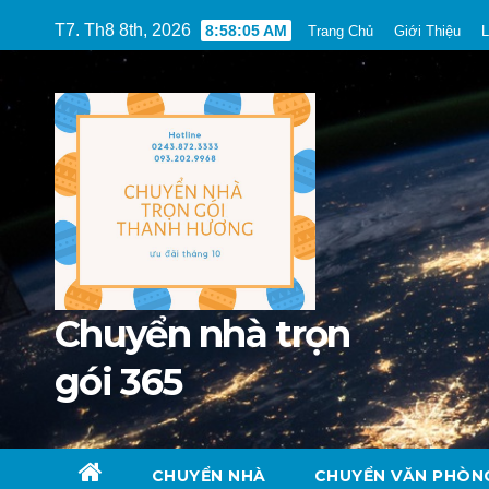
Skip
T7. Th8 8th, 2026
8:58:07 AM
Trang Chủ
Giới Thiệu
L
to
content
Chuyển nhà trọn
gói 365
CHUYỂN NHÀ
CHUYỂN VĂN PHÒN