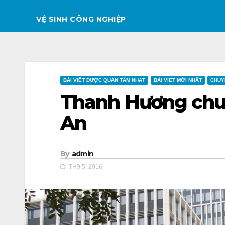
VỆ SINH CÔNG NGHIỆP
BÀI VIẾT ĐƯỢC QUAN TÂM NHẤT
BÀI VIẾT MỚI NHẤT
CHUY
Thanh Hương chu
An
By
admin
TH9 5, 2016