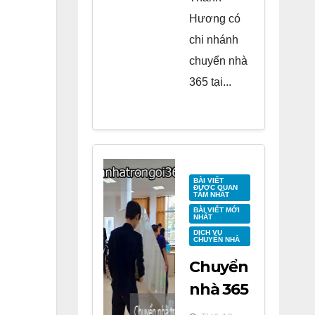
Hương có
chi nhánh
chuyển nhà
365 tại...
BÀI VIẾT
ĐƯỢC QUAN
TÂM NHẤT
BÀI VIẾT MỚI
NHẤT
DỊCH VỤ
CHUYỂN NHÀ
Chuyển
nhà 365
tại