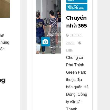
NHẤT
DỊCH VỤ
CHUYỂN NHÀ
Chuyển
nhà 365
tại
TH6 20,
thế
chung
 chúng
2023
cư Phú
iệc
LIÊN
Thịnh
Chung cư
Green
Phú Thịnh
Park Hà
Green Park
ng
Đông
thuộc địa
bàn quận Hà
Đông. Công
ty vận tải
Thanh