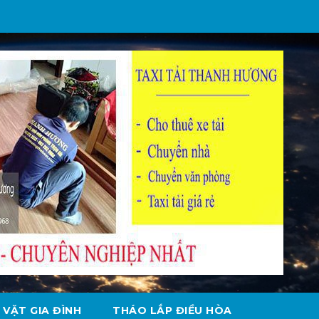
 VẶT GIA ĐÌNH
THÁO LẮP ĐIỀU HÒA