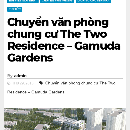
BÀI VIẾT MỚI NHẤT
CHUYỂN VĂN PHÒNG
DỊCH VỤ CHUYỂN NHÀ
TIN TỨC
Chuyển văn phòng
chung cư The Two
Residence – Gamuda
Gardens
By
admin
Chuyển văn phòng chung cư The Two
TH8 29, 2016
Residence – Gamuda Gardens