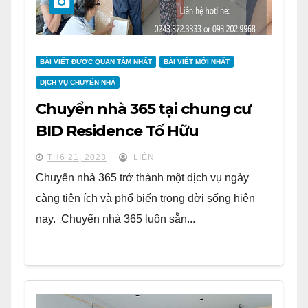
BÀI VIẾT ĐƯỢC QUAN TÂM NHẤT
BÀI VIẾT MỚI NHẤT
DỊCH VỤ CHUYỂN NHÀ
Chuyển nhà 365 tại chung cư
BID Residence Tố Hữu
TH6 21, 2023
LIÊN
Chuyển nhà 365 trở thành một dịch vụ ngày
càng tiện ích và phổ biến trong đời sống hiện
nay. Chuyển nhà 365 luôn sẵn...