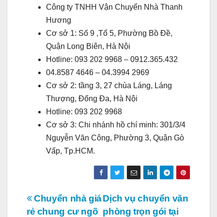
Công ty TNHH Vận Chuyển Nhà Thanh
Hương
Cơ sở 1: Số 9 ,Tổ 5, Phường Bồ Đề,
Quận Long Biên, Hà Nội
Hotline: 093 202 9968 – 0912.365.432
04.8587 4646 – 04.3994 2969
Cơ sở 2: tầng 3, 27 chùa Láng, Láng
Thượng, Đống Đa, Hà Nội
Hotline: 093 202 9968
Cơ sở 3: Chi nhánh hồ chí minh: 301/3/4
Nguyễn Văn Công, Phường 3, Quận Gò
Vấp, Tp.HCM.
Điều
Chuyển nhà giá
Dịch vụ chuyển văn
rẻ chung cư ngõ
phòng trọn gói tại