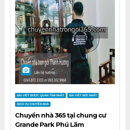
BÀI VIẾT ĐƯỢC QUAN TÂM NHẤT
BÀI VIẾT MỚI NHẤT
DỊCH VỤ CHUYỂN NHÀ
Chuyển nhà 365 tại chung cư
Grande Park Phú Lãm