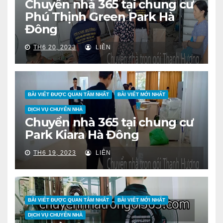
Chuyển nhà 365 tại chung cư
Phú Thịnh Green Park Hà
Đông
TH6 20, 2023
LIÊN
BÀI VIẾT ĐƯỢC QUAN TÂM NHẤT
BÀI VIẾT MỚI NHẤT
DỊCH VỤ CHUYỂN NHÀ
Chuyển nhà 365 tại chung cư
Park Kiara Hà Đông
TH6 19, 2023
LIÊN
BÀI VIẾT ĐƯỢC QUAN TÂM NHẤT
BÀI VIẾT MỚI NHẤT
DỊCH VỤ CHUYỂN NHÀ