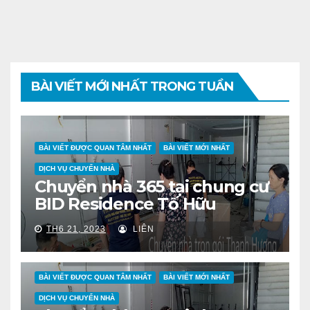
BÀI VIẾT MỚI NHẤT TRONG TUẦN
BÀI VIẾT ĐƯỢC QUAN TÂM NHẤT
BÀI VIẾT MỚI NHẤT
DỊCH VỤ CHUYỂN NHÀ
Chuyển nhà 365 tại chung cư
BID Residence Tố Hữu
TH6 21, 2023
LIÊN
BÀI VIẾT ĐƯỢC QUAN TÂM NHẤT
BÀI VIẾT MỚI NHẤT
DỊCH VỤ CHUYỂN NHÀ