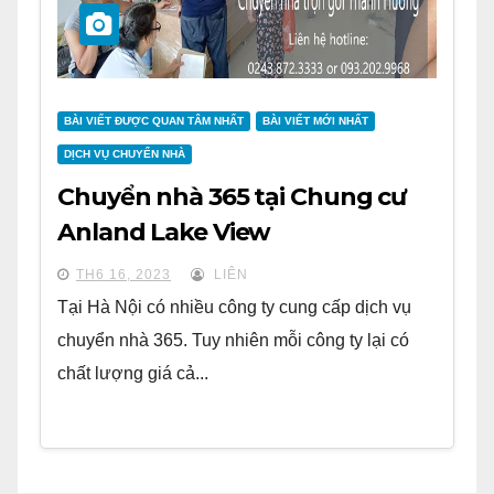
BÀI VIẾT ĐƯỢC QUAN TÂM NHẤT
BÀI VIẾT MỚI NHẤT
DỊCH VỤ CHUYỂN NHÀ
Chuyển nhà 365 tại Chung cư
Anland Lake View
TH6 16, 2023
LIÊN
Tại Hà Nội có nhiều công ty cung cấp dịch vụ
chuyển nhà 365. Tuy nhiên mỗi công ty lại có
chất lượng giá cả...