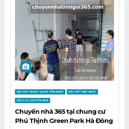
BÀI VIẾT ĐƯỢC QUAN TÂM NHẤT
BÀI VIẾT MỚI NHẤT
DỊCH VỤ CHUYỂN NHÀ
Chuyển nhà 365 tại chung cư
Phú Thịnh Green Park Hà Đông