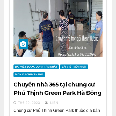
BÀI VIẾT ĐƯỢC QUAN TÂM NHẤT
BÀI VIẾT MỚI NHẤT
DỊCH VỤ CHUYỂN NHÀ
Chuyển nhà 365 tại chung cư
Phú Thịnh Green Park Hà Đông
TH6 20, 2023
LIÊN
Chung cư Phú Thịnh Green Park thuộc địa bàn