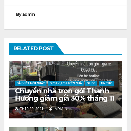
viết
By
admin
RELATED POST
BÀI VIẾT MỚI NHẤT
DỊCH VỤ CHUYỂN NHÀ
SLIDE
TIN TỨC
Chuyển nhà trọn gói Thanh
Hương giảm giá 30% tháng 11
TH10 20, 2021
ADMIN