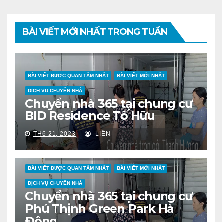
BÀI VIẾT MỚI NHẤT TRONG TUẦN
BÀI VIẾT ĐƯỢC QUAN TÂM NHẤT
BÀI VIẾT MỚI NHẤT
DỊCH VỤ CHUYỂN NHÀ
Chuyển nhà 365 tại chung cư
BID Residence Tố Hữu
TH6 21, 2023
LIÊN
BÀI VIẾT ĐƯỢC QUAN TÂM NHẤT
BÀI VIẾT MỚI NHẤT
DỊCH VỤ CHUYỂN NHÀ
Chuyển nhà 365 tại chung cư
Phú Thịnh Green Park Hà
Đông