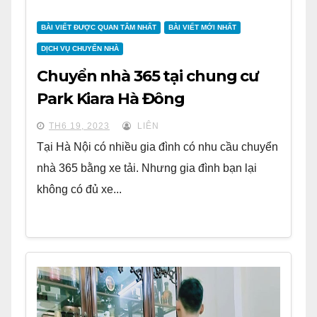
BÀI VIẾT ĐƯỢC QUAN TÂM NHẤT
BÀI VIẾT MỚI NHẤT
DỊCH VỤ CHUYỂN NHÀ
Chuyển nhà 365 tại chung cư
Park Kiara Hà Đông
TH6 19, 2023
LIÊN
Tại Hà Nội có nhiều gia đình có nhu cầu chuyển
nhà 365 bằng xe tải. Nhưng gia đình bạn lại
không có đủ xe...