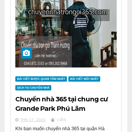
BÀI VIẾT ĐƯỢC QUAN TÂM NHẤT
BÀI VIẾT MỚI NHẤT
DỊCH VỤ CHUYỂN NHÀ
Chuyển nhà 365 tại chung cư
Grande Park Phú Lãm
TH6 17, 2023
LIÊN
Khi bạn muốn chuyển nhà 365 tại quận Hà