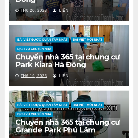
TH6 20, 2023
LIÊN
BÀI VIẾT ĐƯỢC QUAN TÂM NHẤT
BÀI VIẾT MỚI NHẤT
DỊCH VỤ CHUYỂN NHÀ
Chuyển nhà 365 tại chung cư
Park Kiara Hà Đông
TH6 19, 2023
LIÊN
BÀI VIẾT ĐƯỢC QUAN TÂM NHẤT
BÀI VIẾT MỚI NHẤT
DỊCH VỤ CHUYỂN NHÀ
Chuyển nhà 365 tại chung cư
Grande Park Phú Lãm