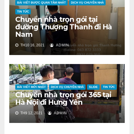
BÀI VIẾT ĐƯỢC QUAN TÂM NHẤT
DỊCH VỤ CHUYỂN NHÀ
TIN TỨC
Chuyển nhà trọn gói tại
đường Thượng Thanh đi Hà
Nam
TH10 16, 2021
ADMIN
BÀI VIẾT MỚI NHẤT
DỊCH VỤ CHUYỂN NHÀ
SLIDE
TIN TỨC
Chuyển nhà trọn gói 365 tại
Hà Nội đi Hưng Yên
TH9 12, 2021
ADMIN