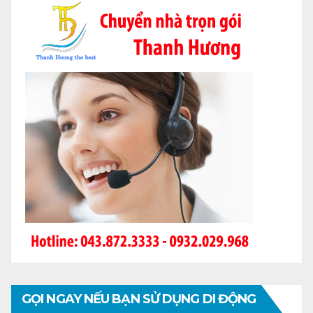
GỌI NGAY NẾU BẠN SỬ DỤNG DI ĐỘNG