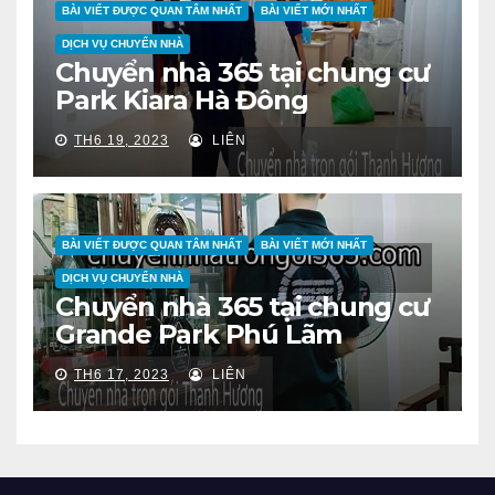
BÀI VIẾT ĐƯỢC QUAN TÂM NHẤT
BÀI VIẾT MỚI NHẤT
DỊCH VỤ CHUYỂN NHÀ
Chuyển nhà 365 tại chung cư
Park Kiara Hà Đông
TH6 19, 2023
LIÊN
BÀI VIẾT ĐƯỢC QUAN TÂM NHẤT
BÀI VIẾT MỚI NHẤT
DỊCH VỤ CHUYỂN NHÀ
Chuyển nhà 365 tại chung cư
Grande Park Phú Lãm
TH6 17, 2023
LIÊN