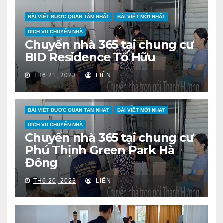
BÀI VIẾT ĐƯỢC QUAN TÂM NHẤT
BÀI VIẾT MỚI NHẤT
DỊCH VỤ CHUYỂN NHÀ
Chuyển nhà 365 tại chung cư
BID Residence Tố Hữu
TH6 21, 2023
LIÊN
BÀI VIẾT ĐƯỢC QUAN TÂM NHẤT
BÀI VIẾT MỚI NHẤT
DỊCH VỤ CHUYỂN NHÀ
Chuyển nhà 365 tại chung cư
Phú Thịnh Green Park Hà
Đông
TH6 20, 2023
LIÊN