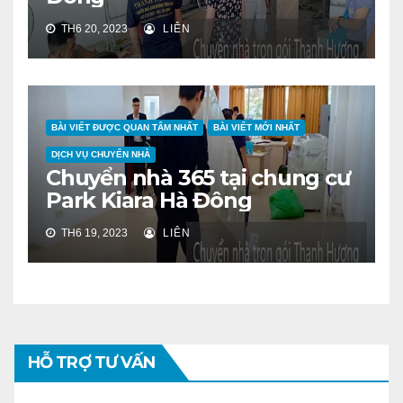
TH6 20, 2023
LIÊN
BÀI VIẾT ĐƯỢC QUAN TÂM NHẤT
BÀI VIẾT MỚI NHẤT
DỊCH VỤ CHUYỂN NHÀ
Chuyển nhà 365 tại chung cư
Park Kiara Hà Đông
TH6 19, 2023
LIÊN
HỖ TRỢ TƯ VẤN