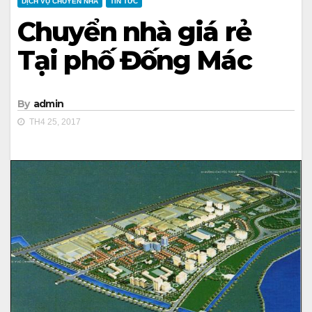
DỊCH VỤ CHUYỂN NHÀ
TIN TỨC
Chuyển nhà giá rẻ
Tại phố Đống Mác
By
admin
TH4 25, 2017