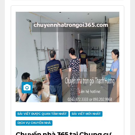
BÀI VIẾT ĐƯỢC QUAN TÂM NHẤT
BÀI VIẾT MỚI NHẤT
DỊCH VỤ CHUYỂN NHÀ
Chuyển nhà 365 tại Chung cư