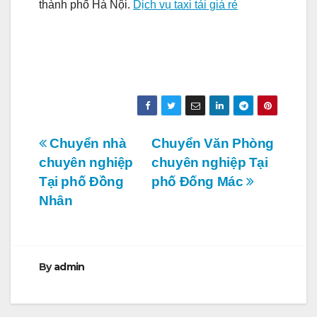
thành phố Hà Nội.
Dịch vụ taxi tải giá rẻ
Điều
Chuyển nhà
Chuyển Văn Phòng
chuyên nghiệp
chuyên nghiệp Tại
hướng
Tại phố Đồng
phố Đống Mác
bài
Nhân
viết
By
admin