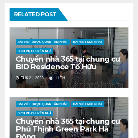
RELATED POST
BÀI VIẾT ĐƯỢC QUAN TÂM NHẤT
BÀI VIẾT MỚI NHẤT
DỊCH VỤ CHUYỂN NHÀ
Chuyển nhà 365 tại chung cư
BID Residence Tố Hữu
TH6 21, 2023
LIÊN
BÀI VIẾT ĐƯỢC QUAN TÂM NHẤT
BÀI VIẾT MỚI NHẤT
DỊCH VỤ CHUYỂN NHÀ
Chuyển nhà 365 tại chung cư
Phú Thịnh Green Park Hà
Đông