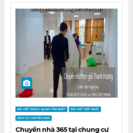
BÀI VIẾT ĐƯỢC QUAN TÂM NHẤT
BÀI VIẾT MỚI NHẤT
DỊCH VỤ CHUYỂN NHÀ
Chuyển nhà 365 tại chung cư