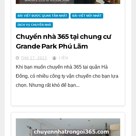
BÀI VIẾT ĐƯỢC QUAN TÂM NHẤT
BÀI VIẾT MỚI NHẤT
DỊCH VỤ CHUYỂN NHÀ
Chuyển nhà 365 tại chung cư
Grande Park Phú Lãm
TH6 17, 2023
LIÊN
Khi bạn muốn chuyển nhà 365 tại quận Hà
Đông, có nhiều công ty vận chuyển cho bạn lựa
chọn. Nhưng rất khó để bạn...