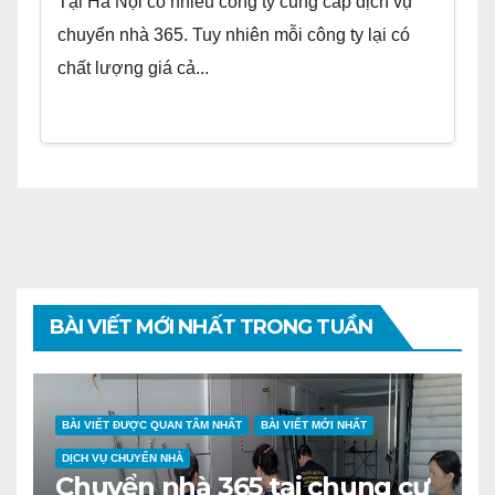
Tại Hà Nội có nhiều công ty cung cấp dịch vụ
chuyển nhà 365. Tuy nhiên mỗi công ty lại có
chất lượng giá cả...
BÀI VIẾT MỚI NHẤT TRONG TUẦN
BÀI VIẾT ĐƯỢC QUAN TÂM NHẤT
BÀI VIẾT MỚI NHẤT
DỊCH VỤ CHUYỂN NHÀ
Chuyển nhà 365 tại chung cư