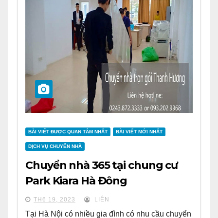
BÀI VIẾT ĐƯỢC QUAN TÂM NHẤT
BÀI VIẾT MỚI NHẤT
DỊCH VỤ CHUYỂN NHÀ
Chuyển nhà 365 tại chung cư
Park Kiara Hà Đông
TH6 19, 2023
LIÊN
Tại Hà Nội có nhiều gia đình có nhu cầu chuyển