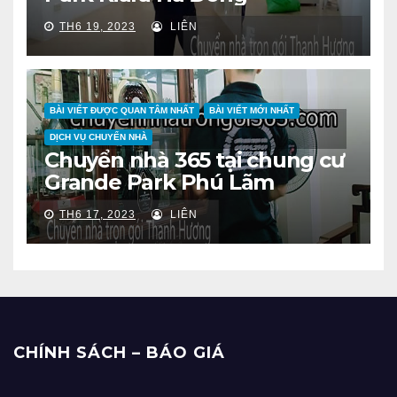
TH6 19, 2023
LIÊN
BÀI VIẾT ĐƯỢC QUAN TÂM NHẤT
BÀI VIẾT MỚI NHẤT
DỊCH VỤ CHUYỂN NHÀ
Chuyển nhà 365 tại chung cư
Grande Park Phú Lãm
TH6 17, 2023
LIÊN
CHÍNH SÁCH – BÁO GIÁ