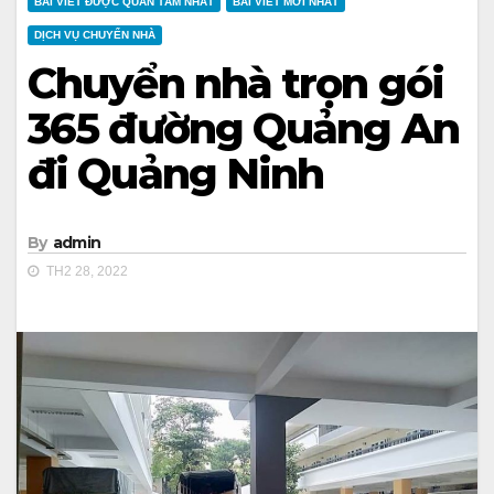
BÀI VIẾT ĐƯỢC QUAN TÂM NHẤT
BÀI VIẾT MỚI NHẤT
DỊCH VỤ CHUYỂN NHÀ
Chuyển nhà trọn gói
365 đường Quảng An
đi Quảng Ninh
By
admin
TH2 28, 2022