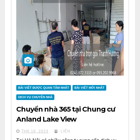
BÀI VIẾT ĐƯỢC QUAN TÂM NHẤT
BÀI VIẾT MỚI NHẤT
DỊCH VỤ CHUYỂN NHÀ
Chuyển nhà 365 tại Chung cư
Anland Lake View
TH6 16, 2023
LIÊN