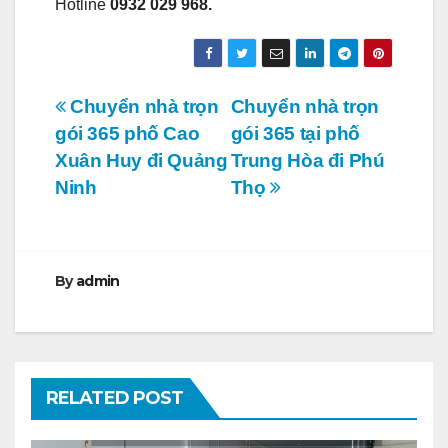
Hotline
0932 029 968.
Điều
Chuyển nhà trọn
Chuyển nhà trọn
gói 365 phố Cao
gói 365 tại phố
hướng
Xuân Huy đi Quảng
Trung Hòa đi Phú
bài
Ninh
Thọ
viết
By
admin
RELATED POST