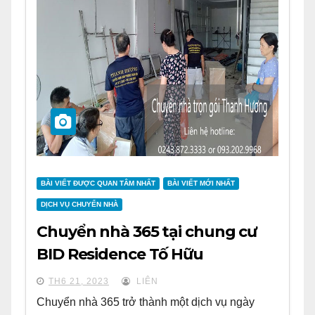
BÀI VIẾT ĐƯỢC QUAN TÂM NHẤT
BÀI VIẾT MỚI NHẤT
DỊCH VỤ CHUYỂN NHÀ
Chuyển nhà 365 tại chung cư
BID Residence Tố Hữu
TH6 21, 2023
LIÊN
Chuyển nhà 365 trở thành một dịch vụ ngày