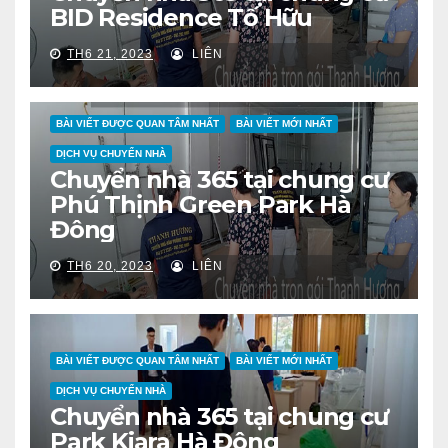
BID Residence Tố Hữu
TH6 21, 2023
LIÊN
BÀI VIẾT ĐƯỢC QUAN TÂM NHẤT
BÀI VIẾT MỚI NHẤT
DỊCH VỤ CHUYỂN NHÀ
Chuyển nhà 365 tại chung cư
Phú Thịnh Green Park Hà
Đông
TH6 20, 2023
LIÊN
BÀI VIẾT ĐƯỢC QUAN TÂM NHẤT
BÀI VIẾT MỚI NHẤT
DỊCH VỤ CHUYỂN NHÀ
Chuyển nhà 365 tại chung cư
Park Kiara Hà Đông