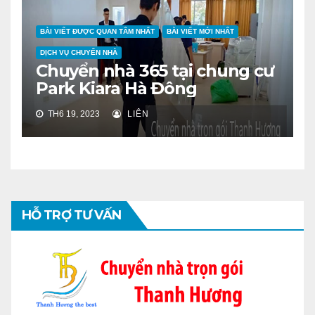
BÀI VIẾT ĐƯỢC QUAN TÂM NHẤT
BÀI VIẾT MỚI NHẤT
DỊCH VỤ CHUYỂN NHÀ
Chuyển nhà 365 tại chung cư
Park Kiara Hà Đông
TH6 19, 2023
LIÊN
HỖ TRỢ TƯ VẤN