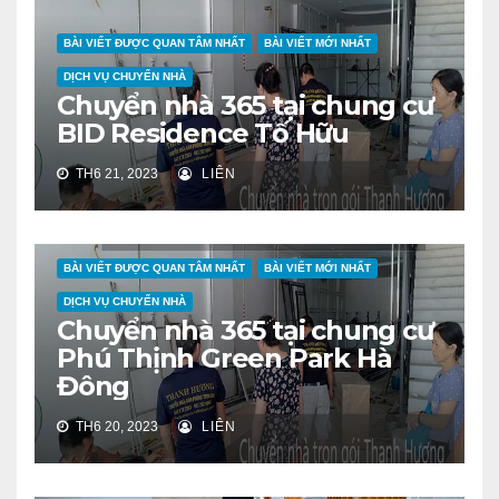
BÀI VIẾT ĐƯỢC QUAN TÂM NHẤT
BÀI VIẾT MỚI NHẤT
DỊCH VỤ CHUYỂN NHÀ
Chuyển nhà 365 tại chung cư
BID Residence Tố Hữu
TH6 21, 2023
LIÊN
BÀI VIẾT ĐƯỢC QUAN TÂM NHẤT
BÀI VIẾT MỚI NHẤT
DỊCH VỤ CHUYỂN NHÀ
Chuyển nhà 365 tại chung cư
Phú Thịnh Green Park Hà
Đông
TH6 20, 2023
LIÊN