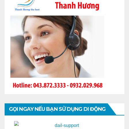
GỌI NGAY NẾU BẠN SỬ DỤNG DI ĐỘNG