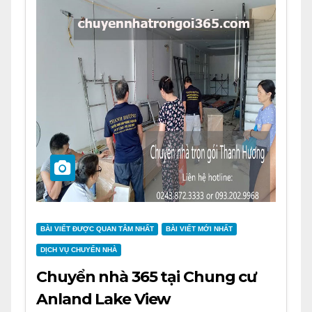
BÀI VIẾT ĐƯỢC QUAN TÂM NHẤT
BÀI VIẾT MỚI NHẤT
DỊCH VỤ CHUYỂN NHÀ
Chuyển nhà 365 tại Chung cư
Anland Lake View