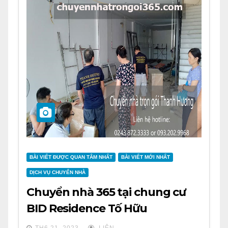
BÀI VIẾT ĐƯỢC QUAN TÂM NHẤT
BÀI VIẾT MỚI NHẤT
DỊCH VỤ CHUYỂN NHÀ
Chuyển nhà 365 tại chung cư
BID Residence Tố Hữu
TH6 21, 2023
LIÊN