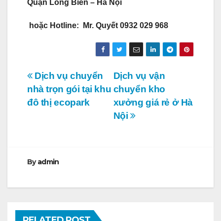
Quận Long Biên – Hà Nội
hoặc
Hotline: Mr. Quyết 0932 029 968
Điều
Dịch vụ chuyển
Dịch vụ vận
nhà trọn gói tại khu
chuyển kho
hướng
đô thị ecopark
xưởng giá rẻ ở Hà
bài
Nội
viết
By
admin
RELATED POST