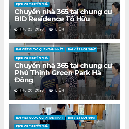
DỊCH VỤ CHUYỂN NHÀ
Chuyển nhà 365 tại chung cư
BID Residence Tố Hữu
TH6 21, 2023
LIÊN
BÀI VIẾT ĐƯỢC QUAN TÂM NHẤT
BÀI VIẾT MỚI NHẤT
DỊCH VỤ CHUYỂN NHÀ
Chuyển nhà 365 tại chung cư
Phú Thịnh Green Park Hà
Đông
TH6 20, 2023
LIÊN
BÀI VIẾT ĐƯỢC QUAN TÂM NHẤT
BÀI VIẾT MỚI NHẤT
DỊCH VỤ CHUYỂN NHÀ