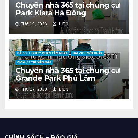
Chuyển nhà 365 tại chung cư
Park Kiara Hà Đông
TH6 19, 2023
LIÊN
BÀI VIẾT ĐƯỢC QUAN TÂM NHẤT
BÀI VIẾT MỚI NHẤT
DỊCH VỤ CHUYỂN NHÀ
Chuyển nhà 365 tại chung cư
Grande Park Phú Lãm
TH6 17, 2023
LIÊN
CHÍNH SÁCH – BÁO GIÁ