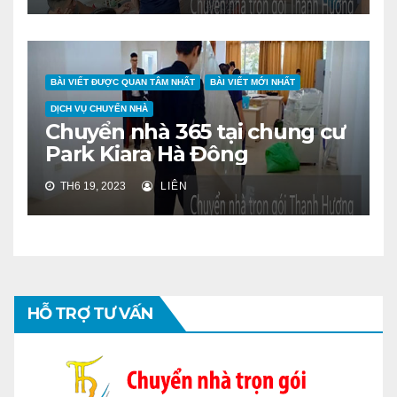
BÀI VIẾT ĐƯỢC QUAN TÂM NHẤT
BÀI VIẾT MỚI NHẤT
DỊCH VỤ CHUYỂN NHÀ
Chuyển nhà 365 tại chung cư
Park Kiara Hà Đông
TH6 19, 2023
LIÊN
HỖ TRỢ TƯ VẤN