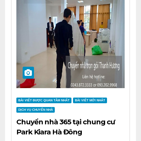
BÀI VIẾT ĐƯỢC QUAN TÂM NHẤT
BÀI VIẾT MỚI NHẤT
DỊCH VỤ CHUYỂN NHÀ
Chuyển nhà 365 tại chung cư
Park Kiara Hà Đông