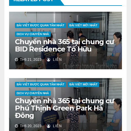
BÀI VIẾT ĐƯỢC QUAN TÂM NHẤT
BÀI VIẾT MỚI NHẤT
DỊCH VỤ CHUYỂN NHÀ
Chuyển nhà 365 tại chung cư
BID Residence Tố Hữu
TH6 21, 2023
LIÊN
BÀI VIẾT ĐƯỢC QUAN TÂM NHẤT
BÀI VIẾT MỚI NHẤT
DỊCH VỤ CHUYỂN NHÀ
Chuyển nhà 365 tại chung cư
Phú Thịnh Green Park Hà
Đông
TH6 20, 2023
LIÊN