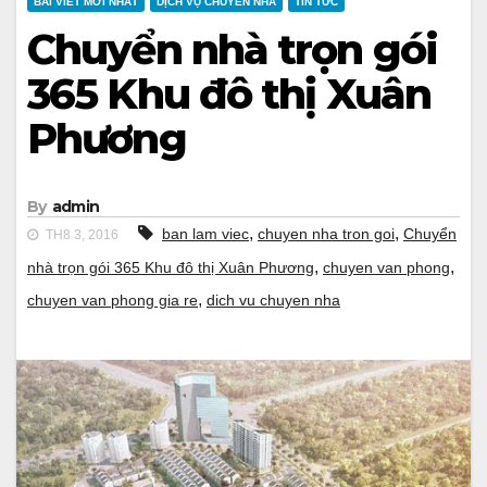
BÀI VIẾT MỚI NHẤT
DỊCH VỤ CHUYỂN NHÀ
TIN TỨC
Chuyển nhà trọn gói
365 Khu đô thị Xuân
Phương
By
admin
,
,
ban lam viec
chuyen nha tron goi
Chuyển
TH8 3, 2016
,
,
nhà trọn gói 365 Khu đô thị Xuân Phương
chuyen van phong
,
chuyen van phong gia re
dich vu chuyen nha