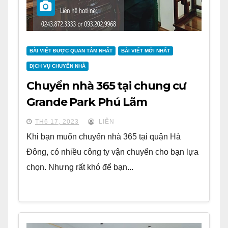
BÀI VIẾT ĐƯỢC QUAN TÂM NHẤT
BÀI VIẾT MỚI NHẤT
DỊCH VỤ CHUYỂN NHÀ
Chuyển nhà 365 tại chung cư
Grande Park Phú Lãm
TH6 17, 2023
LIÊN
Khi bạn muốn chuyển nhà 365 tại quận Hà
Đông, có nhiều công ty vận chuyển cho bạn lựa
chọn. Nhưng rất khó để bạn...