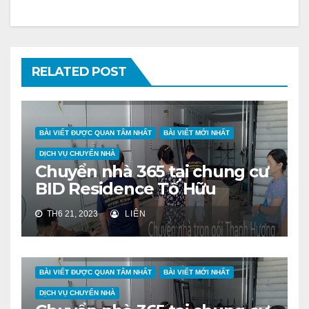
RELATED POST
BÀI VIẾT ĐƯỢC QUAN TÂM NHẤT
BÀI VIẾT MỚI NHẤT
DỊCH VỤ CHUYỂN NHÀ
Chuyển nhà 365 tại chung cư
BID Residence Tố Hữu
TH6 21, 2023
LIÊN
BÀI VIẾT ĐƯỢC QUAN TÂM NHẤT
BÀI VIẾT MỚI NHẤT
DỊCH VỤ CHUYỂN NHÀ