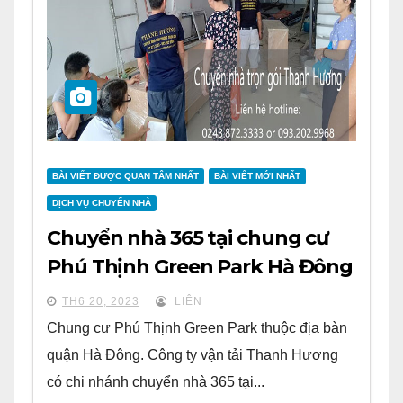
BÀI VIẾT ĐƯỢC QUAN TÂM NHẤT
BÀI VIẾT MỚI NHẤT
DỊCH VỤ CHUYỂN NHÀ
Chuyển nhà 365 tại chung cư
Phú Thịnh Green Park Hà Đông
TH6 20, 2023
LIÊN
Chung cư Phú Thịnh Green Park thuộc địa bàn
quận Hà Đông. Công ty vận tải Thanh Hương
có chi nhánh chuyển nhà 365 tại...