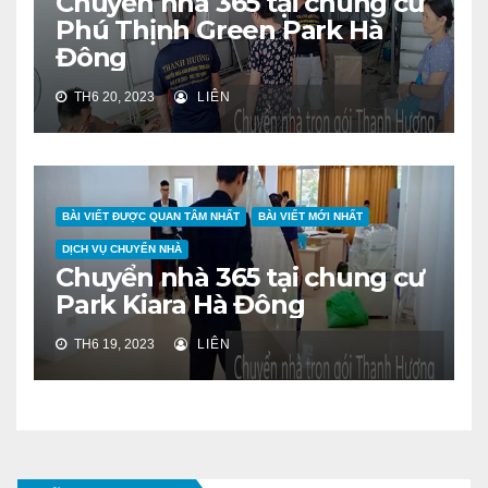
Chuyển nhà 365 tại chung cư
Phú Thịnh Green Park Hà
Đông
TH6 20, 2023
LIÊN
BÀI VIẾT ĐƯỢC QUAN TÂM NHẤT
BÀI VIẾT MỚI NHẤT
DỊCH VỤ CHUYỂN NHÀ
Chuyển nhà 365 tại chung cư
Park Kiara Hà Đông
TH6 19, 2023
LIÊN