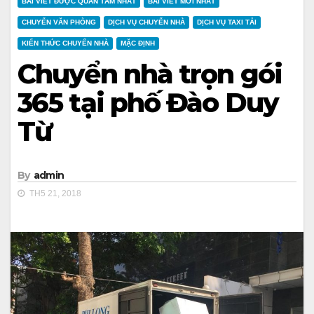
BÀI VIẾT ĐƯỢC QUAN TÂM NHẤT
BÀI VIẾT MỚI NHẤT
CHUYỂN VĂN PHÒNG
DỊCH VỤ CHUYỂN NHÀ
DỊCH VỤ TAXI TẢI
KIẾN THỨC CHUYỂN NHÀ
MẶC ĐỊNH
Chuyển nhà trọn gói
365 tại phố Đào Duy
Từ
By
admin
TH5 21, 2018