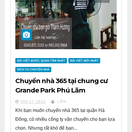
BÀI VIẾT ĐƯỢC QUAN TÂM NHẤT
BÀI VIẾT MỚI NHẤT
DỊCH VỤ CHUYỂN NHÀ
Chuyển nhà 365 tại chung cư
Grande Park Phú Lãm
TH6 17, 2023
LIÊN
Khi bạn muốn chuyển nhà 365 tại quận Hà
Đông, có nhiều công ty vận chuyển cho bạn lựa
chọn. Nhưng rất khó để bạn...