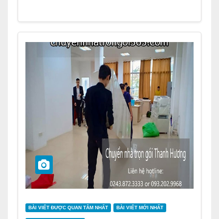
BÀI VIẾT ĐƯỢC QUAN TÂM NHẤT
BÀI VIẾT MỚI NHẤT