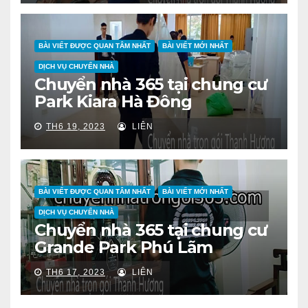
BÀI VIẾT ĐƯỢC QUAN TÂM NHẤT
BÀI VIẾT MỚI NHẤT
DỊCH VỤ CHUYỂN NHÀ
Chuyển nhà 365 tại chung cư
Park Kiara Hà Đông
TH6 19, 2023
LIÊN
BÀI VIẾT ĐƯỢC QUAN TÂM NHẤT
BÀI VIẾT MỚI NHẤT
DỊCH VỤ CHUYỂN NHÀ
Chuyển nhà 365 tại chung cư
Grande Park Phú Lãm
TH6 17, 2023
LIÊN