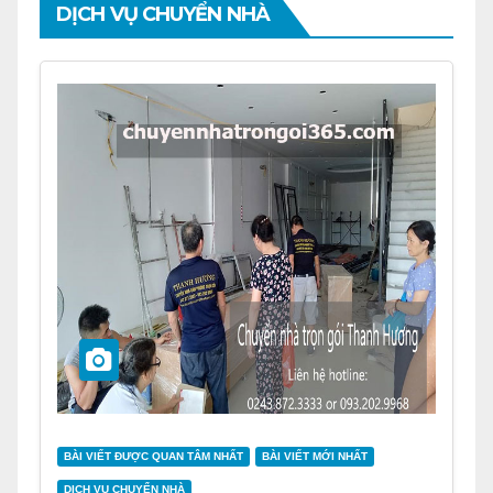
DỊCH VỤ CHUYỂN NHÀ
BÀI VIẾT ĐƯỢC QUAN TÂM NHẤT
BÀI VIẾT MỚI NHẤT
DỊCH VỤ CHUYỂN NHÀ