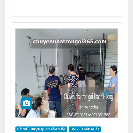
BÀI VIẾT ĐƯỢC QUAN TÂM NHẤT
BÀI VIẾT MỚI NHẤT