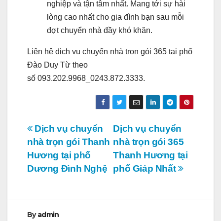
nghiệp và tận tâm nhất. Mang tới sự hài
lòng cao nhất cho gia đình bạn sau mỗi
đợt chuyển nhà đầy khó khăn.
Liên hệ dịch vụ chuyển nhà trọn gói 365 tại phố
Đào Duy Từ theo
số
093.202.9968_0243.872.3333.
Điều
Dịch vụ chuyển
Dịch vụ chuyển
nhà trọn gói Thanh
nhà trọn gói 365
hướng
Hương tại phố
Thanh Hương tại
bài
Dương Đình Nghệ
phố Giáp Nhất
viết
By
admin