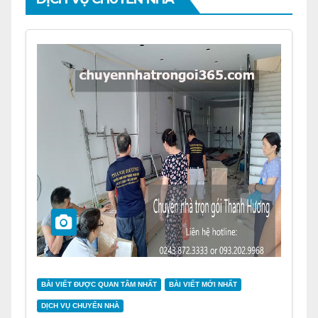
BÀI VIẾT ĐƯỢC QUAN TÂM NHẤT
BÀI VIẾT MỚI NHẤT
DỊCH VỤ CHUYỂN NHÀ