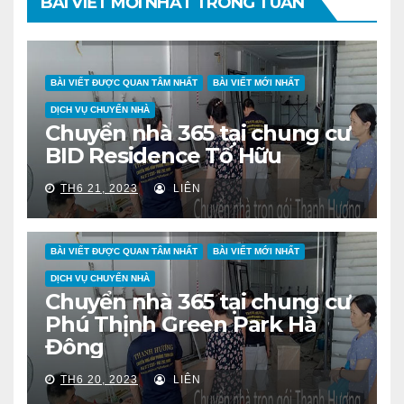
BÀI VIẾT MỚI NHẤT TRONG TUẦN
BÀI VIẾT ĐƯỢC QUAN TÂM NHẤT
BÀI VIẾT MỚI NHẤT
DỊCH VỤ CHUYỂN NHÀ
Chuyển nhà 365 tại chung cư
BID Residence Tố Hữu
TH6 21, 2023
LIÊN
BÀI VIẾT ĐƯỢC QUAN TÂM NHẤT
BÀI VIẾT MỚI NHẤT
DỊCH VỤ CHUYỂN NHÀ
Chuyển nhà 365 tại chung cư
Phú Thịnh Green Park Hà
Đông
TH6 20, 2023
LIÊN