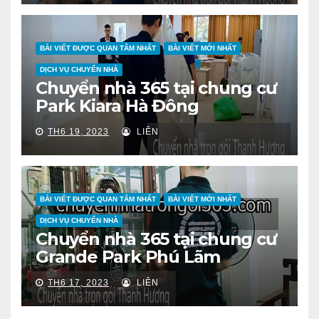
BÀI VIẾT ĐƯỢC QUAN TÂM NHẤT
BÀI VIẾT MỚI NHẤT
DỊCH VỤ CHUYỂN NHÀ
Chuyển nhà 365 tại chung cư
Park Kiara Hà Đông
TH6 19, 2023
LIÊN
BÀI VIẾT ĐƯỢC QUAN TÂM NHẤT
BÀI VIẾT MỚI NHẤT
DỊCH VỤ CHUYỂN NHÀ
Chuyển nhà 365 tại chung cư
Grande Park Phú Lãm
TH6 17, 2023
LIÊN