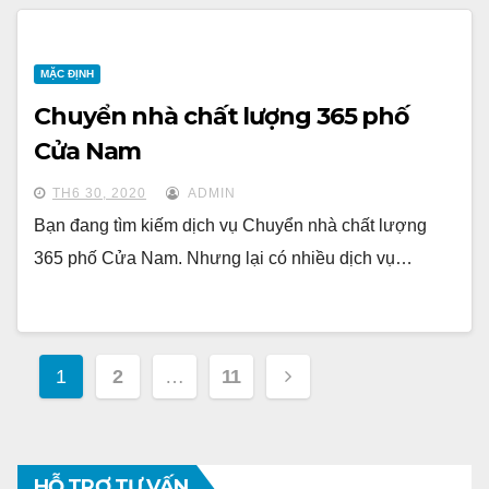
MẶC ĐỊNH
Chuyển nhà chất lượng 365 phố
Cửa Nam
TH6 30, 2020
ADMIN
Bạn đang tìm kiếm dịch vụ Chuyển nhà chất lượng
365 phố Cửa Nam. Nhưng lại có nhiều dịch vụ…
Điều
1
2
…
11
hướng
bài
HỖ TRỢ TƯ VẤN