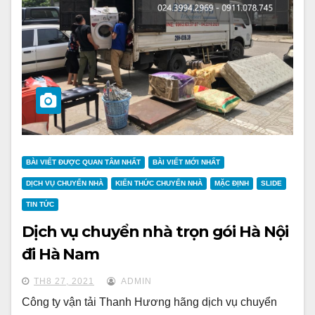
BÀI VIẾT ĐƯỢC QUAN TÂM NHẤT
BÀI VIẾT MỚI NHẤT
DỊCH VỤ CHUYỂN NHÀ
KIẾN THỨC CHUYỂN NHÀ
MẶC ĐỊNH
SLIDE
TIN TỨC
Dịch vụ chuyển nhà trọn gói Hà Nội
đi Hà Nam
TH8 27, 2021
ADMIN
Công ty vận tải Thanh Hương hãng dịch vụ chuyển