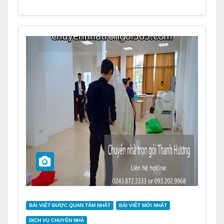
BÀI VIẾT ĐƯỢC QUAN TÂM NHẤT
BÀI VIẾT MỚI NHẤT
DỊCH VỤ CHUYỂN NHÀ