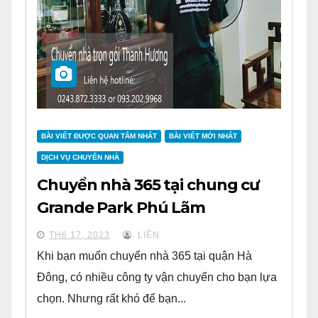
BÀI VIẾT ĐƯỢC QUAN TÂM NHẤT
BÀI VIẾT MỚI NHẤT
DỊCH VỤ CHUYỂN NHÀ
Chuyển nhà 365 tại chung cư
Grande Park Phú Lãm
TH6 17, 2023
LIÊN
Khi bạn muốn chuyển nhà 365 tại quận Hà
Đông, có nhiều công ty vận chuyển cho bạn lựa
chọn. Nhưng rất khó để bạn...