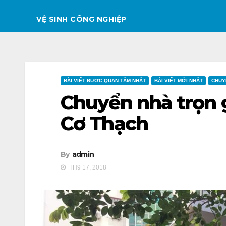
VỆ SINH CÔNG NGHIỆP
BÀI VIẾT ĐƯỢC QUAN TÂM NHẤT
BÀI VIẾT MỚI NHẤT
CHUY
Chuyển nhà trọn 
Cơ Thạch
By
admin
TH9 17, 2018