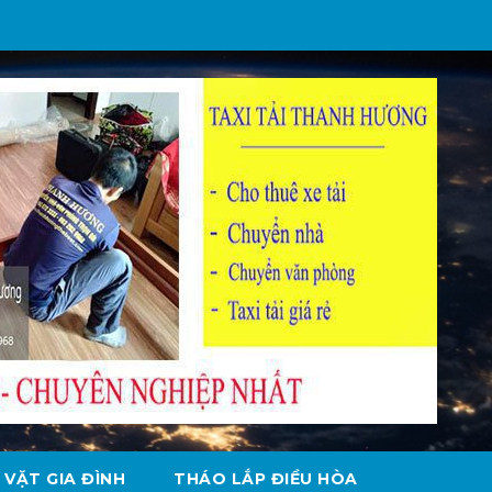
 VẶT GIA ĐÌNH
THÁO LẮP ĐIỀU HÒA