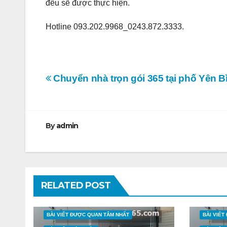
đều sẽ được thực hiện.
Hotline 093.202.9968_0243.872.3333.
Điều
Chuyển nhà trọn gói 365 tại phố Yên B
hướng
bài
By
admin
viết
RELATED POST
BÀI VIẾT ĐƯỢC QUAN TÂM NHẤT
BÀI VIẾ