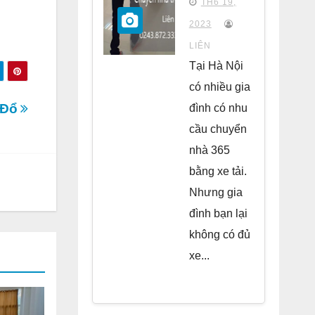
TH6 19,
chung
2023
cư Park
LIÊN
Kiara Hà
Tại Hà Nội
Đông
có nhiều gia
 Đổ
đình có nhu
cầu chuyển
nhà 365
bằng xe tải.
Nhưng gia
đình bạn lại
không có đủ
xe...