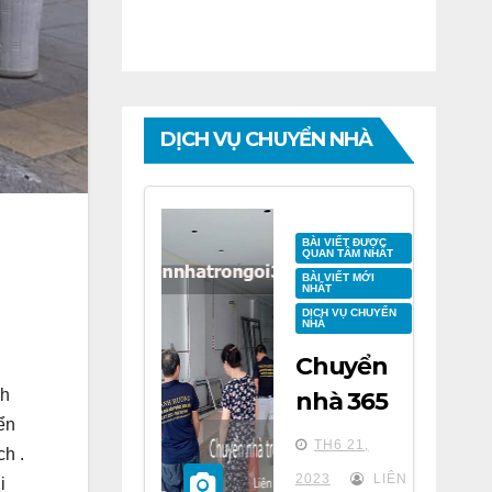
DỊCH VỤ CHUYỂN NHÀ
BÀI VIẾT ĐƯỢC
QUAN TÂM NHẤT
BÀI VIẾT MỚI
NHẤT
DỊCH VỤ CHUYỂN
NHÀ
Chuyển
ch
nhà 365
ển
tại chung
TH6 21,
h .
cư BID
2023
LIÊN
i