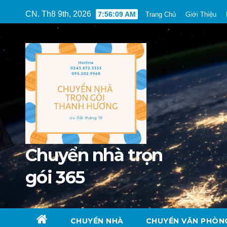
Skip
CN. Th8 9th, 2026
7:56:11 AM
Trang Chủ
Giới Thiệu
to
content
Chuyển nhà trọn
gói 365
CHUYỂN NHÀ
CHUYỂN VĂN PHÒN