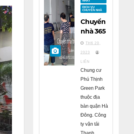
NHẤT
DỊCH VỤ
CHUYỂN NHÀ
Chuyển
nhà 365
tại
TH6 20,
chung
2023
cư Phú
LIÊN
Thịnh
Chung cư
Green
Phú Thịnh
Park Hà
Green Park
Đông
thuộc địa
bàn quận Hà
Đông. Công
ty vận tải
Thanh