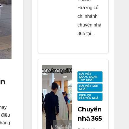
Hương có
chi nhánh
chuyển nhà
365 tại...
BÀI VIẾT
ĐƯỢC QUAN
ận
TÂM NHẤT
BÀI VIẾT MỚI
NHẤT
DỊCH VỤ
CHUYỂN NHÀ
thay
Chuyển
 điều
nhà 365
 hàng
tại