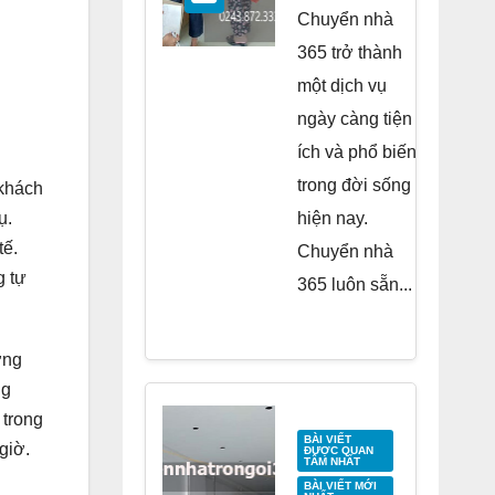
Residence
Chuyển nhà
Tố Hữu
365 trở thành
một dịch vụ
ngày càng tiện
ích và phổ biến
trong đời sống
 khách
ụ.
hiện nay.
tế.
Chuyển nhà
g tự
365 luôn sẵn...
ơng
ng
 trong
BÀI VIẾT
giờ.
ĐƯỢC QUAN
TÂM NHẤT
BÀI VIẾT MỚI