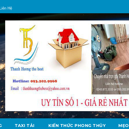
Liên Hệ
G
TAXI TẢI
KIẾN THỨC PHONG THỦY
MẸO