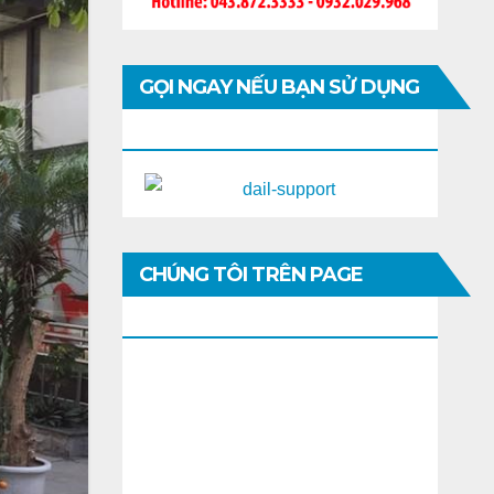
GỌI NGAY NẾU BẠN SỬ DỤNG
DI ĐỘNG
CHÚNG TÔI TRÊN PAGE
FACEBOOK