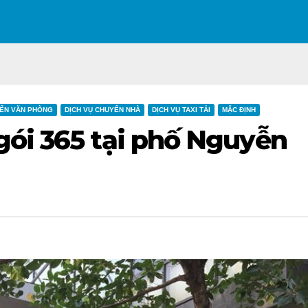
ỂN VĂN PHÒNG
DỊCH VỤ CHUYỂN NHÀ
DỊCH VỤ TAXI TẢI
MẶC ĐỊNH
gói 365 tại phố Nguyễn