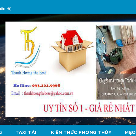
iên Hệ
G
TAXI TẢI
KIẾN THỨC PHONG THỦY
MẸO