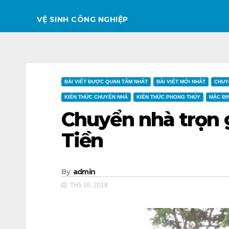
VỆ SINH CÔNG NGHIỆP
BÀI VIẾT ĐƯỢC QUAN TÂM NHẤT
BÀI VIẾT MỚI NHẤT
CHUY
KIẾN THỨC CHUYỂN NHÀ
KIẾN THỨC PHONG THỦY
MẶC ĐỊ
Chuyển nhà trọn g
Tiền
By
admin
TH5 16, 2018