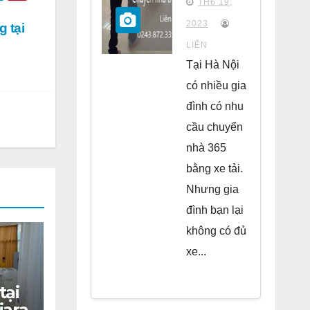
TH6 19,
chung
2023
 tại
cư Park
LIÊN
Kiara Hà
Tại Hà Nội
Đông
có nhiều gia
đình có nhu
cầu chuyển
nhà 365
bằng xe tải.
Nhưng gia
đình bạn lại
không có đủ
xe...
tại
iara