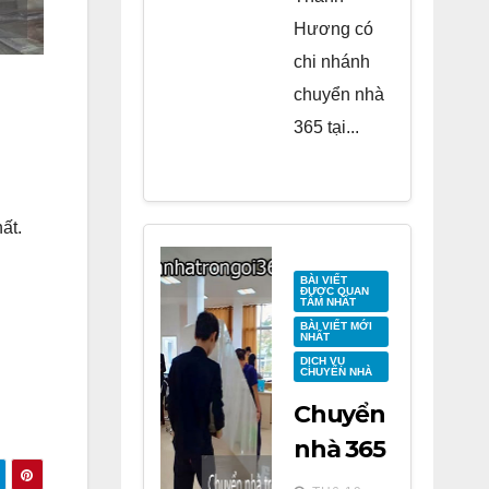
Hương có
chi nhánh
chuyển nhà
365 tại...
ất.
BÀI VIẾT
ĐƯỢC QUAN
TÂM NHẤT
BÀI VIẾT MỚI
NHẤT
DỊCH VỤ
CHUYỂN NHÀ
Chuyển
nhà 365
tại