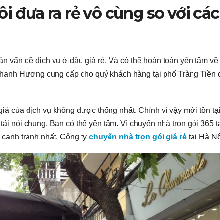
i đưa ra rẻ vô cùng so với các
n vấn đề dịch vụ ở đâu giá rẻ. Và có thể hoàn toàn yên tâm về
a Thanh Hương cung cấp cho quý khách hàng tại phố Tràng Tiền 
 giá của dịch vụ không được thống nhất. Chính vì vậy mới tồn tạ
i nói chung. Bạn có thể yên tâm. Vì chuyển nhà trọn gói 365 t
à cạnh tranh nhất. Công ty
chuyển nhà trọn gói giá rẻ
tại Hà Nộ