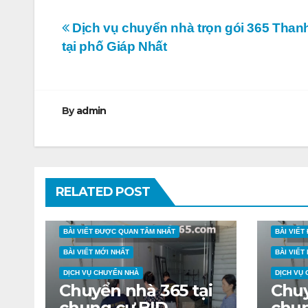
Điều
Dịch vụ chuyển nhà trọn gói 365 Tha
tại phố Giáp Nhất
hướng
bài
viết
By
admin
RELATED POST
BÀI VIẾT ĐƯỢC QUAN TÂM NHẤT
BÀI VIẾ
BÀI VIẾT MỚI NHẤT
BÀI VIẾT
DỊCH VỤ CHUYỂN NHÀ
DỊCH VỤ
Chuyển nhà 365 tại
Chuy
chung cư BID
chu