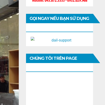
GỌI NGAY NẾU BẠN SỬ DỤNG
DI ĐỘNG
CHÚNG TÔI TRÊN PAGE
FACEBOOK