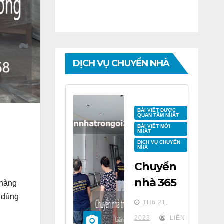
DỊCH VỤ CHUYỂN NHÀ
BÀI VIẾT ĐƯỢC
QUAN TÂM NHẤT
BÀI VIẾT MỚI
NHẤT
DỊCH VỤ CHUYỂN
NHÀ
Chuyển
nhà 365
 hàng
tại chung
n đúng
TH6 21,
cư BID
2023
LIÊN