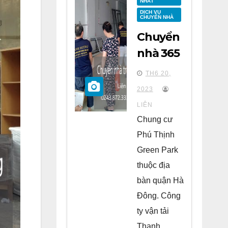
NHẤT
DỊCH VỤ
CHUYỂN NHÀ
Chuyển
nhà 365
tại
TH6 20,
chung
2023
cư Phú
LIÊN
Thịnh
Chung cư
Green
Phú Thịnh
Park Hà
Green Park
Đông
thuộc địa
bàn quận Hà
Đông. Công
ty vận tải
Thanh