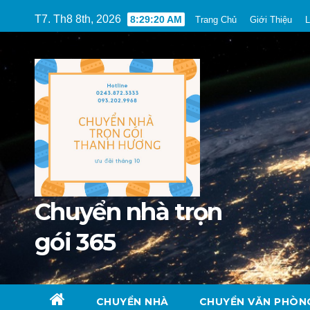
Skip
T7. Th8 8th, 2026
8:29:22 AM
Trang Chủ
Giới Thiệu
L
to
content
Chuyển nhà trọn
gói 365
CHUYỂN NHÀ
CHUYỂN VĂN PHÒN