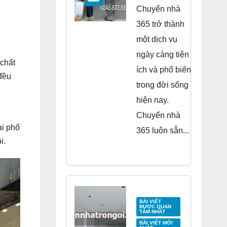
Residence
Chuyển nhà
Tố Hữu
365 trở thành
một dịch vụ
ngày càng tiện
 chất
ích và phổ biến
đều
trong đời sống
hiện nay.
i
Chuyển nhà
ại phố
365 luôn sẵn...
i.
BÀI VIẾT
ĐƯỢC QUAN
TÂM NHẤT
BÀI VIẾT MỚI