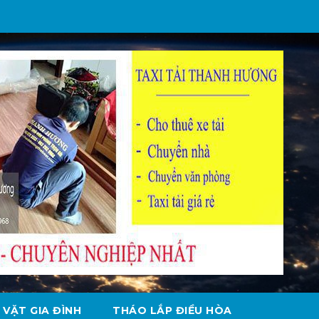
 VẶT GIA ĐÌNH
THÁO LẮP ĐIỀU HÒA