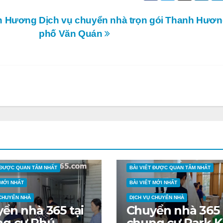
nh Hương
Dịch vụ chuyển nhà trọn gói Thanh Hương
phố Văn Quán
T ĐƯỢC QUAN TÂM NHẤT
BÀI VIẾT ĐƯỢC QUAN TÂM NHẤT
 MỚI NHẤT
BÀI VIẾT MỚI NHẤT
 CHUYỂN NHÀ
DỊCH VỤ CHUYỂN NHÀ
ển nhà 365 tại
Chuyển nhà 365 
ng cư Phú
chung cư Park K