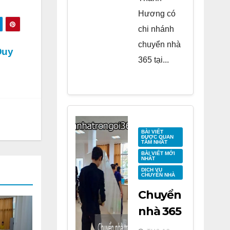
Hương có
chi nhánh
chuyển nhà
Duy
365 tại...
BÀI VIẾT
ĐƯỢC QUAN
TÂM NHẤT
BÀI VIẾT MỚI
NHẤT
DỊCH VỤ
CHUYỂN NHÀ
Chuyển
nhà 365
tại