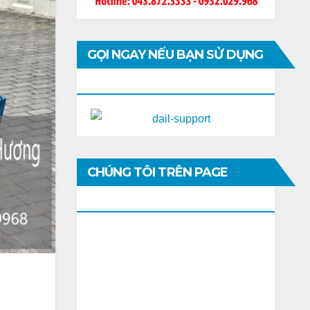
GỌI NGAY NẾU BẠN SỬ DỤNG
DI ĐỘNG
CHÚNG TÔI TRÊN PAGE
FACEBOOK