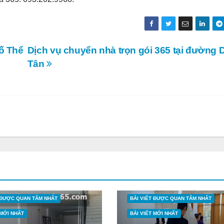
hố Thể
Dịch vụ chuyển nhà trọn gói 365 tại đường 
Tân
T ĐƯỢC QUAN TÂM NHẤT
BÀI VIẾT ĐƯỢC QUAN TÂM NHẤT
 MỚI NHẤT
BÀI VIẾT MỚI NHẤT