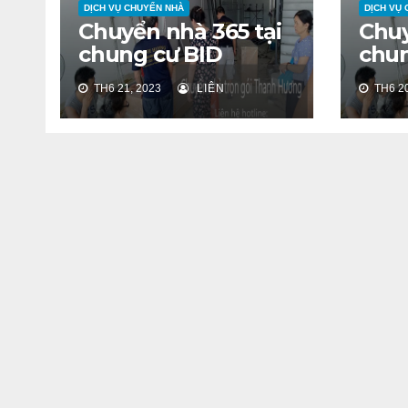
DỊCH VỤ CHUYỂN NHÀ
DỊCH VỤ
Chuyển nhà 365 tại
Chuy
chung cư BID
chu
Residence Tố Hữu
Thịn
TH6 21, 2023
LIÊN
TH6 20
Hà 