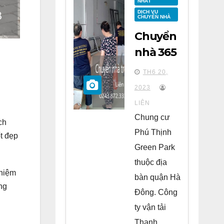
NHẤT
DỊCH VỤ
CHUYỂN NHÀ
Chuyển
nhà 365
tại
TH6 20,
chung
2023
cư Phú
LIÊN
Thịnh
Chung cư
ch
Green
Phú Thịnh
t đẹp
Park Hà
Green Park
Đông
thuộc địa
ghiệm
bàn quận Hà
ng
Đông. Công
ty vận tải
Thanh