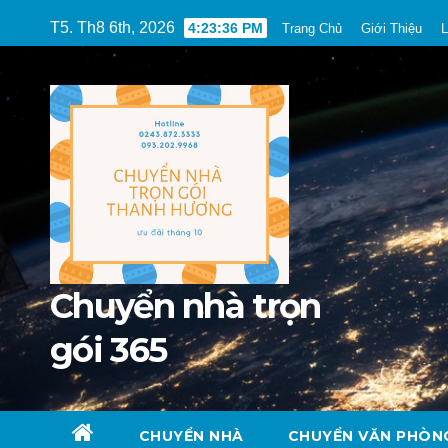
Skip
T5. Th8 6th, 2026
4:23:37 PM
Trang Chủ
Giới Thiệu
L
to
content
Chuyển nhà trọn
gói 365
CHUYỂN NHÀ
CHUYỂN VĂN PHÒN