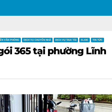
ỂN VĂN PHÒNG
DỊCH VỤ CHUYỂN NHÀ
DỊCH VỤ TAXI TẢI
SLIDE
TIN TỨC
ói 365 tại phường Lĩnh