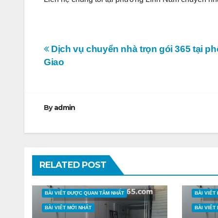
Điều
Dịch vụ chuyển nhà trọn gói 365 tại p
Giao
hướng
bài
viết
By
admin
RELATED POST
BÀI VIẾT ĐƯỢC QUAN TÂM NHẤT
BÀI VIẾ
BÀI VIẾT MỚI NHẤT
BÀI VIẾT