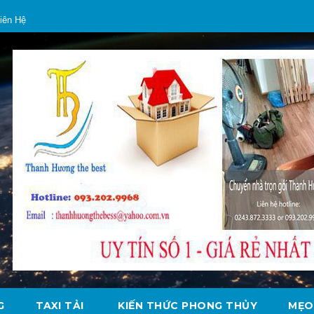
iên Hệ
G
TAXI TẢI
KIẾN THỨC PHONG THỦY
MẸO