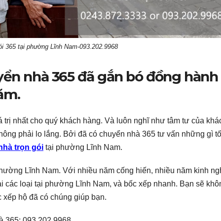
ói 365 tại phường Lĩnh Nam-093.202.9968
yển nhà 365 đã gắn bó đồng hành
ăm.
iá trị nhất cho quý khách hàng. Và luôn nghĩ như tâm tư của khá
ông phải lo lắng. Bởi đã có chuyển nhà 365 tư vấn những gì tố
hà trọn gói
tại phường Lĩnh Nam.
 phường Lĩnh Nam. Với nhiều năm cống hiến, nhiều năm kinh n
i các loại tại phường Lĩnh Nam, và bốc xếp nhanh. Bạn sẽ khô
c xếp hộ đã có chúng giúp bạn.
à 365: 093.202.9968.