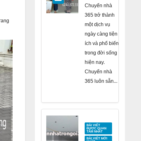
Residence
Chuyển nhà
Tố Hữu
365 trở thành
rang
một dịch vụ
ngày càng tiện
ích và phổ biến
trong đời sống
hiện nay.
Chuyển nhà
365 luôn sẵn...
BÀI VIẾT
ĐƯỢC QUAN
TÂM NHẤT
BÀI VIẾT MỚI