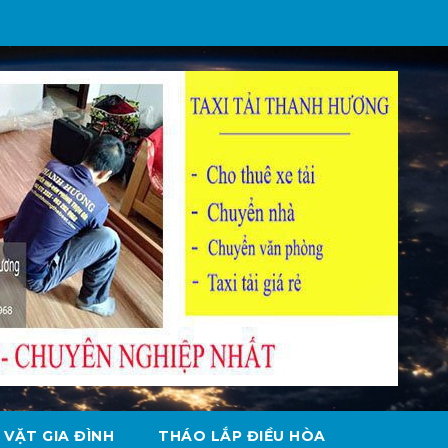
 VẶT GIA ĐÌNH
THÁO LẮP ĐIỀU HÒA