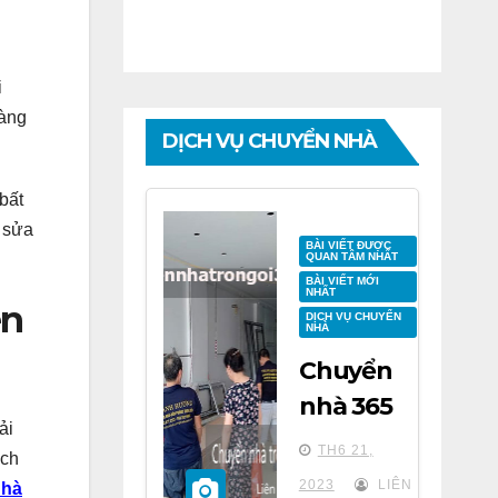
i
hàng
DỊCH VỤ CHUYỂN NHÀ
bất
í sửa
BÀI VIẾT ĐƯỢC
QUAN TÂM NHẤT
BÀI VIẾT MỚI
NHẤT
ên
DỊCH VỤ CHUYỂN
NHÀ
Chuyển
nhà 365
ải
tại chung
TH6 21,
ách
cư BID
2023
LIÊN
 hà