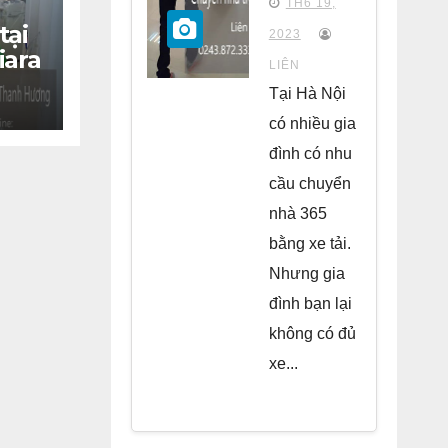
TH6 19,
chung
tại
2023
iara
cư Park
LIÊN
Kiara Hà
Tại Hà Nội
Đông
có nhiều gia
đình có nhu
cầu chuyển
nhà 365
bằng xe tải.
Nhưng gia
đình bạn lại
không có đủ
xe...