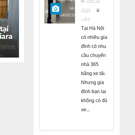
TH6 19,
chung
2023
cư Park
LIÊN
Kiara Hà
tại
Tại Hà Nội
iara
Đông
có nhiều gia
đình có nhu
cầu chuyển
nhà 365
bằng xe tải.
Nhưng gia
đình bạn lại
không có đủ
xe...