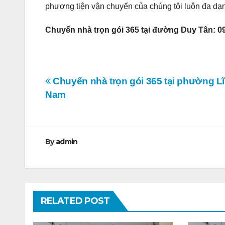
phương tiện vận chuyển của chúng tôi luôn đa dạn
Chuyển nhà trọn gói 365 tại đường Duy Tân: 0
Điều
Chuyển nhà trọn gói 365 tại phường L
Nam
hướng
bài
viết
By
admin
RELATED POST