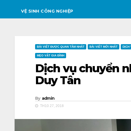
VỆ SINH CÔNG NGHIỆP
BÀI VIẾT ĐƯỢC QUAN TÂM NHẤT
BÀI VIẾT MỚI NHẤT
DỊCH 
MẸO VẶT GIA ĐÌNH
Dịch vụ chuyển nh
Duy Tân
By
admin
TH10 27, 2018