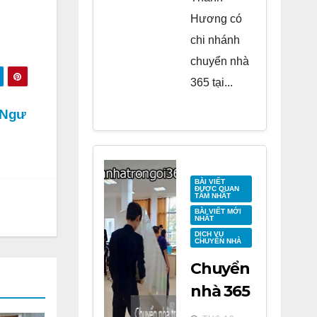
Hương có
chi nhánh
chuyển nhà
365 tại...
a Ngư
BÀI VIẾT
ĐƯỢC QUAN
TÂM NHẤT
BÀI VIẾT MỚI
NHẤT
DỊCH VỤ
CHUYỂN NHÀ
Chuyển
nhà 365
tại