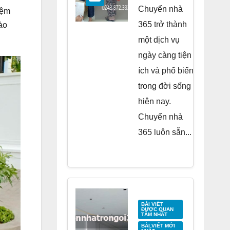
Residence
Chuyển nhà
iệm
Tố Hữu
365 trở thành
ào
một dịch vụ
ngày càng tiện
ích và phổ biến
trong đời sống
hiện nay.
Chuyển nhà
365 luôn sẵn...
BÀI VIẾT
ĐƯỢC QUAN
TÂM NHẤT
BÀI VIẾT MỚI