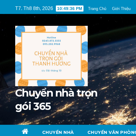
Skip
T7. Th8 8th, 2026
10:49:37 PM
Trang Chủ
Giới Thiệu
to
content
Chuyển nhà trọn
gói 365
CHUYỂN NHÀ
CHUYỂN VĂN PHÒN