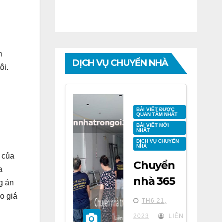
m
DỊCH VỤ CHUYỂN NHÀ
ôi.
BÀI VIẾT ĐƯỢC
QUAN TÂM NHẤT
BÀI VIẾT MỚI
NHẤT
DỊCH VỤ CHUYỂN
NHÀ
 của
Chuyển
a
nhà 365
g án
tại chung
o giá
TH6 21,
cư BID
2023
LIÊN