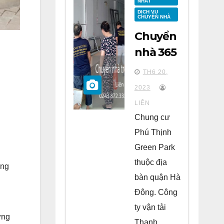
NHẤT
DỊCH VỤ
CHUYỂN NHÀ
Chuyển
nhà 365
tại
TH6 20,
chung
2023
cư Phú
LIÊN
Thịnh
Chung cư
Green
Phú Thịnh
Park Hà
Green Park
Đông
thuộc địa
ăng
bàn quận Hà
Đông. Công
ty vận tải
ững
Thanh