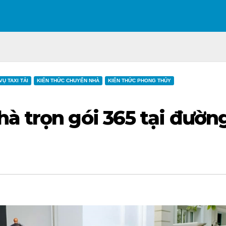
VỤ TAXI TẢI
KIẾN THỨC CHUYỂN NHÀ
KIẾN THỨC PHONG THỦY
à trọn gói 365 tại đườn