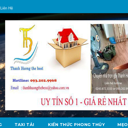
Liên Hệ
G
TAXI TẢI
KIẾN THỨC PHONG THỦY
MẸO