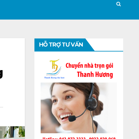
HỖ TRỢ TƯ VẤN
g