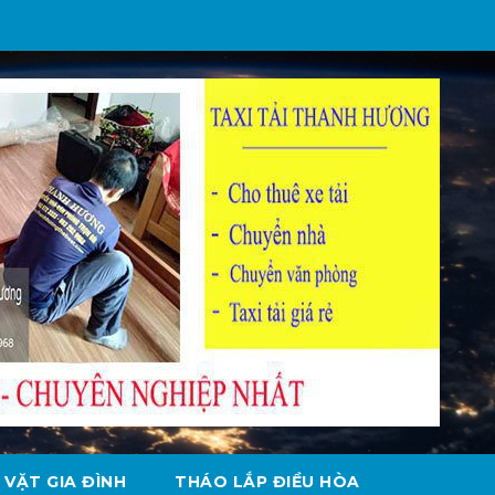
 VẶT GIA ĐÌNH
THÁO LẮP ĐIỀU HÒA