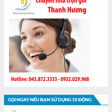
GỌI NGAY NẾU BẠN SỬ DỤNG DI ĐỘNG