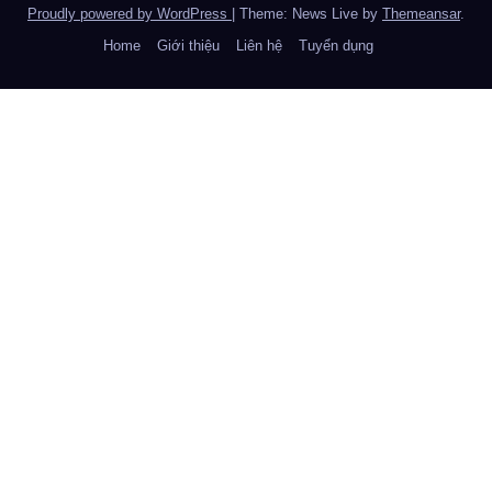
Proudly powered by WordPress
|
Theme: News Live by
Themeansar
.
Home
Giới thiệu
Liên hệ
Tuyển dụng