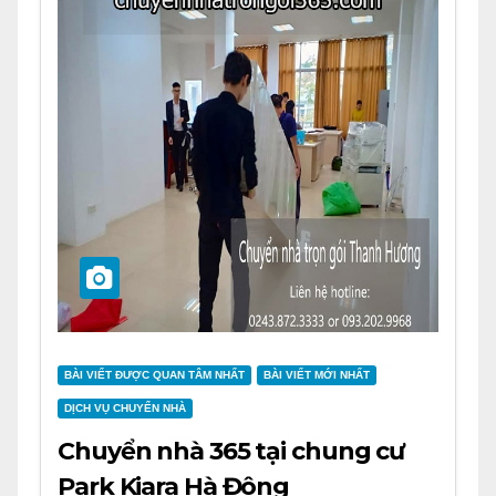
BÀI VIẾT ĐƯỢC QUAN TÂM NHẤT
BÀI VIẾT MỚI NHẤT
DỊCH VỤ CHUYỂN NHÀ
Chuyển nhà 365 tại chung cư
Park Kiara Hà Đông