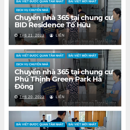
BÀI VIẾT ĐƯỢC QUAN TÂM NHẤT
BÀI VIẾT MỚI NHẤT
DỊCH VỤ CHUYỂN NHÀ
Chuyển nhà 365 tại chung cư
BID Residence Tố Hữu
TH6 21, 2023
LIÊN
BÀI VIẾT ĐƯỢC QUAN TÂM NHẤT
BÀI VIẾT MỚI NHẤT
DỊCH VỤ CHUYỂN NHÀ
Chuyển nhà 365 tại chung cư
Phú Thịnh Green Park Hà
Đông
TH6 20, 2023
LIÊN
BÀI VIẾT ĐƯỢC QUAN TÂM NHẤT
BÀI VIẾT MỚI NHẤT