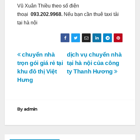
Vũ Xuân Thiều theo số điện
thoại
093.202.9968.
Nếu bạn cần thuê taxi tải
tại hà nội
Điều
chuyển nhà
dịch vụ chuyển nhà
trọn gói giá rẻ tại
tại hà nội của công
hướng
khu đô thị Việt
ty Thanh Hương
bài
Hưng
viết
By
admin