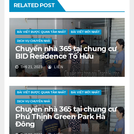
RELATED POST
BÀI VIẾT ĐƯỢC QUAN TÂM NHẤT
BÀI VIẾT MỚI NHẤT
DỊCH VỤ CHUYỂN NHÀ
Chuyển nhà 365 tại chung cư
BID Residence Tố Hữu
TH6 21, 2023
LIÊN
BÀI VIẾT ĐƯỢC QUAN TÂM NHẤT
BÀI VIẾT MỚI NHẤT
DỊCH VỤ CHUYỂN NHÀ
Chuyển nhà 365 tại chung cư
Phú Thịnh Green Park Hà
Đông