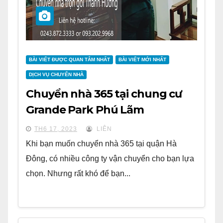
BÀI VIẾT ĐƯỢC QUAN TÂM NHẤT
BÀI VIẾT MỚI NHẤT
DỊCH VỤ CHUYỂN NHÀ
Chuyển nhà 365 tại chung cư
Grande Park Phú Lãm
TH6 17, 2023
LIÊN
Khi bạn muốn chuyển nhà 365 tại quận Hà
Đông, có nhiều công ty vận chuyển cho bạn lựa
chọn. Nhưng rất khó để bạn...