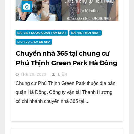
BÀI VIẾT ĐƯỢC QUAN TÂM NHẤT
BÀI VIẾT MỚI NHẤT
DỊCH VỤ CHUYỂN NHÀ
Chuyển nhà 365 tại chung cư
Phú Thịnh Green Park Hà Đông
TH6 20, 2023
LIÊN
Chung cư Phú Thịnh Green Park thuộc địa bàn
quận Hà Đông. Công ty vận tải Thanh Hương
có chi nhánh chuyển nhà 365 tại...