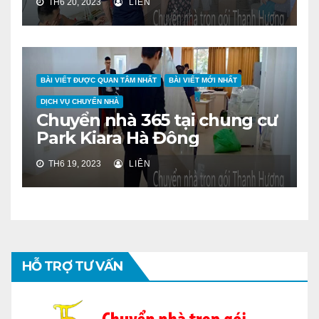
TH6 20, 2023
LIÊN
BÀI VIẾT ĐƯỢC QUAN TÂM NHẤT
BÀI VIẾT MỚI NHẤT
DỊCH VỤ CHUYỂN NHÀ
Chuyển nhà 365 tại chung cư
Park Kiara Hà Đông
TH6 19, 2023
LIÊN
HỖ TRỢ TƯ VẤN