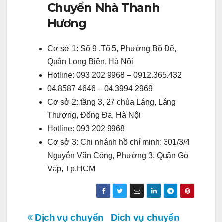
Chuyển Nhà Thanh
Hương
Cơ sở 1: Số 9 ,Tổ 5, Phường Bồ Đề,
Quận Long Biên, Hà Nội
Hotline: 093 202 9968 – 0912.365.432
04.8587 4646 – 04.3994 2969
Cơ sở 2: tầng 3, 27 chùa Láng, Láng
Thượng, Đống Đa, Hà Nội
Hotline: 093 202 9968
Cơ sở 3: Chi nhánh hồ chí minh: 301/3/4
Nguyễn Văn Công, Phường 3, Quận Gò
Vấp, Tp.HCM
Điều
Dịch vụ chuyển
Dich vụ chuyển