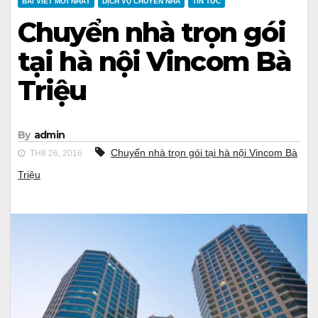
BÀI VIẾT MỚI NHẤT
DỊCH VỤ CHUYỂN NHÀ
TIN TỨC
Chuyển nhà trọn gói
tại hà nội Vincom Bà
Triệu
By
admin
Chuyển nhà trọn gói tại hà nội Vincom Bà
TH8 26, 2016
Triệu