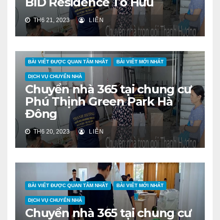
BID Residence Tố Hữu
TH6 21, 2023
LIÊN
BÀI VIẾT ĐƯỢC QUAN TÂM NHẤT
BÀI VIẾT MỚI NHẤT
DỊCH VỤ CHUYỂN NHÀ
Chuyển nhà 365 tại chung cư
Phú Thịnh Green Park Hà
Đông
TH6 20, 2023
LIÊN
BÀI VIẾT ĐƯỢC QUAN TÂM NHẤT
BÀI VIẾT MỚI NHẤT
DỊCH VỤ CHUYỂN NHÀ
Chuyển nhà 365 tại chung cư