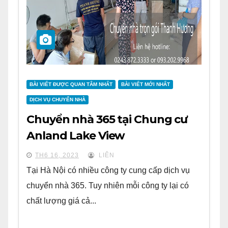
BÀI VIẾT ĐƯỢC QUAN TÂM NHẤT
BÀI VIẾT MỚI NHẤT
DỊCH VỤ CHUYỂN NHÀ
Chuyển nhà 365 tại Chung cư
Anland Lake View
TH6 16, 2023
LIÊN
Tại Hà Nội có nhiều công ty cung cấp dịch vụ
chuyển nhà 365. Tuy nhiên mỗi công ty lại có
chất lượng giá cả...