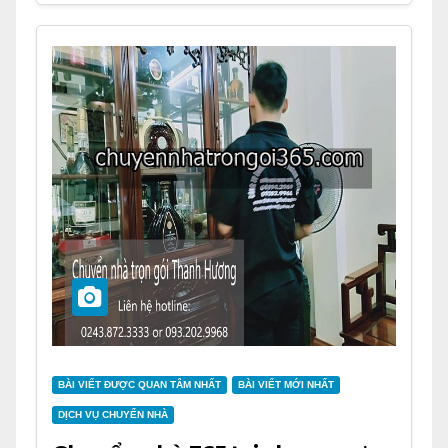
BÀI VIẾT ĐƯỢC QUAN TÂM NHẤT
BÀI VIẾT MỚI NHẤT
DỊCH VỤ CHUYỂN NHÀ