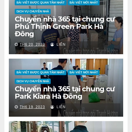
BÀI VIẾT ĐƯỢC QUAN TÂM NHẤT
BÀI VIẾT MỚI NHẤT
DỊCH VỤ CHUYỂN NHÀ
Chuyển nhà 365 tại chung cư
Phú Thịnh Green Park Hà
Đông
TH6 20, 2023
LIÊN
BÀI VIẾT ĐƯỢC QUAN TÂM NHẤT
BÀI VIẾT MỚI NHẤT
DỊCH VỤ CHUYỂN NHÀ
Chuyển nhà 365 tại chung cư
Park Kiara Hà Đông
TH6 19, 2023
LIÊN