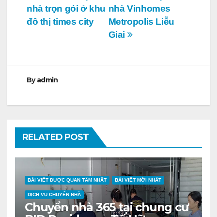
nhà trọn gói ở khu
nhà Vinhomes
hướng
đô thị times city
Metropolis Liễu
bài
Giai
viết
By
admin
RELATED POST
BÀI VIẾT ĐƯỢC QUAN TÂM NHẤT
BÀI VIẾT MỚI NHẤT
DỊCH VỤ CHUYỂN NHÀ
Chuyển nhà 365 tại chung cư