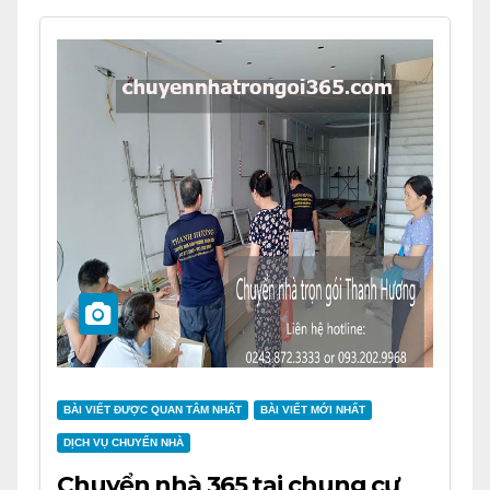
BÀI VIẾT ĐƯỢC QUAN TÂM NHẤT
BÀI VIẾT MỚI NHẤT
DỊCH VỤ CHUYỂN NHÀ
Chuyển nhà 365 tại chung cư