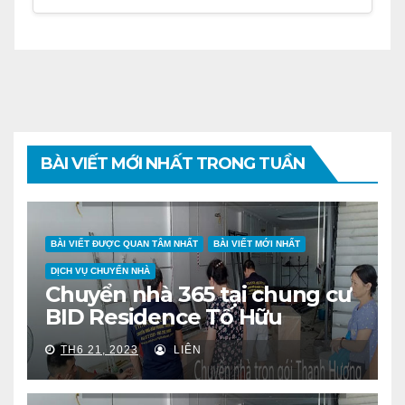
BÀI VIẾT MỚI NHẤT TRONG TUẦN
BÀI VIẾT ĐƯỢC QUAN TÂM NHẤT
BÀI VIẾT MỚI NHẤT
DỊCH VỤ CHUYỂN NHÀ
Chuyển nhà 365 tại chung cư
BID Residence Tố Hữu
TH6 21, 2023
LIÊN