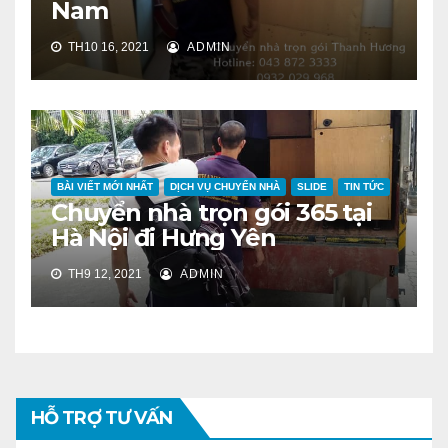
Nam
TH10 16, 2021
ADMIN
BÀI VIẾT MỚI NHẤT
DỊCH VỤ CHUYỂN NHÀ
SLIDE
TIN TỨC
Chuyển nhà trọn gói 365 tại
Hà Nội đi Hưng Yên
TH9 12, 2021
ADMIN
HỖ TRỢ TƯ VẤN