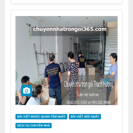
BÀI VIẾT ĐƯỢC QUAN TÂM NHẤT
BÀI VIẾT MỚI NHẤT
DỊCH VỤ CHUYỂN NHÀ