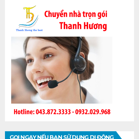
GỌI NGAY NẾU BẠN SỬ DỤNG DI ĐỘNG