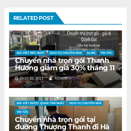
RELATED POST
BÀI VIẾT MỚI NHẤT
DỊCH VỤ CHUYỂN NHÀ
SLIDE
TIN TỨC
Chuyển nhà trọn gói Thanh
Hương giảm giá 30% tháng 11
TH10 20, 2021
ADMIN
BÀI VIẾT ĐƯỢC QUAN TÂM NHẤT
DỊCH VỤ CHUYỂN NHÀ
TIN TỨC
Chuyển nhà trọn gói tại
đường Thượng Thanh đi Hà