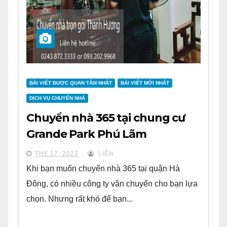
BÀI VIẾT ĐƯỢC QUAN TÂM NHẤT
BÀI VIẾT MỚI NHẤT
DỊCH VỤ CHUYỂN NHÀ
Chuyển nhà 365 tại chung cư
Grande Park Phú Lãm
TH6 17, 2023
LIÊN
Khi bạn muốn chuyển nhà 365 tại quận Hà
Đông, có nhiều công ty vận chuyển cho bạn lựa
chọn. Nhưng rất khó để bạn...