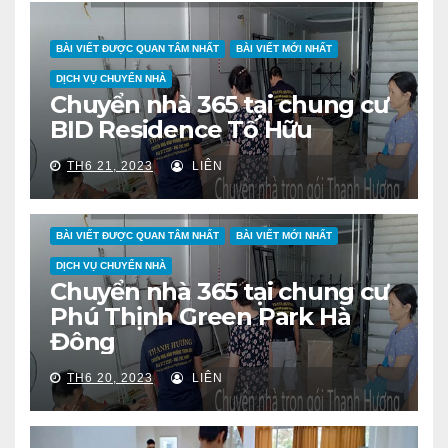
BÀI VIẾT ĐƯỢC QUAN TÂM NHẤT
BÀI VIẾT MỚI NHẤT
DỊCH VỤ CHUYỂN NHÀ
Chuyển nhà 365 tại chung cư
BID Residence Tố Hữu
TH6 21, 2023
LIÊN
BÀI VIẾT ĐƯỢC QUAN TÂM NHẤT
BÀI VIẾT MỚI NHẤT
DỊCH VỤ CHUYỂN NHÀ
Chuyển nhà 365 tại chung cư
Phú Thịnh Green Park Hà
Đông
TH6 20, 2023
LIÊN