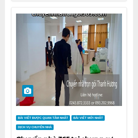
BÀI VIẾT ĐƯỢC QUAN TÂM NHẤT
BÀI VIẾT MỚI NHẤT
DỊCH VỤ CHUYỂN NHÀ