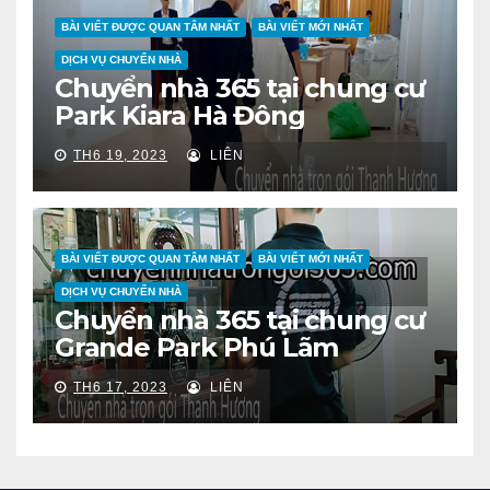
BÀI VIẾT ĐƯỢC QUAN TÂM NHẤT
BÀI VIẾT MỚI NHẤT
DỊCH VỤ CHUYỂN NHÀ
Chuyển nhà 365 tại chung cư
Park Kiara Hà Đông
TH6 19, 2023
LIÊN
BÀI VIẾT ĐƯỢC QUAN TÂM NHẤT
BÀI VIẾT MỚI NHẤT
DỊCH VỤ CHUYỂN NHÀ
Chuyển nhà 365 tại chung cư
Grande Park Phú Lãm
TH6 17, 2023
LIÊN