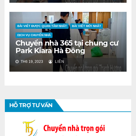
BÀI VIẾT ĐƯỢC QUAN TÂM NHẤT
BÀI VIẾT MỚI NHẤT
DỊCH VỤ CHUYỂN NHÀ
Chuyển nhà 365 tại chung cư
Park Kiara Hà Đông
TH6 19, 2023
LIÊN
HỖ TRỢ TƯ VẤN