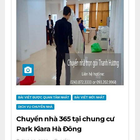
BÀI VIẾT ĐƯỢC QUAN TÂM NHẤT
BÀI VIẾT MỚI NHẤT
DỊCH VỤ CHUYỂN NHÀ
Chuyển nhà 365 tại chung cư
Park Kiara Hà Đông