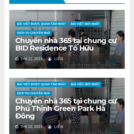
BÀI VIẾT ĐƯỢC QUAN TÂM NHẤT
BÀI VIẾT MỚI NHẤT
DỊCH VỤ CHUYỂN NHÀ
Chuyển nhà 365 tại chung cư
BID Residence Tố Hữu
TH6 21, 2023
LIÊN
BÀI VIẾT ĐƯỢC QUAN TÂM NHẤT
BÀI VIẾT MỚI NHẤT
DỊCH VỤ CHUYỂN NHÀ
Chuyển nhà 365 tại chung cư
Phú Thịnh Green Park Hà
Đông
TH6 20, 2023
LIÊN