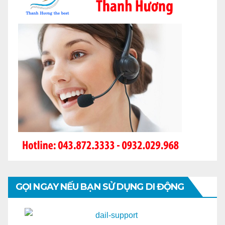
GỌI NGAY NẾU BẠN SỬ DỤNG DI ĐỘNG