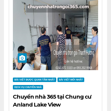
BÀI VIẾT ĐƯỢC QUAN TÂM NHẤT
BÀI VIẾT MỚI NHẤT
DỊCH VỤ CHUYỂN NHÀ
Chuyển nhà 365 tại Chung cư
Anland Lake View