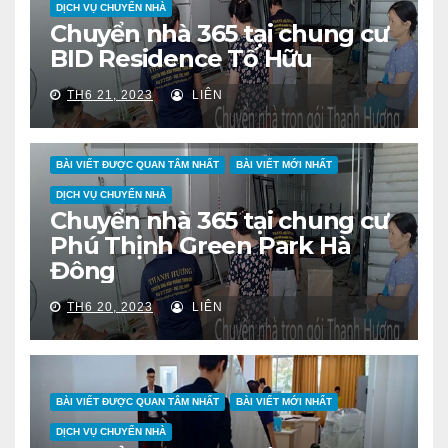
DỊCH VỤ CHUYỂN NHÀ
Chuyển nhà 365 tại chung cư
BID Residence Tố Hữu
TH6 21, 2023
LIÊN
BÀI VIẾT ĐƯỢC QUAN TÂM NHẤT
BÀI VIẾT MỚI NHẤT
DỊCH VỤ CHUYỂN NHÀ
Chuyển nhà 365 tại chung cư
Phú Thịnh Green Park Hà
Đông
TH6 20, 2023
LIÊN
BÀI VIẾT ĐƯỢC QUAN TÂM NHẤT
BÀI VIẾT MỚI NHẤT
DỊCH VỤ CHUYỂN NHÀ