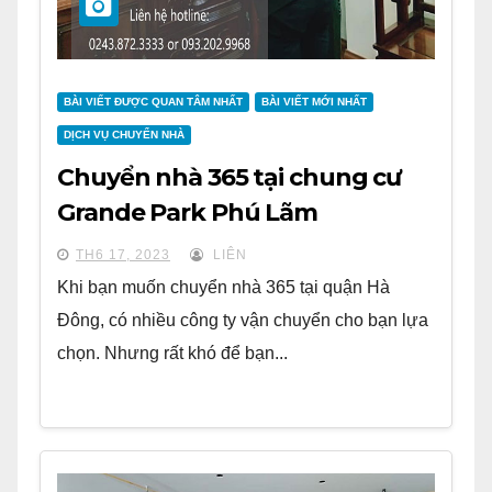
BÀI VIẾT ĐƯỢC QUAN TÂM NHẤT
BÀI VIẾT MỚI NHẤT
DỊCH VỤ CHUYỂN NHÀ
Chuyển nhà 365 tại chung cư
Grande Park Phú Lãm
TH6 17, 2023
LIÊN
Khi bạn muốn chuyển nhà 365 tại quận Hà
Đông, có nhiều công ty vận chuyển cho bạn lựa
chọn. Nhưng rất khó để bạn...