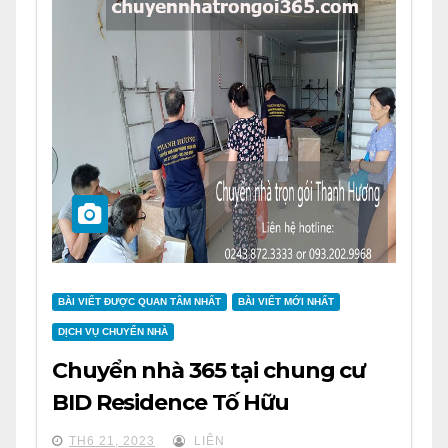
BÀI VIẾT ĐƯỢC QUAN TÂM NHẤT
BÀI VIẾT MỚI NHẤT
DỊCH VỤ CHUYỂN NHÀ
Chuyển nhà 365 tại chung cư
BID Residence Tố Hữu
TH6 21, 2023
LIÊN