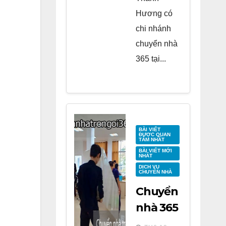
Hương có
chi nhánh
chuyển nhà
365 tại...
BÀI VIẾT
ĐƯỢC QUAN
TÂM NHẤT
BÀI VIẾT MỚI
NHẤT
DỊCH VỤ
CHUYỂN NHÀ
Chuyển
nhà 365
tại