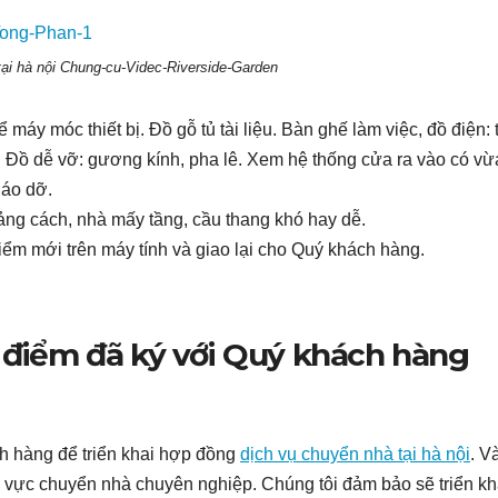
tại hà nội Chung-cu-Videc-Riverside-Garden
áy móc thiết bị. Đồ gỗ tủ tài liệu. Bàn ghế làm việc, đồ điện: 
ại. Đồ dễ vỡ: gương kính, pha lê. Xem hệ thống cửa ra vào có vừ
háo dỡ.
ng cách, nhà mấy tầng, cầu thang khó hay dễ.
a điểm mới trên máy tính và giao lại cho Quý khách hàng.
a điểm đã ký với Quý khách hàng
h hàng để triển khai hợp đồng
dịch vụ chuyển nhà tại hà nội
. V
h vực chuyển nhà chuyên nghiệp. Chúng tôi đảm bảo sẽ triển kh