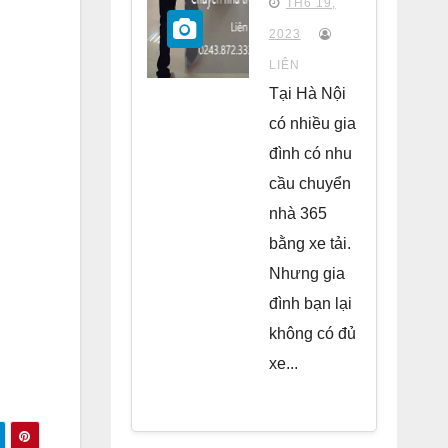
TH6 19,
chung
2023
cư Park
LIÊN
Kiara Hà
Tại Hà Nội
Đông
có nhiều gia
đình có nhu
cầu chuyển
nhà 365
bằng xe tải.
Nhưng gia
đình bạn lại
không có đủ
xe...