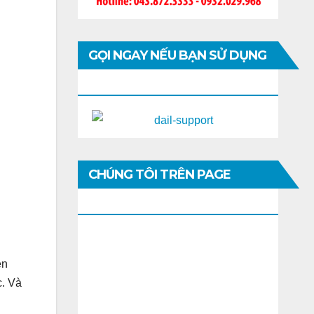
GỌI NGAY NẾU BẠN SỬ DỤNG
DI ĐỘNG
CHÚNG TÔI TRÊN PAGE
FACEBOOK
ẹn
c. Và