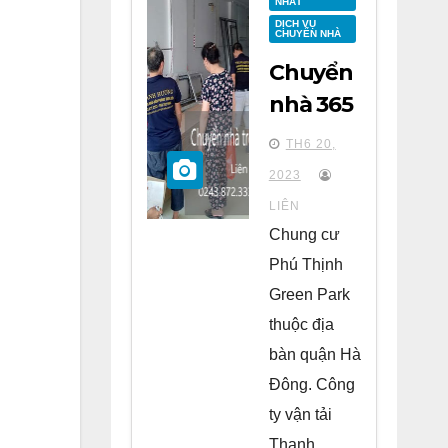
NHẤT
DỊCH VỤ
CHUYỂN NHÀ
Chuyển
nhà 365
tại
TH6 20,
chung
2023
cư Phú
LIÊN
Thịnh
Chung cư
Green
Phú Thịnh
Park Hà
Green Park
Đông
thuộc địa
bàn quận Hà
Đông. Công
ty vận tải
Thanh