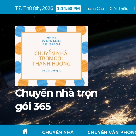
Skip
T7. Th8 8th, 2026
1:14:57 PM
Trang Chủ
Giới Thiệu
L
to
content
Chuyển nhà trọn
gói 365
CHUYỂN NHÀ
CHUYỂN VĂN PHÒN