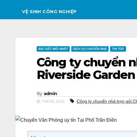
VỆ SINH CÔNG NGHIỆP
BÀI VIẾT MỚI NHẤT
DỊCH VỤ CHUYỂN NHÀ
TIN TỨC
Công ty chuyển n
Riverside Garden
By
admin
Công ty chuyển nhà trọn gói C
TH8 25, 2016