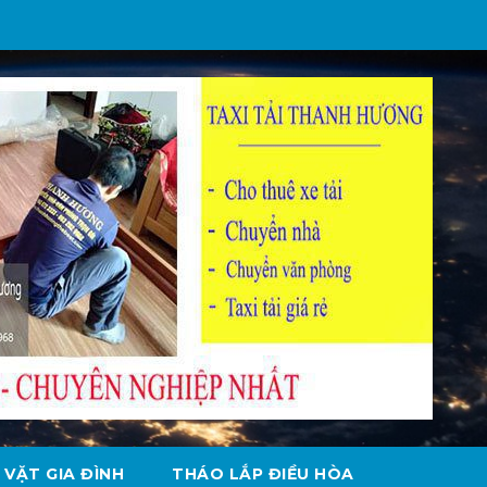
 VẶT GIA ĐÌNH
THÁO LẮP ĐIỀU HÒA