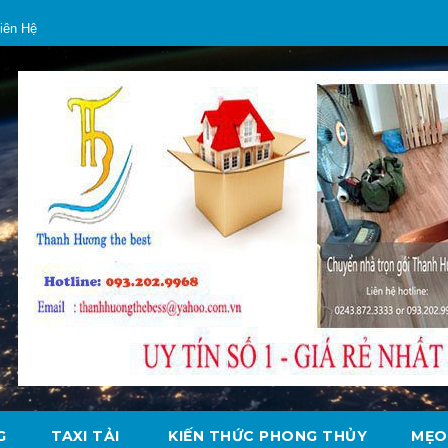
iên Hệ
G
TAXI TẢI
KIẾN THỨC PHONG THỦY
MẸO