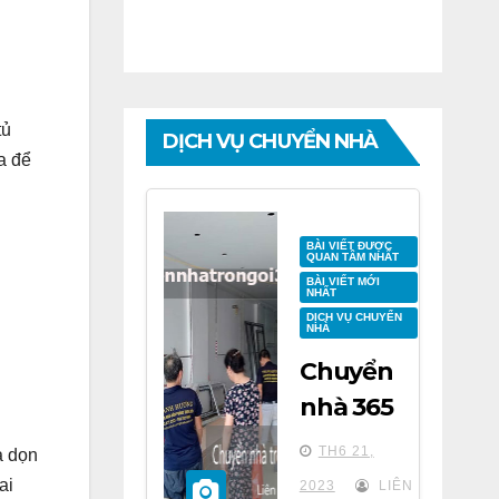
tủ
DỊCH VỤ CHUYỂN NHÀ
a để
BÀI VIẾT ĐƯỢC
QUAN TÂM NHẤT
BÀI VIẾT MỚI
NHẤT
DỊCH VỤ CHUYỂN
NHÀ
Chuyển
nhà 365
tại chung
TH6 21,
à dọn
cư BID
ai
2023
LIÊN