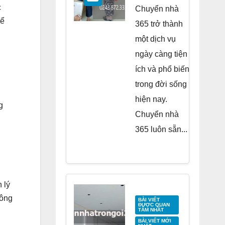
Residence
c
Chuyển nhà
Tố Hữu
để
365 trở thành
một dịch vụ
ngày càng tiện
ích và phổ biến
trong đời sống
hiện nay.
g
Chuyển nhà
365 luôn sẵn...
 lý
Công
BÀI VIẾT
ĐƯỢC QUAN
TÂM NHẤT
BÀI VIẾT MỚI