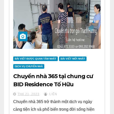
BÀI VIẾT ĐƯỢC QUAN TÂM NHẤT
BÀI VIẾT MỚI NHẤT
DỊCH VỤ CHUYỂN NHÀ
Chuyển nhà 365 tại chung cư
BID Residence Tố Hữu
TH6 21, 2023
LIÊN
Chuyển nhà 365 trở thành một dịch vụ ngày
càng tiện ích và phổ biến trong đời sống hiện