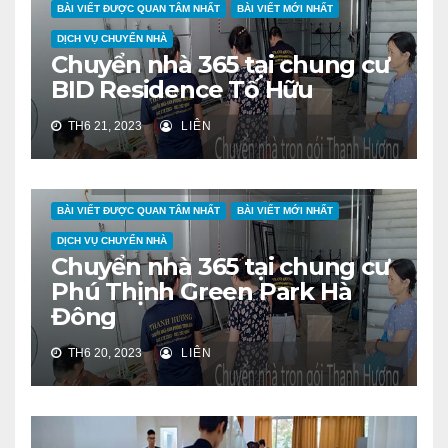
BÀI VIẾT ĐƯỢC QUAN TÂM NHẤT
BÀI VIẾT MỚI NHẤT
DỊCH VỤ CHUYỂN NHÀ
Chuyển nhà 365 tại chung cư
BID Residence Tố Hữu
TH6 21, 2023
LIÊN
BÀI VIẾT ĐƯỢC QUAN TÂM NHẤT
BÀI VIẾT MỚI NHẤT
DỊCH VỤ CHUYỂN NHÀ
Chuyển nhà 365 tại chung cư
Phú Thịnh Green Park Hà
Đông
TH6 20, 2023
LIÊN