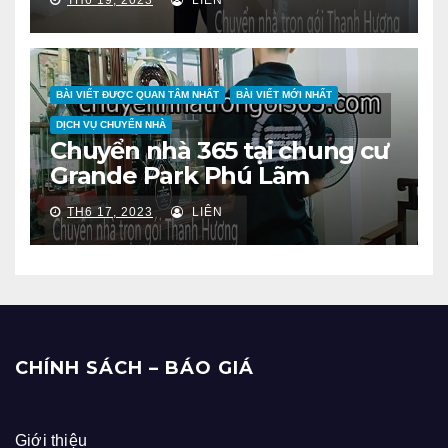
TH6 19, 2023
LIÊN
BÀI VIẾT ĐƯỢC QUAN TÂM NHẤT
BÀI VIẾT MỚI NHẤT
DỊCH VỤ CHUYỂN NHÀ
Chuyển nhà 365 tại chung cư
Grande Park Phú Lãm
TH6 17, 2023
LIÊN
CHÍNH SÁCH – BÁO GIÁ
Giới thiệu