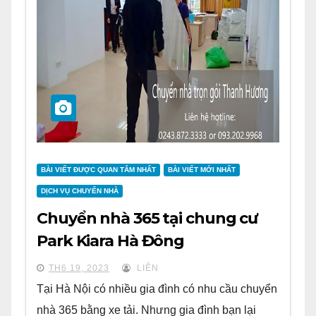
BÀI VIẾT ĐƯỢC QUAN TÂM NHẤT
BÀI VIẾT MỚI NHẤT
DỊCH VỤ CHUYỂN NHÀ
Chuyển nhà 365 tại chung cư
Park Kiara Hà Đông
TH6 19, 2023
LIÊN
Tại Hà Nội có nhiều gia đình có nhu cầu chuyển
nhà 365 bằng xe tải. Nhưng gia đình bạn lại