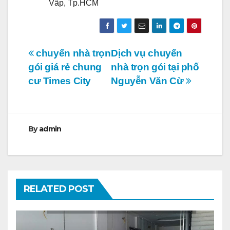
Vấp, Tp.HCM
Điều
chuyển nhà trọn
Dịch vụ chuyển
gói giá rẻ chung
nhà trọn gói tại phố
hướng
cư Times City
Nguyễn Văn Cừ
bài
viết
By
admin
RELATED POST