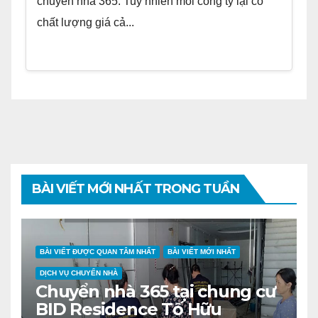
chuyển nhà 365. Tuy nhiên mỗi công ty lại có
chất lượng giá cả...
BÀI VIẾT MỚI NHẤT TRONG TUẦN
BÀI VIẾT ĐƯỢC QUAN TÂM NHẤT
BÀI VIẾT MỚI NHẤT
DỊCH VỤ CHUYỂN NHÀ
Chuyển nhà 365 tại chung cư
BID Residence Tố Hữu