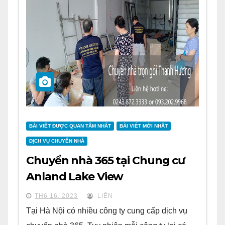
BÀI VIẾT ĐƯỢC QUAN TÂM NHẤT
BÀI VIẾT MỚI NHẤT
DỊCH VỤ CHUYỂN NHÀ
Chuyển nhà 365 tại Chung cư
Anland Lake View
TH6 16, 2023
LIÊN
Tại Hà Nội có nhiều công ty cung cấp dịch vụ