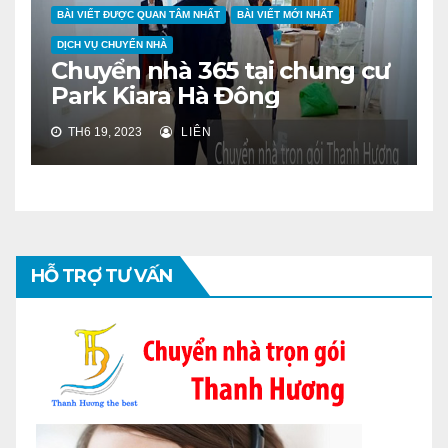
BÀI VIẾT ĐƯỢC QUAN TÂM NHẤT
BÀI VIẾT MỚI NHẤT
DỊCH VỤ CHUYỂN NHÀ
Chuyển nhà 365 tại chung cư
Park Kiara Hà Đông
TH6 19, 2023
LIÊN
HỖ TRỢ TƯ VẤN