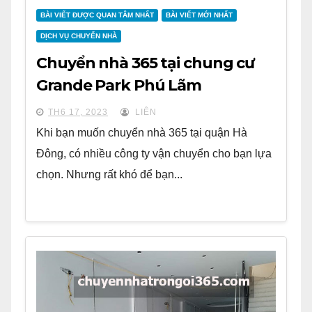
BÀI VIẾT ĐƯỢC QUAN TÂM NHẤT
BÀI VIẾT MỚI NHẤT
DỊCH VỤ CHUYỂN NHÀ
Chuyển nhà 365 tại chung cư
Grande Park Phú Lãm
TH6 17, 2023
LIÊN
Khi bạn muốn chuyển nhà 365 tại quận Hà
Đông, có nhiều công ty vận chuyển cho bạn lựa
chọn. Nhưng rất khó để bạn...