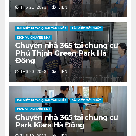
TH6 21, 2023
LIÊN
BÀI VIẾT ĐƯỢC QUAN TÂM NHẤT
BÀI VIẾT MỚI NHẤT
DỊCH VỤ CHUYỂN NHÀ
Chuyển nhà 365 tại chung cư
Phú Thịnh Green Park Hà
Đông
TH6 20, 2023
LIÊN
BÀI VIẾT ĐƯỢC QUAN TÂM NHẤT
BÀI VIẾT MỚI NHẤT
DỊCH VỤ CHUYỂN NHÀ
Chuyển nhà 365 tại chung cư
Park Kiara Hà Đông