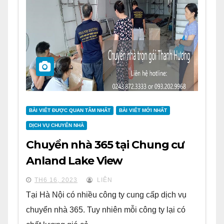
BÀI VIẾT ĐƯỢC QUAN TÂM NHẤT
BÀI VIẾT MỚI NHẤT
DỊCH VỤ CHUYỂN NHÀ
Chuyển nhà 365 tại Chung cư
Anland Lake View
TH6 16, 2023
LIÊN
Tại Hà Nội có nhiều công ty cung cấp dịch vụ
chuyển nhà 365. Tuy nhiên mỗi công ty lại có