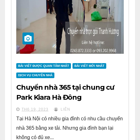
BÀI VIẾT ĐƯỢC QUAN TÂM NHẤT
BÀI VIẾT MỚI NHẤT
DỊCH VỤ CHUYỂN NHÀ
Chuyển nhà 365 tại chung cư
Park Kiara Hà Đông
TH6 19, 2023
LIÊN
Tại Hà Nội có nhiều gia đình có nhu cầu chuyển
nhà 365 bằng xe tải. Nhưng gia đình bạn lại
không có đủ xe...