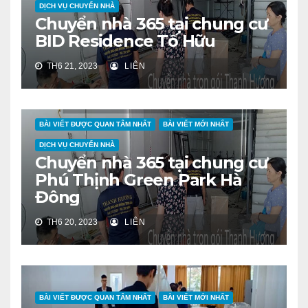
DỊCH VỤ CHUYỂN NHÀ
Chuyển nhà 365 tại chung cư
BID Residence Tố Hữu
TH6 21, 2023
LIÊN
BÀI VIẾT ĐƯỢC QUAN TÂM NHẤT
BÀI VIẾT MỚI NHẤT
DỊCH VỤ CHUYỂN NHÀ
Chuyển nhà 365 tại chung cư
Phú Thịnh Green Park Hà
Đông
TH6 20, 2023
LIÊN
BÀI VIẾT ĐƯỢC QUAN TÂM NHẤT
BÀI VIẾT MỚI NHẤT