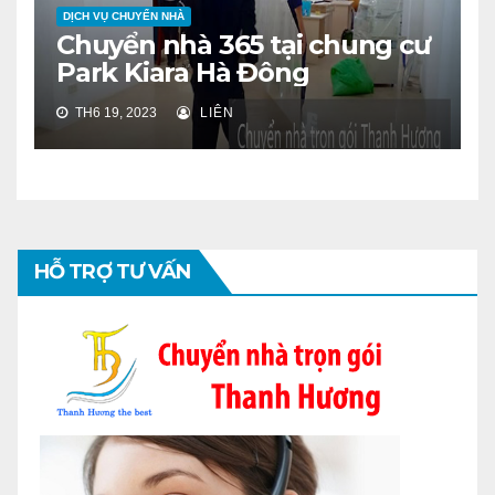
DỊCH VỤ CHUYỂN NHÀ
Chuyển nhà 365 tại chung cư
Park Kiara Hà Đông
TH6 19, 2023
LIÊN
HỖ TRỢ TƯ VẤN