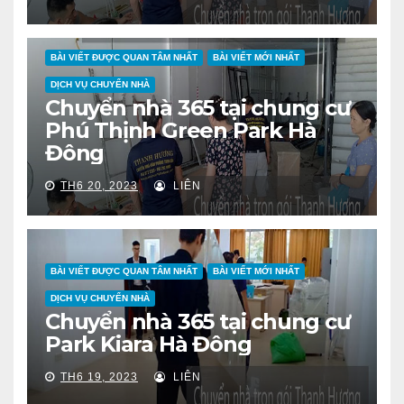
BÀI VIẾT ĐƯỢC QUAN TÂM NHẤT
BÀI VIẾT MỚI NHẤT
DỊCH VỤ CHUYỂN NHÀ
Chuyển nhà 365 tại chung cư
Phú Thịnh Green Park Hà
Đông
TH6 20, 2023
LIÊN
BÀI VIẾT ĐƯỢC QUAN TÂM NHẤT
BÀI VIẾT MỚI NHẤT
DỊCH VỤ CHUYỂN NHÀ
Chuyển nhà 365 tại chung cư
Park Kiara Hà Đông
TH6 19, 2023
LIÊN