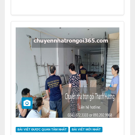
BÀI VIẾT ĐƯỢC QUAN TÂM NHẤT
BÀI VIẾT MỚI NHẤT