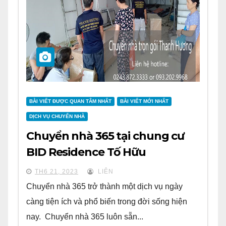
BÀI VIẾT ĐƯỢC QUAN TÂM NHẤT
BÀI VIẾT MỚI NHẤT
DỊCH VỤ CHUYỂN NHÀ
Chuyển nhà 365 tại chung cư
BID Residence Tố Hữu
TH6 21, 2023
LIÊN
Chuyển nhà 365 trở thành một dịch vụ ngày
càng tiện ích và phổ biến trong đời sống hiện
nay. Chuyển nhà 365 luôn sẵn...