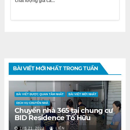
chất lượng giá cả...
BÀI VIẾT MỚI NHẤT TRONG TUẦN
BÀI VIẾT ĐƯỢC QUAN TÂM NHẤT
BÀI VIẾT MỚI NHẤT
DỊCH VỤ CHUYỂN NHÀ
Chuyển nhà 365 tại chung cư
BID Residence Tố Hữu
TH6 21, 2023
LIÊN