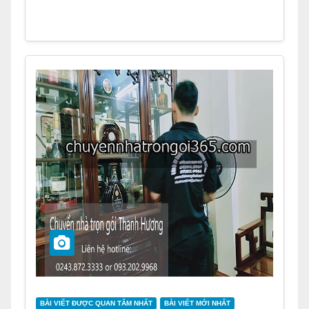
BÀI VIẾT ĐƯỢC QUAN TÂM NHẤT
BÀI VIẾT MỚI NHẤT