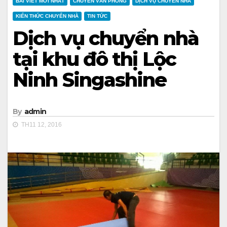
BÀI VIẾT MỚI NHẤT
CHUYỂN VĂN PHÒNG
DỊCH VỤ CHUYỂN NHÀ
KIẾN THỨC CHUYỂN NHÀ
TIN TỨC
Dịch vụ chuyển nhà
tại khu đô thị Lộc
Ninh Singashine
By
admin
TH11 12, 2016