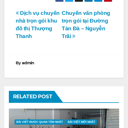
Điều
Dịch vụ chuyển
Chuyển văn phòng
nhà trọn gói khu
trọn gói tại Đường
hướng
đô thị Thượng
Tản Đà – Nguyễn
bài
Thanh
Trãi
viết
By
admin
RELATED POST
BÀI VIẾT ĐƯỢC QUAN TÂM NHẤT
BÀI VIẾT MỚI NHẤT