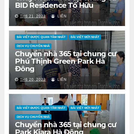
BID Residence Tố Hữu
TH6 21, 2023
LIÊN
BÀI VIẾT ĐƯỢC QUAN TÂM NHẤT
BÀI VIẾT MỚI NHẤT
DỊCH VỤ CHUYỂN NHÀ
Chuyển nhà 365 tại chung cư
Phú Thịnh Green Park Hà
Đông
TH6 20, 2023
LIÊN
BÀI VIẾT ĐƯỢC QUAN TÂM NHẤT
BÀI VIẾT MỚI NHẤT
DỊCH VỤ CHUYỂN NHÀ
Chuyển nhà 365 tại chung cư
Park Kiara Hà Đông