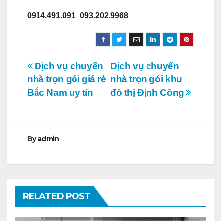
0914.491.091_093.202.9968
Điều
Dịch vụ chuyển
Dịch vụ chuyển
nhà trọn gói giá rẻ
nhà trọn gói khu
hướng
Bắc Nam uy tín
đô thị Định Công
bài
viết
By
admin
RELATED POST