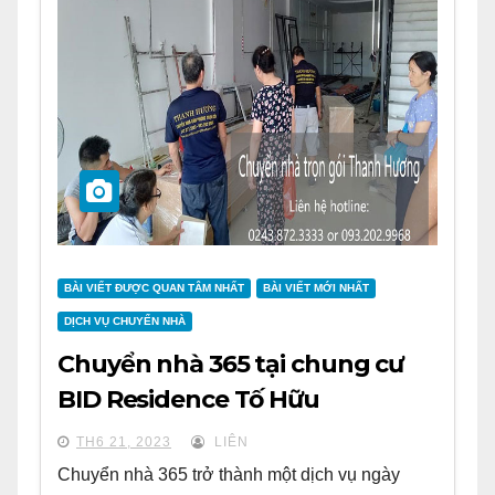
BÀI VIẾT ĐƯỢC QUAN TÂM NHẤT
BÀI VIẾT MỚI NHẤT
DỊCH VỤ CHUYỂN NHÀ
Chuyển nhà 365 tại chung cư
BID Residence Tố Hữu
TH6 21, 2023
LIÊN
Chuyển nhà 365 trở thành một dịch vụ ngày