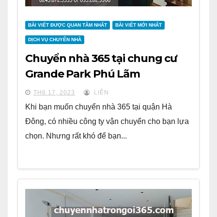
BÀI VIẾT ĐƯỢC QUAN TÂM NHẤT
BÀI VIẾT MỚI NHẤT
DỊCH VỤ CHUYỂN NHÀ
Chuyển nhà 365 tại chung cư
Grande Park Phú Lãm
TH6 17, 2023
LIÊN
Khi bạn muốn chuyển nhà 365 tại quận Hà
Đông, có nhiều công ty vận chuyển cho bạn lựa
chọn. Nhưng rất khó để bạn...