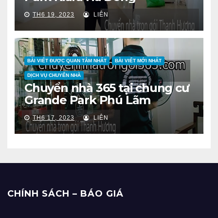
TH6 19, 2023
LIÊN
BÀI VIẾT ĐƯỢC QUAN TÂM NHẤT
BÀI VIẾT MỚI NHẤT
DỊCH VỤ CHUYỂN NHÀ
Chuyển nhà 365 tại chung cư
Grande Park Phú Lãm
TH6 17, 2023
LIÊN
CHÍNH SÁCH – BÁO GIÁ