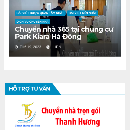
BÀI VIẾT ĐƯỢC QUAN TÂM NHẤT
BÀI VIẾT MỚI NHẤT
DỊCH VỤ CHUYỂN NHÀ
Chuyển nhà 365 tại chung cư
Park Kiara Hà Đông
TH6 19, 2023
LIÊN
HỖ TRỢ TƯ VẤN