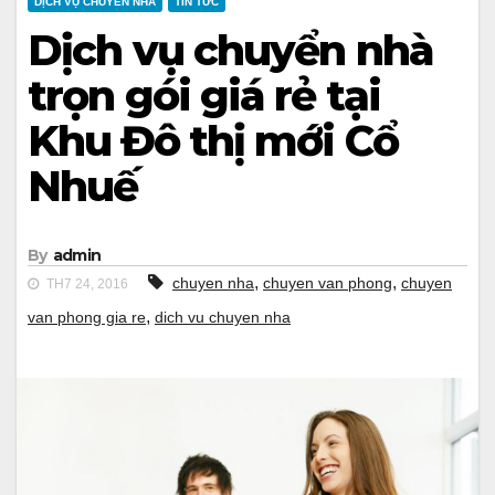
DỊCH VỤ CHUYỂN NHÀ
TIN TỨC
Dịch vụ chuyển nhà
trọn gói giá rẻ tại
Khu Đô thị mới Cổ
Nhuế
By
admin
,
,
chuyen nha
chuyen van phong
chuyen
TH7 24, 2016
,
van phong gia re
dich vu chuyen nha