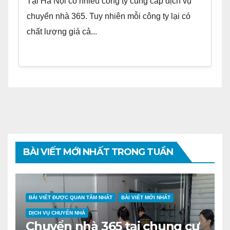
Tại Hà Nội có nhiều công ty cung cấp dịch vụ
chuyển nhà 365. Tuy nhiên mỗi công ty lại có
chất lượng giá cả...
BÀI VIẾT MỚI NHẤT TRONG TUẦN
BÀI VIẾT ĐƯỢC QUAN TÂM NHẤT
BÀI VIẾT MỚI NHẤT
DỊCH VỤ CHUYỂN NHÀ
Chuyển nhà 365 tại chung cư