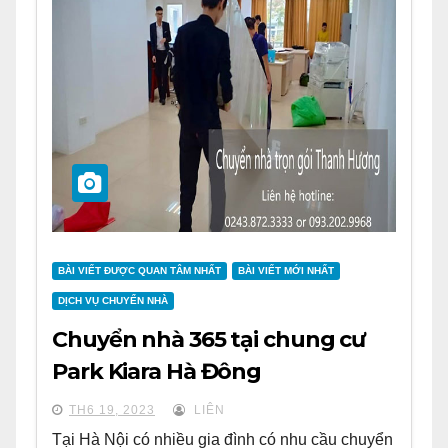
BÀI VIẾT ĐƯỢC QUAN TÂM NHẤT
BÀI VIẾT MỚI NHẤT
DỊCH VỤ CHUYỂN NHÀ
Chuyển nhà 365 tại chung cư
Park Kiara Hà Đông
TH6 19, 2023
LIÊN
Tại Hà Nội có nhiều gia đình có nhu cầu chuyển