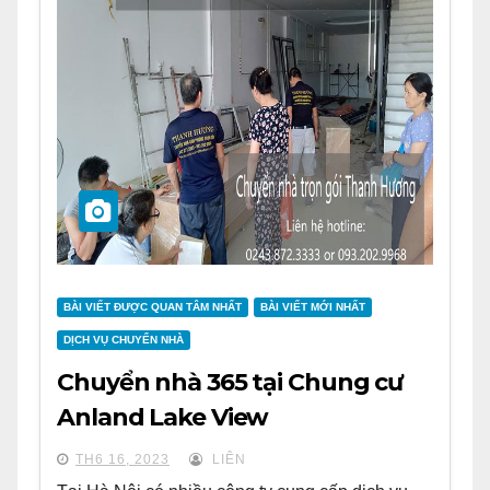
BÀI VIẾT ĐƯỢC QUAN TÂM NHẤT
BÀI VIẾT MỚI NHẤT
DỊCH VỤ CHUYỂN NHÀ
Chuyển nhà 365 tại Chung cư
Anland Lake View
TH6 16, 2023
LIÊN