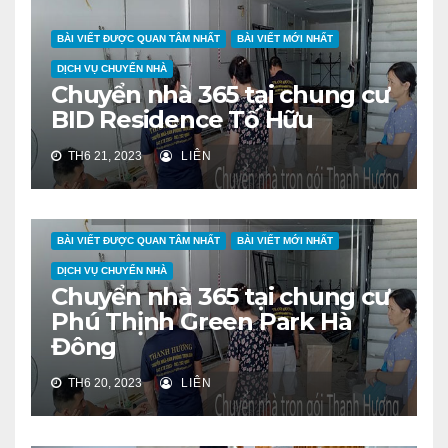
BÀI VIẾT ĐƯỢC QUAN TÂM NHẤT
BÀI VIẾT MỚI NHẤT
DỊCH VỤ CHUYỂN NHÀ
Chuyển nhà 365 tại chung cư
BID Residence Tố Hữu
TH6 21, 2023
LIÊN
BÀI VIẾT ĐƯỢC QUAN TÂM NHẤT
BÀI VIẾT MỚI NHẤT
DỊCH VỤ CHUYỂN NHÀ
Chuyển nhà 365 tại chung cư
Phú Thịnh Green Park Hà
Đông
TH6 20, 2023
LIÊN