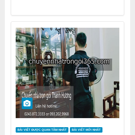
BÀI VIẾT ĐƯỢC QUAN TÂM NHẤT
BÀI VIẾT MỚI NHẤT