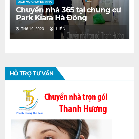
DỊCH VỤ CHUYỂN NHÀ
Chuyển nhà 365 tại chung cư
Park Kiara Hà Đông
TH6 19, 2023
LIÊN
HỖ TRỢ TƯ VẤN