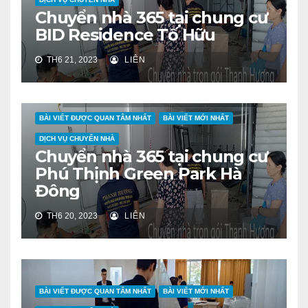
Chuyển nhà 365 tại chung cư
BID Residence Tố Hữu
TH6 21, 2023
LIÊN
BÀI VIẾT ĐƯỢC QUAN TÂM NHẤT
BÀI VIẾT MỚI NHẤT
DỊCH VỤ CHUYỂN NHÀ
Chuyển nhà 365 tại chung cư
Phú Thịnh Green Park Hà
Đông
TH6 20, 2023
LIÊN
BÀI VIẾT ĐƯỢC QUAN TÂM NHẤT
BÀI VIẾT MỚI NHẤT