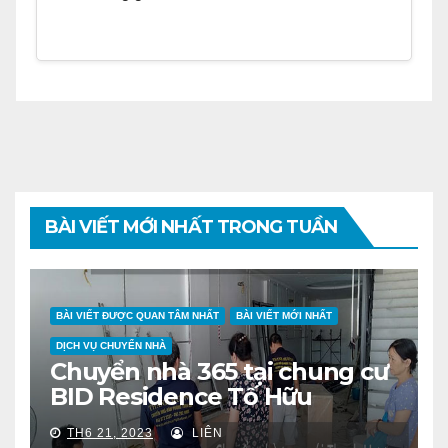
BÀI VIẾT MỚI NHẤT TRONG TUẦN
BÀI VIẾT ĐƯỢC QUAN TÂM NHẤT
BÀI VIẾT MỚI NHẤT
DỊCH VỤ CHUYỂN NHÀ
Chuyển nhà 365 tại chung cư
BID Residence Tố Hữu
TH6 21, 2023
LIÊN