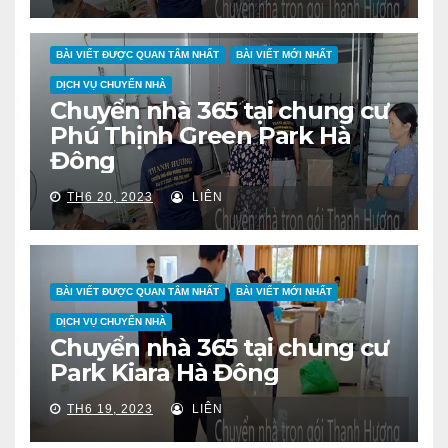
BÀI VIẾT ĐƯỢC QUAN TÂM NHẤT
BÀI VIẾT MỚI NHẤT
DỊCH VỤ CHUYỂN NHÀ
Chuyển nhà 365 tại chung cư
Phú Thịnh Green Park Hà
Đông
TH6 20, 2023
LIÊN
BÀI VIẾT ĐƯỢC QUAN TÂM NHẤT
BÀI VIẾT MỚI NHẤT
DỊCH VỤ CHUYỂN NHÀ
Chuyển nhà 365 tại chung cư
Park Kiara Hà Đông
TH6 19, 2023
LIÊN