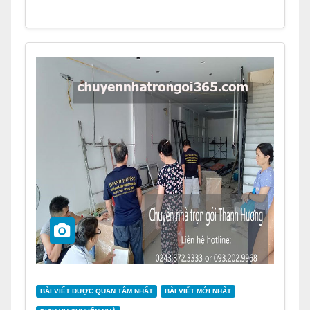
BÀI VIẾT ĐƯỢC QUAN TÂM NHẤT
BÀI VIẾT MỚI NHẤT