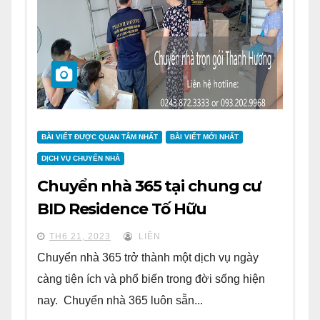
BÀI VIẾT ĐƯỢC QUAN TÂM NHẤT
BÀI VIẾT MỚI NHẤT
DỊCH VỤ CHUYỂN NHÀ
Chuyển nhà 365 tại chung cư
BID Residence Tố Hữu
TH6 21, 2023
LIÊN
Chuyển nhà 365 trở thành một dịch vụ ngày
càng tiện ích và phổ biến trong đời sống hiện
nay. Chuyển nhà 365 luôn sẵn...