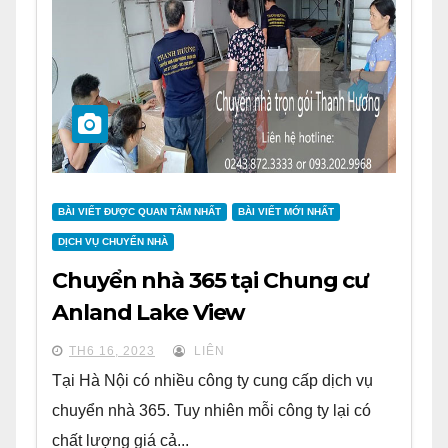
BÀI VIẾT ĐƯỢC QUAN TÂM NHẤT
BÀI VIẾT MỚI NHẤT
DỊCH VỤ CHUYỂN NHÀ
Chuyển nhà 365 tại Chung cư
Anland Lake View
TH6 16, 2023
LIÊN
Tại Hà Nội có nhiều công ty cung cấp dịch vụ
chuyển nhà 365. Tuy nhiên mỗi công ty lại có
chất lượng giá cả...