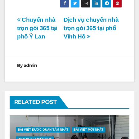
Điều
Chuyển nhà
Dịch vụ chuyển nhà
trọn gói 365 tại
trọn gói 365 tại phố
hướng
phố Ỷ Lan
Vĩnh Hồ
bài
viết
By
admin
RELATED POST
BÀI VIẾT ĐƯỢC QUAN TÂM NHẤT
BÀI VIẾT MỚI NHẤT
DỊCH VỤ CHUYỂN NHÀ