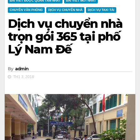
BÀI VIẾT ĐƯỢC QUAN TÂM NHẤT
BÀI VIẾT MỚI NHẤT
CHUYỂN VĂN PHÒNG
DỊCH VỤ CHUYỂN NHÀ
DỊCH VỤ TAXI TẢI
Dịch vụ chuyển nhà
trọn gói 365 tại phố
Lý Nam Đế
By
admin
TH1 3, 2018