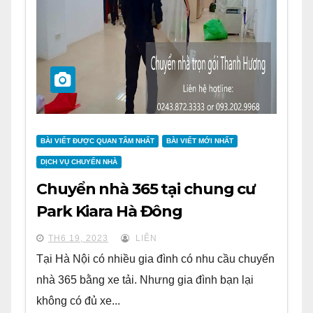
BÀI VIẾT ĐƯỢC QUAN TÂM NHẤT
BÀI VIẾT MỚI NHẤT
DỊCH VỤ CHUYỂN NHÀ
Chuyển nhà 365 tại chung cư
Park Kiara Hà Đông
TH6 19, 2023
LIÊN
Tại Hà Nội có nhiều gia đình có nhu cầu chuyển
nhà 365 bằng xe tải. Nhưng gia đình bạn lại
không có đủ xe...