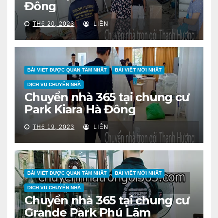
Đông
TH6 20, 2023
LIÊN
BÀI VIẾT ĐƯỢC QUAN TÂM NHẤT
BÀI VIẾT MỚI NHẤT
DỊCH VỤ CHUYỂN NHÀ
Chuyển nhà 365 tại chung cư
Park Kiara Hà Đông
TH6 19, 2023
LIÊN
BÀI VIẾT ĐƯỢC QUAN TÂM NHẤT
BÀI VIẾT MỚI NHẤT
DỊCH VỤ CHUYỂN NHÀ
Chuyển nhà 365 tại chung cư
Grande Park Phú Lãm