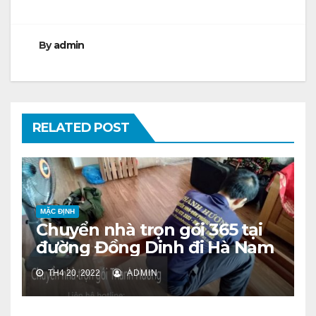
bài
viết
By
admin
RELATED POST
MẶC ĐỊNH
Chuyển nhà trọn gói 365 tại
đường Đồng Dinh đi Hà Nam
TH4 20, 2022
ADMIN