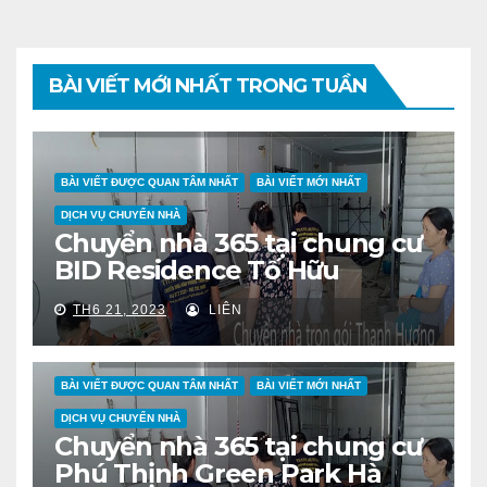
BÀI VIẾT MỚI NHẤT TRONG TUẦN
BÀI VIẾT ĐƯỢC QUAN TÂM NHẤT
BÀI VIẾT MỚI NHẤT
DỊCH VỤ CHUYỂN NHÀ
Chuyển nhà 365 tại chung cư
BID Residence Tố Hữu
TH6 21, 2023
LIÊN
BÀI VIẾT ĐƯỢC QUAN TÂM NHẤT
BÀI VIẾT MỚI NHẤT
DỊCH VỤ CHUYỂN NHÀ
Chuyển nhà 365 tại chung cư
Phú Thịnh Green Park Hà