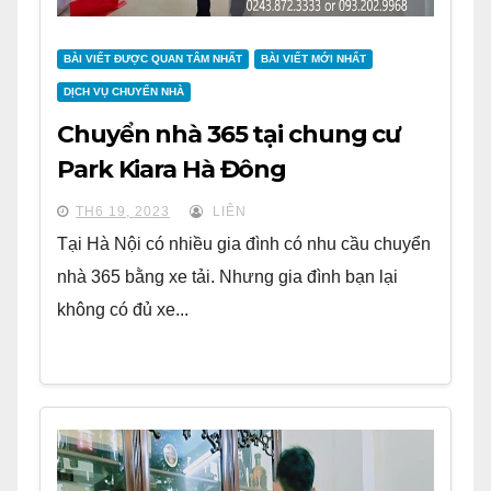
BÀI VIẾT ĐƯỢC QUAN TÂM NHẤT
BÀI VIẾT MỚI NHẤT
DỊCH VỤ CHUYỂN NHÀ
Chuyển nhà 365 tại chung cư
Park Kiara Hà Đông
TH6 19, 2023
LIÊN
Tại Hà Nội có nhiều gia đình có nhu cầu chuyển
nhà 365 bằng xe tải. Nhưng gia đình bạn lại
không có đủ xe...