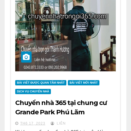
BÀI VIẾT ĐƯỢC QUAN TÂM NHẤT
BÀI VIẾT MỚI NHẤT
DỊCH VỤ CHUYỂN NHÀ
Chuyển nhà 365 tại chung cư
Grande Park Phú Lãm
TH6 17, 2023
LIÊN