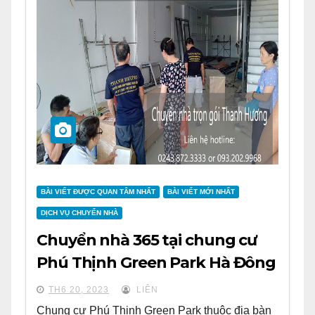
BÀI VIẾT ĐƯỢC QUAN TÂM NHẤT
BÀI VIẾT MỚI NHẤT
DỊCH VỤ CHUYỂN NHÀ
Chuyển nhà 365 tại chung cư
Phú Thịnh Green Park Hà Đông
TH6 20, 2023
LIÊN
Chung cư Phú Thịnh Green Park thuộc địa bàn