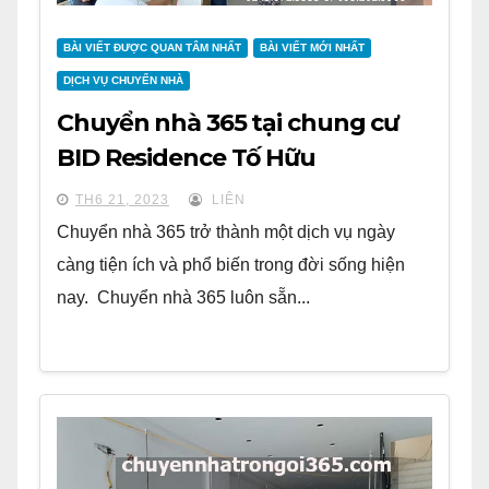
BÀI VIẾT ĐƯỢC QUAN TÂM NHẤT
BÀI VIẾT MỚI NHẤT
DỊCH VỤ CHUYỂN NHÀ
Chuyển nhà 365 tại chung cư
BID Residence Tố Hữu
TH6 21, 2023
LIÊN
Chuyển nhà 365 trở thành một dịch vụ ngày
càng tiện ích và phổ biến trong đời sống hiện
nay. Chuyển nhà 365 luôn sẵn...