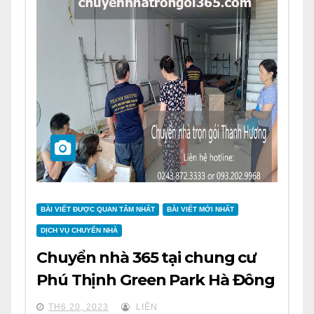
BÀI VIẾT ĐƯỢC QUAN TÂM NHẤT
BÀI VIẾT MỚI NHẤT
DỊCH VỤ CHUYỂN NHÀ
Chuyển nhà 365 tại chung cư
Phú Thịnh Green Park Hà Đông
TH6 20, 2023
LIÊN