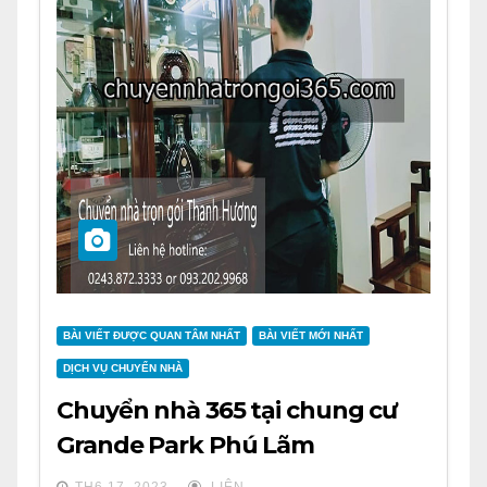
BÀI VIẾT ĐƯỢC QUAN TÂM NHẤT
BÀI VIẾT MỚI NHẤT
DỊCH VỤ CHUYỂN NHÀ
Chuyển nhà 365 tại chung cư
Grande Park Phú Lãm
TH6 17, 2023
LIÊN