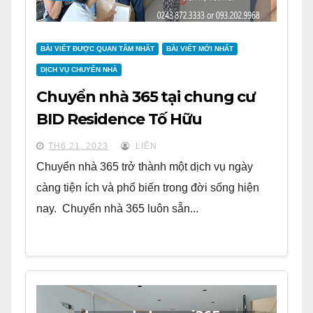
BÀI VIẾT ĐƯỢC QUAN TÂM NHẤT
BÀI VIẾT MỚI NHẤT
DỊCH VỤ CHUYỂN NHÀ
Chuyển nhà 365 tại chung cư
BID Residence Tố Hữu
TH6 21, 2023
LIÊN
Chuyển nhà 365 trở thành một dịch vụ ngày
càng tiện ích và phổ biến trong đời sống hiện
nay. Chuyển nhà 365 luôn sẵn...