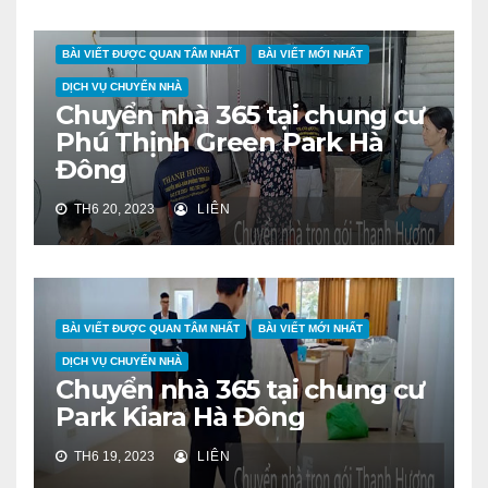
BÀI VIẾT ĐƯỢC QUAN TÂM NHẤT
BÀI VIẾT MỚI NHẤT
DỊCH VỤ CHUYỂN NHÀ
Chuyển nhà 365 tại chung cư
Phú Thịnh Green Park Hà
Đông
TH6 20, 2023
LIÊN
BÀI VIẾT ĐƯỢC QUAN TÂM NHẤT
BÀI VIẾT MỚI NHẤT
DỊCH VỤ CHUYỂN NHÀ
Chuyển nhà 365 tại chung cư
Park Kiara Hà Đông
TH6 19, 2023
LIÊN