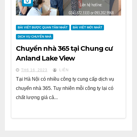
BÀI VIẾT ĐƯỢC QUAN TÂM NHẤT
BÀI VIẾT MỚI NHẤT
DỊCH VỤ CHUYỂN NHÀ
Chuyển nhà 365 tại Chung cư
Anland Lake View
TH6 16, 2023
LIÊN
Tại Hà Nội có nhiều công ty cung cấp dịch vụ
chuyển nhà 365. Tuy nhiên mỗi công ty lại có
chất lượng giá cả...