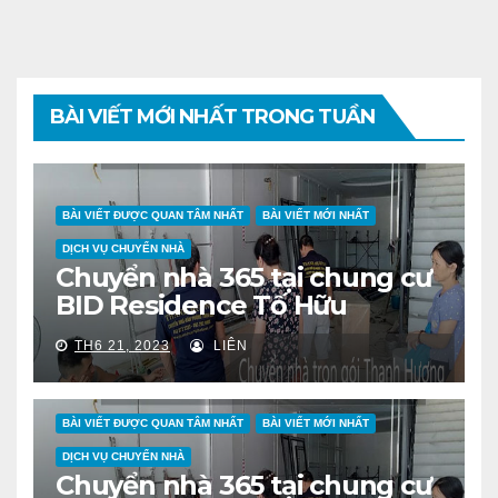
BÀI VIẾT MỚI NHẤT TRONG TUẦN
BÀI VIẾT ĐƯỢC QUAN TÂM NHẤT
BÀI VIẾT MỚI NHẤT
DỊCH VỤ CHUYỂN NHÀ
Chuyển nhà 365 tại chung cư
BID Residence Tố Hữu
TH6 21, 2023
LIÊN
BÀI VIẾT ĐƯỢC QUAN TÂM NHẤT
BÀI VIẾT MỚI NHẤT
DỊCH VỤ CHUYỂN NHÀ
Chuyển nhà 365 tại chung cư