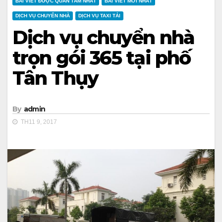
BÀI VIẾT ĐƯỢC QUAN TÂM NHẤT
BÀI VIẾT MỚI NHẤT
DỊCH VỤ CHUYỂN NHÀ
DỊCH VỤ TAXI TẢI
Dịch vụ chuyển nhà
trọn gói 365 tại phố
Tân Thụy
By
admin
TH11 9, 2017