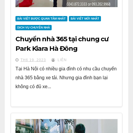
BÀI VIẾT ĐƯỢC QUAN TÂM NHẤT
BÀI VIẾT MỚI NHẤT
DỊCH VỤ CHUYỂN NHÀ
Chuyển nhà 365 tại chung cư
Park Kiara Hà Đông
TH6 19, 2023
LIÊN
Tại Hà Nội có nhiều gia đình có nhu cầu chuyển
nhà 365 bằng xe tải. Nhưng gia đình bạn lại
không có đủ xe...