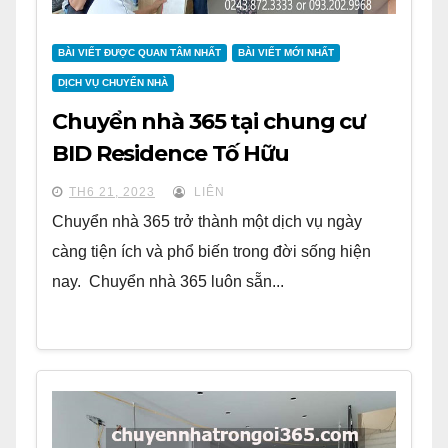
BÀI VIẾT ĐƯỢC QUAN TÂM NHẤT
BÀI VIẾT MỚI NHẤT
DỊCH VỤ CHUYỂN NHÀ
Chuyển nhà 365 tại chung cư
BID Residence Tố Hữu
TH6 21, 2023
LIÊN
Chuyển nhà 365 trở thành một dịch vụ ngày
càng tiện ích và phổ biến trong đời sống hiện
nay. Chuyển nhà 365 luôn sẵn...