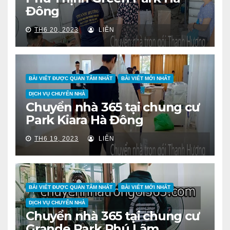
Đông
TH6 20, 2023
LIÊN
BÀI VIẾT ĐƯỢC QUAN TÂM NHẤT
BÀI VIẾT MỚI NHẤT
DỊCH VỤ CHUYỂN NHÀ
Chuyển nhà 365 tại chung cư
Park Kiara Hà Đông
TH6 19, 2023
LIÊN
BÀI VIẾT ĐƯỢC QUAN TÂM NHẤT
BÀI VIẾT MỚI NHẤT
DỊCH VỤ CHUYỂN NHÀ
Chuyển nhà 365 tại chung cư
Grande Park Phú Lãm