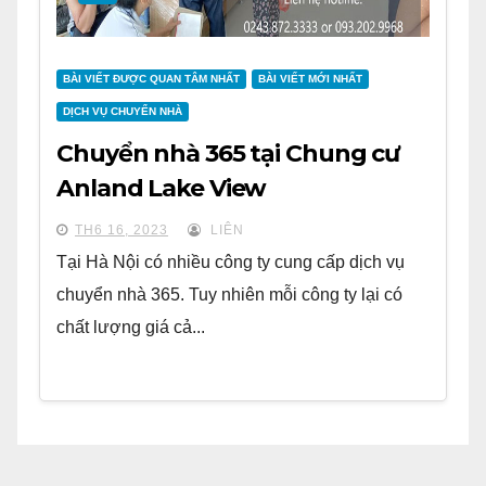
BÀI VIẾT ĐƯỢC QUAN TÂM NHẤT
BÀI VIẾT MỚI NHẤT
DỊCH VỤ CHUYỂN NHÀ
Chuyển nhà 365 tại Chung cư
Anland Lake View
TH6 16, 2023
LIÊN
Tại Hà Nội có nhiều công ty cung cấp dịch vụ
chuyển nhà 365. Tuy nhiên mỗi công ty lại có
chất lượng giá cả...