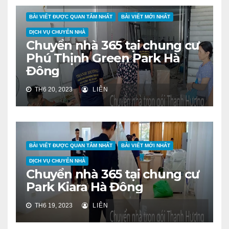
BÀI VIẾT ĐƯỢC QUAN TÂM NHẤT
BÀI VIẾT MỚI NHẤT
DỊCH VỤ CHUYỂN NHÀ
Chuyển nhà 365 tại chung cư
Phú Thịnh Green Park Hà
Đông
TH6 20, 2023
LIÊN
BÀI VIẾT ĐƯỢC QUAN TÂM NHẤT
BÀI VIẾT MỚI NHẤT
DỊCH VỤ CHUYỂN NHÀ
Chuyển nhà 365 tại chung cư
Park Kiara Hà Đông
TH6 19, 2023
LIÊN