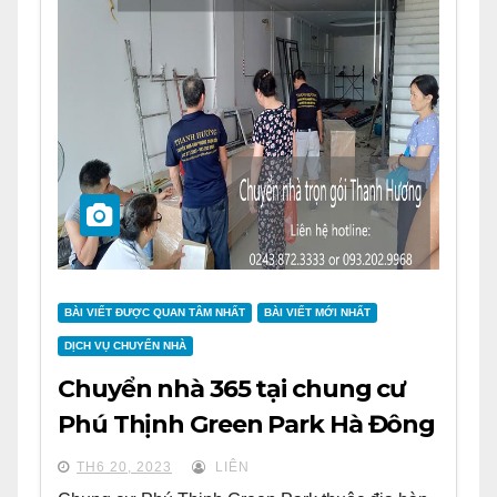
BÀI VIẾT ĐƯỢC QUAN TÂM NHẤT
BÀI VIẾT MỚI NHẤT
DỊCH VỤ CHUYỂN NHÀ
Chuyển nhà 365 tại chung cư
Phú Thịnh Green Park Hà Đông
TH6 20, 2023
LIÊN