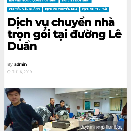
BÀI VIẾT ĐƯỢC QUAN TÂM NHẤT
BÀI VIẾT MỚI NHẤT
CHUYỂN VĂN PHÒNG
DỊCH VỤ CHUYỂN NHÀ
DỊCH VỤ TAXI TẢI
Dịch vụ chuyển nhà
trọn gói tại đường Lê
Duẩn
By
admin
TH1 6, 2019