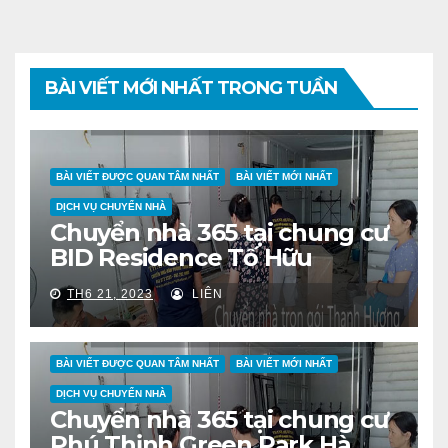
BÀI VIẾT MỚI NHẤT TRONG TUẦN
BÀI VIẾT ĐƯỢC QUAN TÂM NHẤT
BÀI VIẾT MỚI NHẤT
DỊCH VỤ CHUYỂN NHÀ
Chuyển nhà 365 tại chung cư
BID Residence Tố Hữu
TH6 21, 2023
LIÊN
BÀI VIẾT ĐƯỢC QUAN TÂM NHẤT
BÀI VIẾT MỚI NHẤT
DỊCH VỤ CHUYỂN NHÀ
Chuyển nhà 365 tại chung cư
Phú Thịnh Green Park Hà