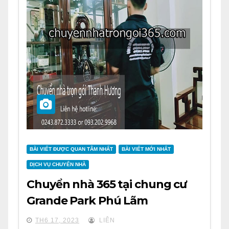
BÀI VIẾT ĐƯỢC QUAN TÂM NHẤT
BÀI VIẾT MỚI NHẤT
DỊCH VỤ CHUYỂN NHÀ
Chuyển nhà 365 tại chung cư
Grande Park Phú Lãm
TH6 17, 2023
LIÊN