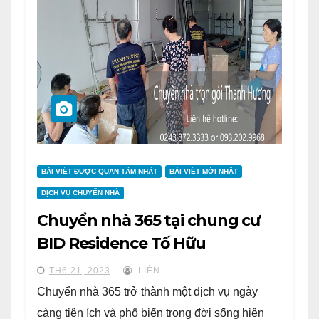
BÀI VIẾT ĐƯỢC QUAN TÂM NHẤT
BÀI VIẾT MỚI NHẤT
DỊCH VỤ CHUYỂN NHÀ
Chuyển nhà 365 tại chung cư
BID Residence Tố Hữu
TH6 21, 2023
LIÊN
Chuyển nhà 365 trở thành một dịch vụ ngày
càng tiện ích và phổ biến trong đời sống hiện