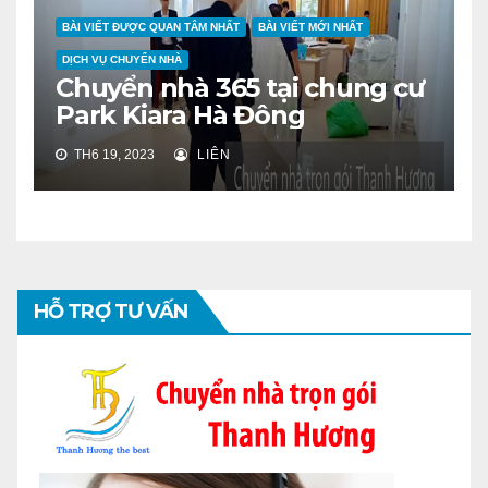
BÀI VIẾT ĐƯỢC QUAN TÂM NHẤT
BÀI VIẾT MỚI NHẤT
DỊCH VỤ CHUYỂN NHÀ
Chuyển nhà 365 tại chung cư
Park Kiara Hà Đông
TH6 19, 2023
LIÊN
HỖ TRỢ TƯ VẤN