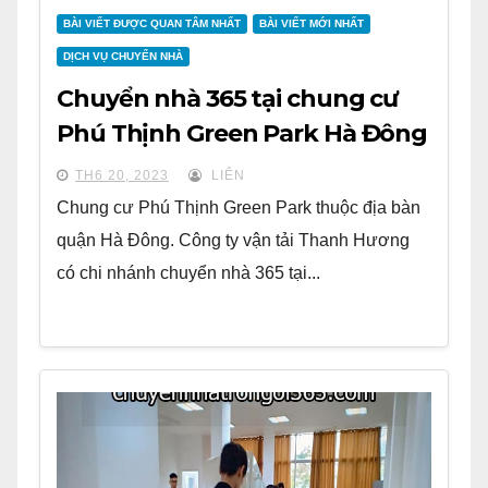
BÀI VIẾT ĐƯỢC QUAN TÂM NHẤT
BÀI VIẾT MỚI NHẤT
DỊCH VỤ CHUYỂN NHÀ
Chuyển nhà 365 tại chung cư
Phú Thịnh Green Park Hà Đông
TH6 20, 2023
LIÊN
Chung cư Phú Thịnh Green Park thuộc địa bàn
quận Hà Đông. Công ty vận tải Thanh Hương
có chi nhánh chuyển nhà 365 tại...