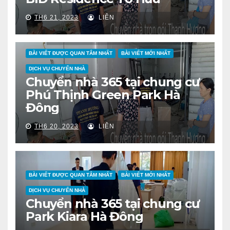
TH6 21, 2023
LIÊN
BÀI VIẾT ĐƯỢC QUAN TÂM NHẤT
BÀI VIẾT MỚI NHẤT
DỊCH VỤ CHUYỂN NHÀ
Chuyển nhà 365 tại chung cư
Phú Thịnh Green Park Hà
Đông
TH6 20, 2023
LIÊN
BÀI VIẾT ĐƯỢC QUAN TÂM NHẤT
BÀI VIẾT MỚI NHẤT
DỊCH VỤ CHUYỂN NHÀ
Chuyển nhà 365 tại chung cư
Park Kiara Hà Đông