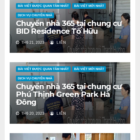
BÀI VIẾT ĐƯỢC QUAN TÂM NHẤT
BÀI VIẾT MỚI NHẤT
DỊCH VỤ CHUYỂN NHÀ
Chuyển nhà 365 tại chung cư
BID Residence Tố Hữu
TH6 21, 2023
LIÊN
BÀI VIẾT ĐƯỢC QUAN TÂM NHẤT
BÀI VIẾT MỚI NHẤT
DỊCH VỤ CHUYỂN NHÀ
Chuyển nhà 365 tại chung cư
Phú Thịnh Green Park Hà
Đông
TH6 20, 2023
LIÊN