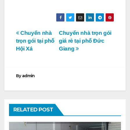
Điều
Chuyển nhà
Chuyển nhà trọn gói
trọn gói tại phố
giá rẻ tại phố Đức
hướng
Hội Xá
Giang
bài
viết
By
admin
RELATED POST