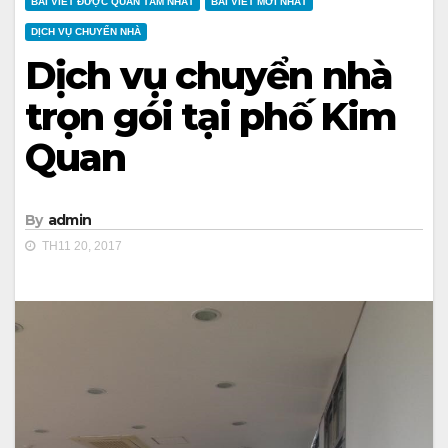
BÀI VIẾT ĐƯỢC QUAN TÂM NHẤT
BÀI VIẾT MỚI NHẤT
DỊCH VỤ CHUYỂN NHÀ
Dịch vụ chuyển nhà
trọn gói tại phố Kim
Quan
By
admin
TH11 20, 2017