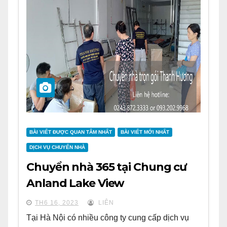
BÀI VIẾT ĐƯỢC QUAN TÂM NHẤT
BÀI VIẾT MỚI NHẤT
DỊCH VỤ CHUYỂN NHÀ
Chuyển nhà 365 tại Chung cư
Anland Lake View
TH6 16, 2023
LIÊN
Tại Hà Nội có nhiều công ty cung cấp dịch vụ