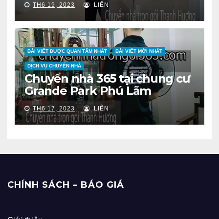
TH6 19, 2023
LIÊN
BÀI VIẾT ĐƯỢC QUAN TÂM NHẤT
BÀI VIẾT MỚI NHẤT
DỊCH VỤ CHUYỂN NHÀ
Chuyển nhà 365 tại chung cư
Grande Park Phú Lãm
TH6 17, 2023
LIÊN
CHÍNH SÁCH – BÁO GIÁ