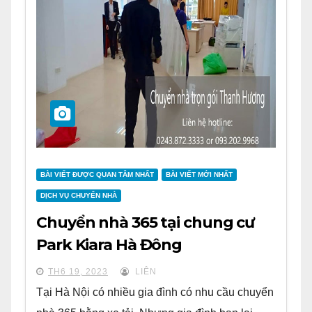
BÀI VIẾT ĐƯỢC QUAN TÂM NHẤT
BÀI VIẾT MỚI NHẤT
DỊCH VỤ CHUYỂN NHÀ
Chuyển nhà 365 tại chung cư
Park Kiara Hà Đông
TH6 19, 2023
LIÊN
Tại Hà Nội có nhiều gia đình có nhu cầu chuyển