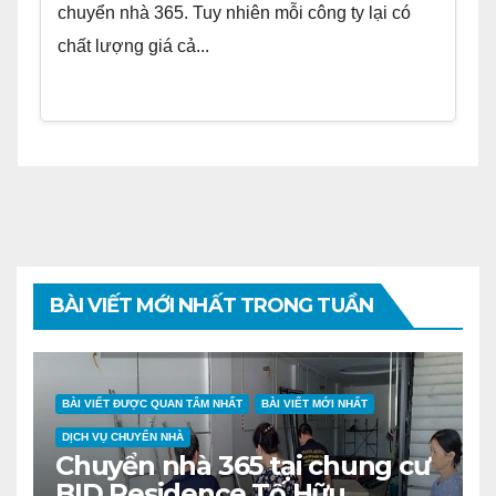
chuyển nhà 365. Tuy nhiên mỗi công ty lại có
chất lượng giá cả...
BÀI VIẾT MỚI NHẤT TRONG TUẦN
BÀI VIẾT ĐƯỢC QUAN TÂM NHẤT
BÀI VIẾT MỚI NHẤT
DỊCH VỤ CHUYỂN NHÀ
Chuyển nhà 365 tại chung cư
BID Residence Tố Hữu