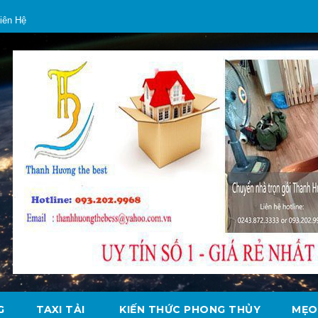
iên Hệ
G
TAXI TẢI
KIẾN THỨC PHONG THỦY
MẸO