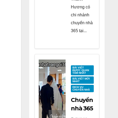
Hương có
chi nhánh
chuyển nhà
365 tại...
BÀI VIẾT
ĐƯỢC QUAN
TÂM NHẤT
BÀI VIẾT MỚI
NHẤT
DỊCH VỤ
CHUYỂN NHÀ
Chuyển
nhà 365
tại