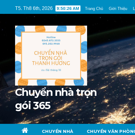
Skip
T5. Th8 6th, 2026
9:50:27 AM
Trang Chủ
Giới Thiệu
L
to
content
Chuyển nhà trọn
gói 365
CHUYỂN NHÀ
CHUYỂN VĂN PHÒN