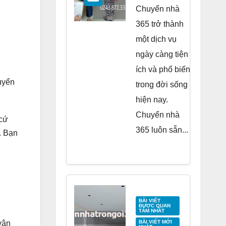
Residence
Chuyển nhà
Tố Hữu
365 trở thành
một dịch vụ
ngày càng tiện
ích và phổ biến
uyển
trong đời sống
hiện nay.
Chuyển nhà
 cứ
365 luôn sẵn...
. Bạn
BÀI VIẾT
ĐƯỢC QUAN
TÂM NHẤT
vận
BÀI VIẾT MỚI