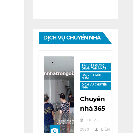
DỊCH VỤ CHUYỂN NHÀ
BÀI VIẾT ĐƯỢC
QUAN TÂM NHẤT
BÀI VIẾT MỚI
NHẤT
DỊCH VỤ CHUYỂN
NHÀ
Chuyển
nhà 365
tại chung
TH6 21,
cư BID
2023
LIÊN