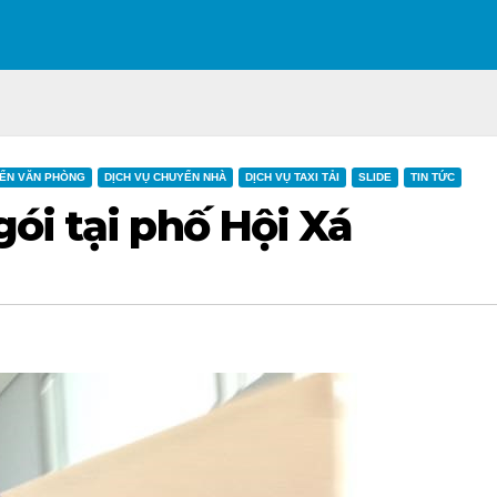
ỂN VĂN PHÒNG
DỊCH VỤ CHUYỂN NHÀ
DỊCH VỤ TAXI TẢI
SLIDE
TIN TỨC
ói tại phố Hội Xá