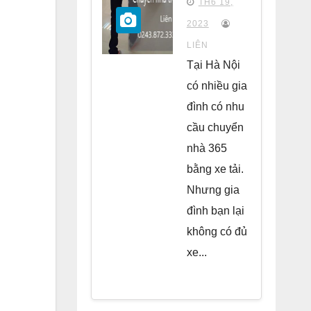
TH6 19,
chung
2023
cư Park
LIÊN
Kiara Hà
Tại Hà Nội
Đông
có nhiều gia
đình có nhu
cầu chuyển
nhà 365
bằng xe tải.
Nhưng gia
đình bạn lại
không có đủ
xe...