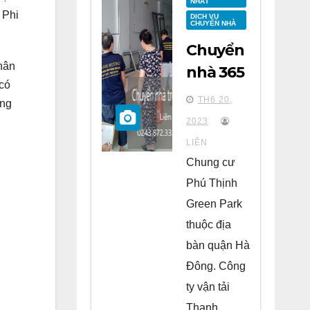
NHẤT
 Phi
DỊCH VỤ
CHUYỂN NHÀ
Chuyển
hân
nhà 365
có
tại
TH6 20,
ơng
chung
2023
cư Phú
LIÊN
Thịnh
Chung cư
Green
Phú Thịnh
Park Hà
Green Park
Đông
thuộc địa
bàn quận Hà
Đông. Công
ty vận tải
Thanh