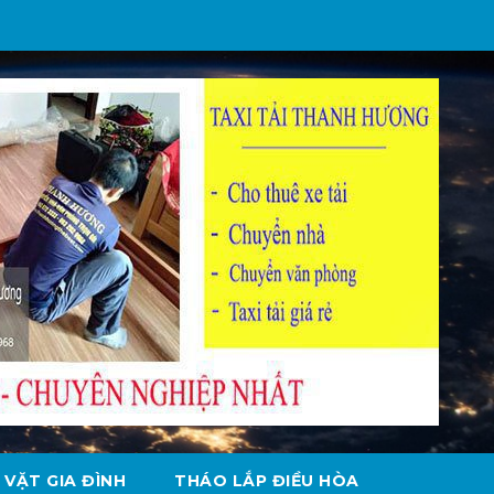
 VẶT GIA ĐÌNH
THÁO LẮP ĐIỀU HÒA