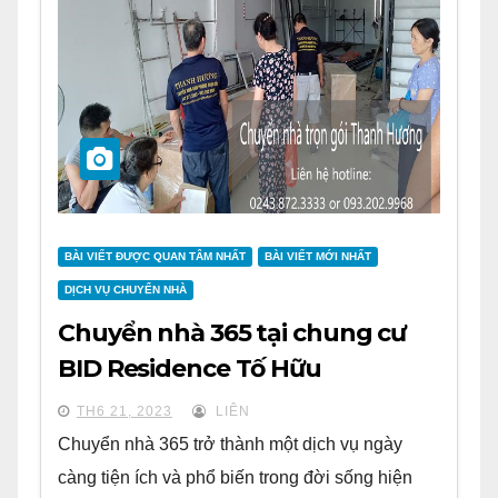
BÀI VIẾT ĐƯỢC QUAN TÂM NHẤT
BÀI VIẾT MỚI NHẤT
DỊCH VỤ CHUYỂN NHÀ
Chuyển nhà 365 tại chung cư
BID Residence Tố Hữu
TH6 21, 2023
LIÊN
Chuyển nhà 365 trở thành một dịch vụ ngày
càng tiện ích và phổ biến trong đời sống hiện