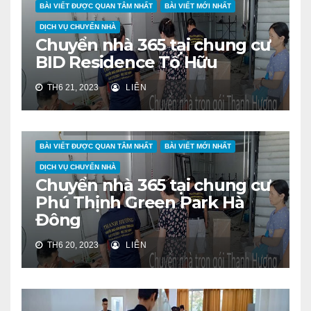
BÀI VIẾT ĐƯỢC QUAN TÂM NHẤT
BÀI VIẾT MỚI NHẤT
DỊCH VỤ CHUYỂN NHÀ
Chuyển nhà 365 tại chung cư
BID Residence Tố Hữu
TH6 21, 2023
LIÊN
BÀI VIẾT ĐƯỢC QUAN TÂM NHẤT
BÀI VIẾT MỚI NHẤT
DỊCH VỤ CHUYỂN NHÀ
Chuyển nhà 365 tại chung cư
Phú Thịnh Green Park Hà
Đông
TH6 20, 2023
LIÊN