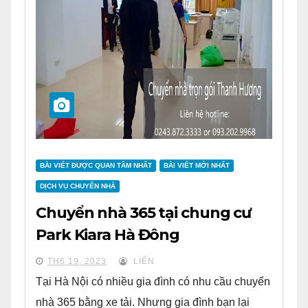
BÀI VIẾT ĐƯỢC QUAN TÂM NHẤT
BÀI VIẾT MỚI NHẤT
DỊCH VỤ CHUYỂN NHÀ
Chuyển nhà 365 tại chung cư
Park Kiara Hà Đông
TH6 19, 2023
LIÊN
Tại Hà Nội có nhiều gia đình có nhu cầu chuyển
nhà 365 bằng xe tải. Nhưng gia đình bạn lại