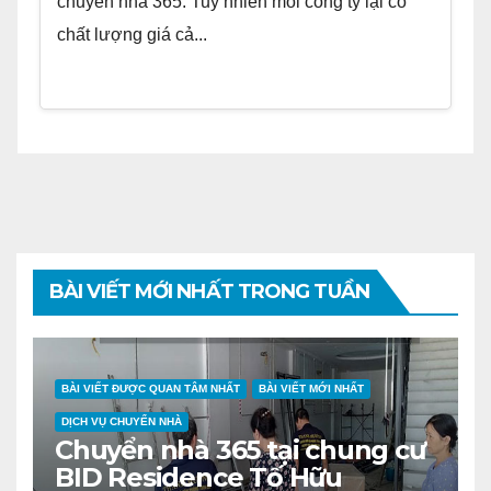
chuyển nhà 365. Tuy nhiên mỗi công ty lại có
chất lượng giá cả...
BÀI VIẾT MỚI NHẤT TRONG TUẦN
BÀI VIẾT ĐƯỢC QUAN TÂM NHẤT
BÀI VIẾT MỚI NHẤT
DỊCH VỤ CHUYỂN NHÀ
Chuyển nhà 365 tại chung cư
BID Residence Tố Hữu