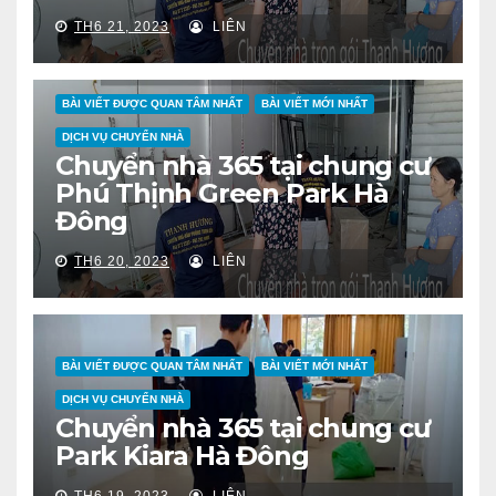
TH6 21, 2023
LIÊN
BÀI VIẾT ĐƯỢC QUAN TÂM NHẤT
BÀI VIẾT MỚI NHẤT
DỊCH VỤ CHUYỂN NHÀ
Chuyển nhà 365 tại chung cư
Phú Thịnh Green Park Hà
Đông
TH6 20, 2023
LIÊN
BÀI VIẾT ĐƯỢC QUAN TÂM NHẤT
BÀI VIẾT MỚI NHẤT
DỊCH VỤ CHUYỂN NHÀ
Chuyển nhà 365 tại chung cư
Park Kiara Hà Đông
TH6 19, 2023
LIÊN