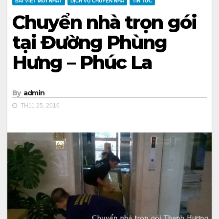
BÀI VIẾT MỚI NHẤT
DỊCH VỤ CHUYỂN NHÀ
TIN TỨC
Chuyển nhà trọn gói
tại Đường Phùng
Hưng – Phúc La
By
admin
TH11 25, 2016