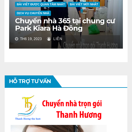
BÀI VIẾT ĐƯỢC QUAN TÂM NHẤT
BÀI VIẾT MỚI NHẤT
DỊCH VỤ CHUYỂN NHÀ
Chuyển nhà 365 tại chung cư
Park Kiara Hà Đông
TH6 19, 2023
LIÊN
HỖ TRỢ TƯ VẤN