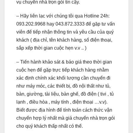
vụ chuyển nhà trọn gói tin cậy.
– Hãy liên lạc với chúng tôi qua Hotline 24h:
093.202.9968 hay 043.872.3333 để gặp tư vấn
viên để tiếp nhận thông tin và yêu cầu của quý
khách ( địa chỉ, tên khách hàng, số điện thoại,
sắp xếp thời gian cuộc hẹn v.v .. )
– Tiến hành khảo sát & báo giá theo thời gian
cuộc hẹn để gặp trực tiếp khách hàng nhằm
xác định chính xác khối lượng cần chuyển đi
như máy móc, các thiết bị, đồ nội thất như tủ,
bàn, giường, tài liệu, bàn ghế, đồ điện ( tivi , tủ
lạnh , điều hòa , máy tính , điện thoại …v.v).
Biết được địa hình để tính toán cách thức vận
chuyển hợp lý nhất mà giá chuyển nhà trọn gói
cho quý khách thấp nhất có thể.