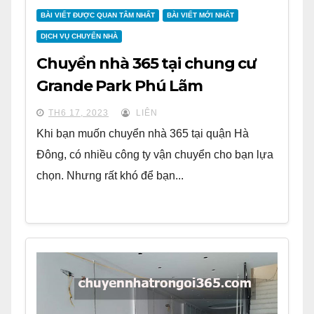
BÀI VIẾT ĐƯỢC QUAN TÂM NHẤT
BÀI VIẾT MỚI NHẤT
DỊCH VỤ CHUYỂN NHÀ
Chuyển nhà 365 tại chung cư
Grande Park Phú Lãm
TH6 17, 2023
LIÊN
Khi bạn muốn chuyển nhà 365 tại quận Hà
Đông, có nhiều công ty vận chuyển cho bạn lựa
chọn. Nhưng rất khó để bạn...