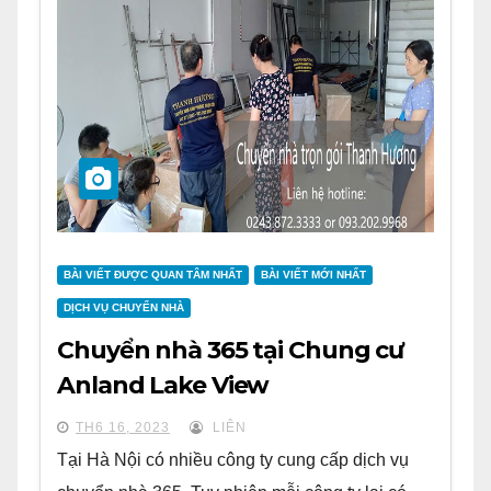
BÀI VIẾT ĐƯỢC QUAN TÂM NHẤT
BÀI VIẾT MỚI NHẤT
DỊCH VỤ CHUYỂN NHÀ
Chuyển nhà 365 tại Chung cư
Anland Lake View
TH6 16, 2023
LIÊN
Tại Hà Nội có nhiều công ty cung cấp dịch vụ