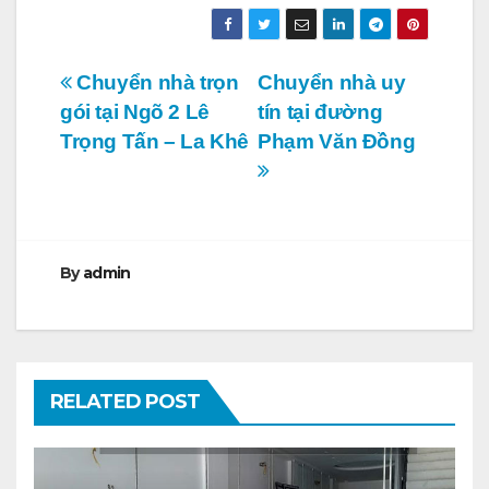
Điều
Chuyển nhà trọn
Chuyển nhà uy
gói tại Ngõ 2 Lê
tín tại đường
hướng
Trọng Tấn – La Khê
Phạm Văn Đồng
bài
viết
By
admin
RELATED POST