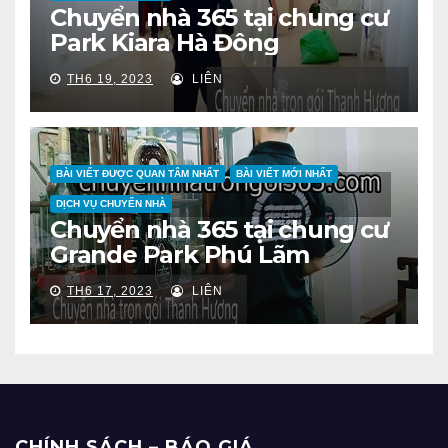
Chuyển nhà 365 tại chung cư
Park Kiara Hà Đông
TH6 19, 2023
LIÊN
BÀI VIẾT ĐƯỢC QUAN TÂM NHẤT
BÀI VIẾT MỚI NHẤT
DỊCH VỤ CHUYỂN NHÀ
Chuyển nhà 365 tại chung cư
Grande Park Phú Lãm
TH6 17, 2023
LIÊN
CHÍNH SÁCH – BÁO GIÁ