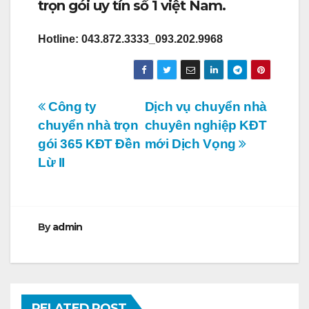
trọn gói uy tín số 1 việt Nam.
Hotline: 043.872.3333_093.202.9968
Điều
Công ty
Dịch vụ chuyển nhà
chuyển nhà trọn
chuyên nghiệp KĐT
hướng
gói 365 KĐT Đền
mới Dịch Vọng
bài
Lừ II
viết
By
admin
RELATED POST