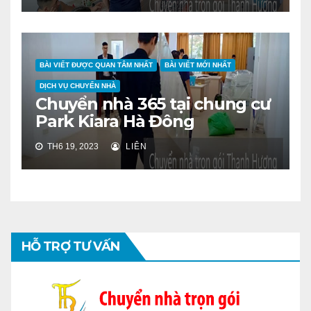
BÀI VIẾT ĐƯỢC QUAN TÂM NHẤT
BÀI VIẾT MỚI NHẤT
DỊCH VỤ CHUYỂN NHÀ
Chuyển nhà 365 tại chung cư
Park Kiara Hà Đông
TH6 19, 2023
LIÊN
HỖ TRỢ TƯ VẤN