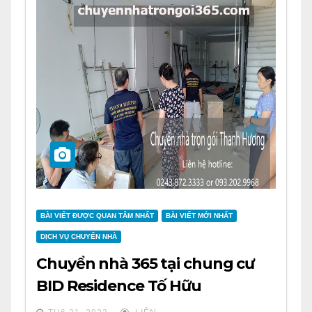
BÀI VIẾT ĐƯỢC QUAN TÂM NHẤT
BÀI VIẾT MỚI NHẤT
DỊCH VỤ CHUYỂN NHÀ
Chuyển nhà 365 tại chung cư
BID Residence Tố Hữu