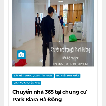
BÀI VIẾT ĐƯỢC QUAN TÂM NHẤT
BÀI VIẾT MỚI NHẤT
DỊCH VỤ CHUYỂN NHÀ
Chuyển nhà 365 tại chung cư
Park Kiara Hà Đông