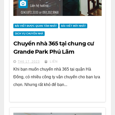
BÀI VIẾT ĐƯỢC QUAN TÂM NHẤT
BÀI VIẾT MỚI NHẤT
DỊCH VỤ CHUYỂN NHÀ
Chuyển nhà 365 tại chung cư
Grande Park Phú Lãm
TH6 17, 2023
LIÊN
Khi bạn muốn chuyển nhà 365 tại quận Hà
Đông, có nhiều công ty vận chuyển cho bạn lựa
chọn. Nhưng rất khó để bạn...