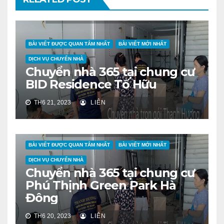
BÀI VIẾT ĐƯỢC QUAN TÂM NHẤT
BÀI VIẾT MỚI NHẤT
DỊCH VỤ CHUYỂN NHÀ
Chuyển nhà 365 tại chung cư
BID Residence Tố Hữu
TH6 21, 2023
LIÊN
BÀI VIẾT ĐƯỢC QUAN TÂM NHẤT
BÀI VIẾT MỚI NHẤT
DỊCH VỤ CHUYỂN NHÀ
Chuyển nhà 365 tại chung cư
Phú Thịnh Green Park Hà
Đông
TH6 20, 2023
LIÊN