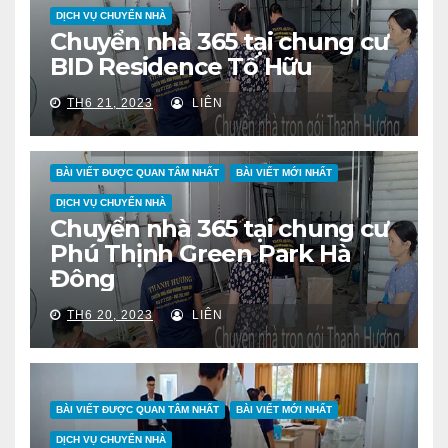
DỊCH VỤ CHUYỂN NHÀ
Chuyển nhà 365 tại chung cư
BID Residence Tố Hữu
TH6 21, 2023
LIÊN
BÀI VIẾT ĐƯỢC QUAN TÂM NHẤT
BÀI VIẾT MỚI NHẤT
DỊCH VỤ CHUYỂN NHÀ
Chuyển nhà 365 tại chung cư
Phú Thịnh Green Park Hà
Đông
TH6 20, 2023
LIÊN
BÀI VIẾT ĐƯỢC QUAN TÂM NHẤT
BÀI VIẾT MỚI NHẤT
DỊCH VỤ CHUYỂN NHÀ