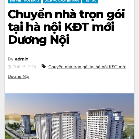
BÀI VIẾT MỚI NHẤT
DỊCH VỤ CHUYỂN NHÀ
TIN TỨC
Chuyển nhà trọn gói
tại hà nội KĐT mới
Dương Nội
By
admin
Chuyển nhà trọn gói tại hà nội KĐT mới
TH8 15, 2016
Dương Nội