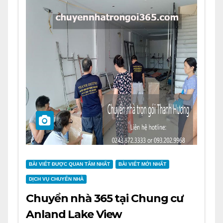
BÀI VIẾT ĐƯỢC QUAN TÂM NHẤT
BÀI VIẾT MỚI NHẤT
DỊCH VỤ CHUYỂN NHÀ
Chuyển nhà 365 tại Chung cư
Anland Lake View