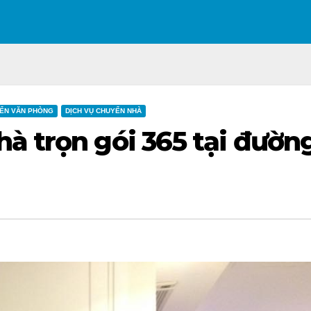
ỂN VĂN PHÒNG
DỊCH VỤ CHUYỂN NHÀ
à trọn gói 365 tại đườn