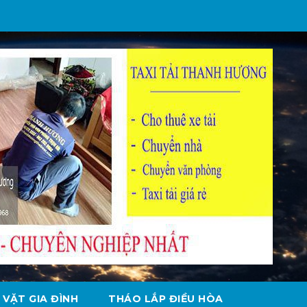
 VẶT GIA ĐÌNH
THÁO LẮP ĐIỀU HÒA