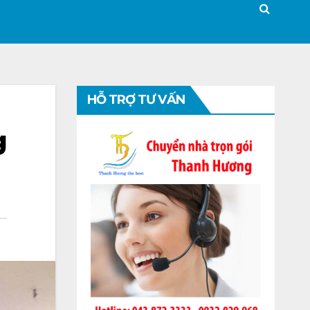
HỖ TRỢ TƯ VẤN
g