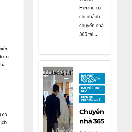
Hương có
chi nhánh
chuyển nhà
365 tại...
 miễn
 được
nhà
BÀI VIẾT
ĐƯỢC QUAN
TÂM NHẤT
BÀI VIẾT MỚI
NHẤT
DỊCH VỤ
CHUYỂN NHÀ
Chuyển
g có
nhà 365
Dịch
tại