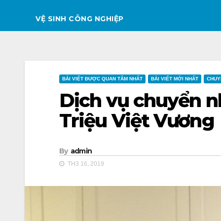
VỆ SINH CÔNG NGHIỆP
BÀI VIẾT ĐƯỢC QUAN TÂM NHẤT
BÀI VIẾT MỚI NHẤT
CHUY
Dịch vụ chuyển nh
Triệu Việt Vương
By
admin
TH3 16, 2019