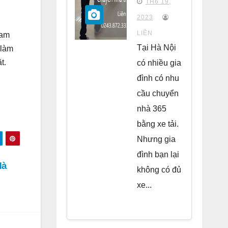
TH6 19,
chung
2023
cư Park
LIÊN
cam
Kiara Hà
Tại Hà Nội
 làm
Đông
t.
có nhiều gia
đình có nhu
cầu chuyển
nhà 365
bằng xe tải.
Nhưng gia
đình bạn lại
Hà
không có đủ
xe...