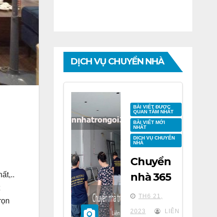
DỊCH VỤ CHUYỂN NHÀ
BÀI VIẾT ĐƯỢC
QUAN TÂM NHẤT
BÀI VIẾT MỚI
NHẤT
DỊCH VỤ CHUYỂN
NHÀ
Chuyển
ất,..
nhà 365
tại chung
TH6 21,
rọn
cư BID
2023
LIÊN