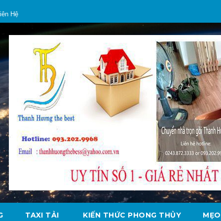
iên Hệ
G
TAXI TẢI
KIẾN THỨC PHONG THỦY
MẸO