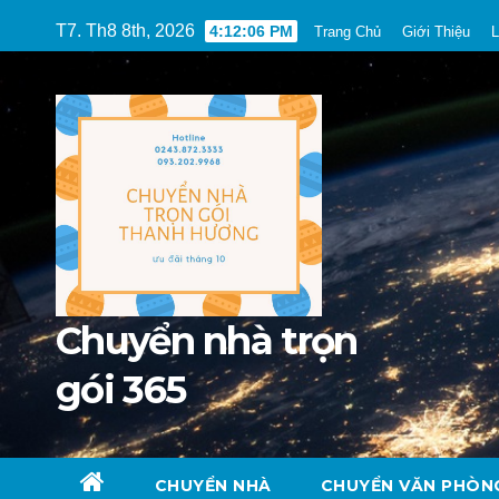
Skip
T7. Th8 8th, 2026
4:12:08 PM
Trang Chủ
Giới Thiệu
L
to
content
Chuyển nhà trọn
gói 365
CHUYỂN NHÀ
CHUYỂN VĂN PHÒN