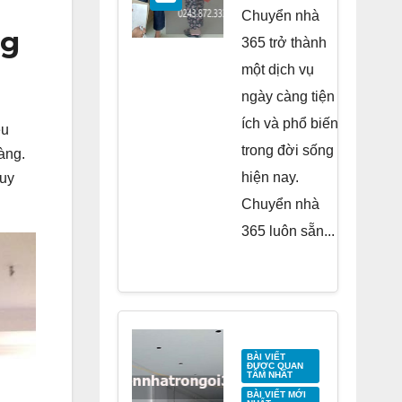
Residence
Chuyển nhà
ng
Tố Hữu
365 trở thành
một dịch vụ
ngày càng tiện
ích và phổ biến
ệu
trong đời sống
àng.
hiện nay.
quy
Chuyển nhà
365 luôn sẵn...
BÀI VIẾT
ĐƯỢC QUAN
TÂM NHẤT
BÀI VIẾT MỚI