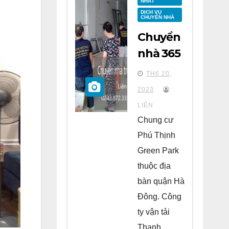
NHẤT
DỊCH VỤ
CHUYỂN NHÀ
Chuyển
nhà 365
tại
TH6 20,
chung
2023
cư Phú
LIÊN
Thịnh
Chung cư
Green
Phú Thịnh
Park Hà
Green Park
Đông
thuộc địa
bàn quận Hà
Đông. Công
ty vận tải
Thanh