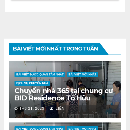
BÀI VIẾT MỚI NHẤT TRONG TUẦN
BÀI VIẾT ĐƯỢC QUAN TÂM NHẤT
BÀI VIẾT MỚI NHẤT
DỊCH VỤ CHUYỂN NHÀ
Chuyển nhà 365 tại chung cư
BID Residence Tố Hữu
TH6 21, 2023
LIÊN
BÀI VIẾT ĐƯỢC QUAN TÂM NHẤT
BÀI VIẾT MỚI NHẤT