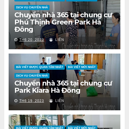
DỊCH VỤ CHUYỂN NHÀ
Chuyển nhà 365 tại chung cư
Phú Thịnh Green Park Hà
Đông
TH6 20, 2023
LIÊN
BÀI VIẾT ĐƯỢC QUAN TÂM NHẤT
BÀI VIẾT MỚI NHẤT
DỊCH VỤ CHUYỂN NHÀ
Chuyển nhà 365 tại chung cư
Park Kiara Hà Đông
TH6 19, 2023
LIÊN
BÀI VIẾT ĐƯỢC QUAN TÂM NHẤT
BÀI VIẾT MỚI NHẤT