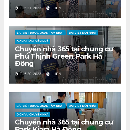
TH6 21, 2023
LIÊN
BÀI VIẾT ĐƯỢC QUAN TÂM NHẤT
BÀI VIẾT MỚI NHẤT
DỊCH VỤ CHUYỂN NHÀ
Chuyển nhà 365 tại chung cư
Phú Thịnh Green Park Hà
Đông
TH6 20, 2023
LIÊN
BÀI VIẾT ĐƯỢC QUAN TÂM NHẤT
BÀI VIẾT MỚI NHẤT
DỊCH VỤ CHUYỂN NHÀ
Chuyển nhà 365 tại chung cư
Park Kiara Hà Đông