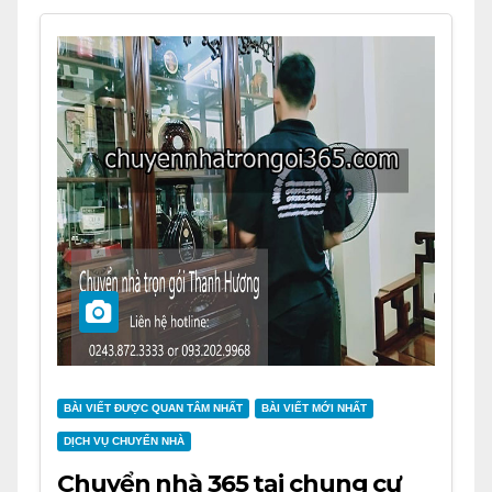
BÀI VIẾT ĐƯỢC QUAN TÂM NHẤT
BÀI VIẾT MỚI NHẤT
DỊCH VỤ CHUYỂN NHÀ
Chuyển nhà 365 tại chung cư