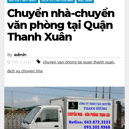
BÀI VIẾT MỚI NHẤT
DỊCH VỤ CHUYỂN NHÀ
MẶC ĐỊNH
Chuyển nhà-chuyển
văn phòng tại Quận
Thanh Xuân
By
admin
,
chuyen van phong tai quan thanh xuan
TH2 3, 2015
dich vu chuyen nha