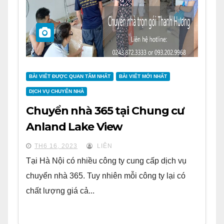
BÀI VIẾT ĐƯỢC QUAN TÂM NHẤT
BÀI VIẾT MỚI NHẤT
DỊCH VỤ CHUYỂN NHÀ
Chuyển nhà 365 tại Chung cư
Anland Lake View
TH6 16, 2023
LIÊN
Tại Hà Nội có nhiều công ty cung cấp dịch vụ
chuyển nhà 365. Tuy nhiên mỗi công ty lại có
chất lượng giá cả...