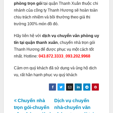
phòng trọn gói
tại quận Thanh Xuân thuộc chi
nhánh của công ty Thanh Hương sẽ hoàn toàn
chịu trách nhiệm và bồi thường theo giá thị
trường 100% món đồ đó.
Hãy liên hệ với
dịch vụ chuyển văn phòng uy
tín tại quận thanh xuân
, chuyển nhà trọn gói
Thanh Hương để được phục vụ một cách tốt
nhất. Hotline:
043.872.3333_093.202.9968
Cảm ơn quý khách đã sử dụng và ủng hộ dịch
vụ, rất hân hạnh phục vụ quý khách
Điều
Chuyển nhà
Dịch vụ chuyển
trọn gói-chuyển
nhà-chuyển văn
hướng